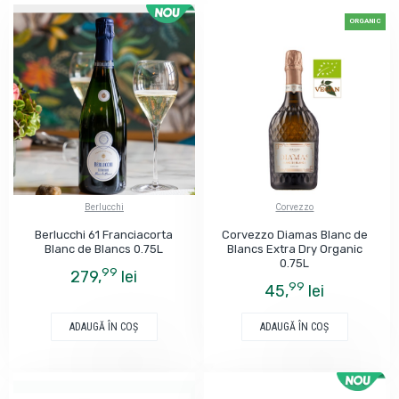
Vergnon. Blanc de Blancs se distinge de alte varietăți de șampanie
ORGANIC
prin aciditatea naturală, dar și prin note distinctive minerale.
Blanc de Noirs
este o varietate de șampanie de culoare albă
produsă din struguri roșii ca Pinot Noir și Pinot Meunier, sau un
amestec între cele două. Chiar dacă aspectul este similar cu cel al
Blanc de Blancs-ului, gustul se distinge prin corpolență și arome mai
fructate.
Berlucchi
Corvezzo
Berlucchi 61 Franciacorta
Corvezzo Diamas Blanc de
Blanc de Blancs 0.75L
Blancs Extra Dry Organic
0.75L
99
279,
lei
99
45,
lei
ADAUGĂ ÎN COŞ
ADAUGĂ ÎN COŞ