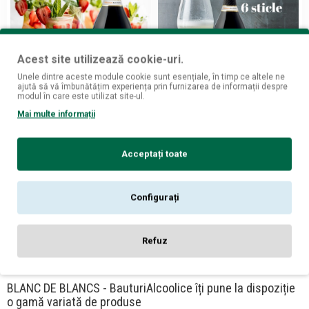
Acest site utilizează cookie-uri.
Unele dintre aceste module cookie sunt esențiale, în timp ce altele ne
ajută să vă îmbunătățim experiența prin furnizarea de informații despre
modul în care este utilizat site-ul.
MARZZA
MARZZA
Mai multe informații
Marzza Millesimato Blanc de
Marzza Millesimato Blanc de
Blancs Brut 0.75L
Blancs Brut BAX 6 st. x 0.75L
99
99
26,
lei
139,
lei
Acceptați toate
ADAUGĂ ÎN COŞ
ADAUGĂ ÎN COŞ
Configurați
Refuz
Ați ajuns la sfârșitul listei de produse.
BLANC DE BLANCS - BauturiAlcoolice îți pune la dispoziție
o gamă variată de produse