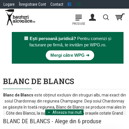
Logare
Înregistrare Cont
Contact
🏢
Ești persoană juridică?
Pentru comenzi și
facturare pe firmă, te invităm pe WPG.ro.
×
Mergi către WPG ➜
BLANC DE BLANCS
Blanc de Blancs
este obținut exclusiv din struguri albi, mai exact din
soiul Chardonnay din regiunea Champagne. Deși soiul Chardonnay
se găsește în toată regiunea, Blanc de Blancs se produce mai ales în
Côte des Blancs, la sud de Épernay, dar și în orașele cotate Grand
Cru: Avize, Cramant, Oiry, Oger și Le Mesnil-sur-Oger. Aici sunt
BLANC DE BLANCS - Alege din 6 produse
localizați producători ca Pierre Peters, Philippe Gonet și J.L.