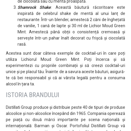
de ciocolată sau cu mentă proaspătă.
Shamrock Shake
: Această băutură răcoritoare este
inspirată de celebrul shake de mentă al unui lanț de
restaurante. Într-un blender, amestecă 2 căni de înghețată
de vanilie, 1 cană de lapte și 30 ml de Lichior Moud Green
Mint. Amestecă până obții o consistență cremoasă și
servește într-un pahar înalt decorat cu frișcă și ciocolată
rasă.
Acestea sunt doar câteva exemple de cocktail-uri în care poți
utiliza Lichiorul Moud Green Mint. Poți încerca și să
experimentezi cu propriile combinații și să creezi cocktail-uri
unice și pe placul tău. Înainte de a savura aceste băuturi, asigură-
te că bei responsabil și că ai vârsta legală pentru a consuma
alcool în țara ta.
ISTORIA BRANDULUI
Distillati Group produce și distribuie peste 40 de tipuri de produse
alcoolice și non-alcoolice începând din 1965. Compania operează
pe piață cu două mărci importante pe scena națională și
internațională: Barman și Oscar. Portofoliul Distillati Group vă