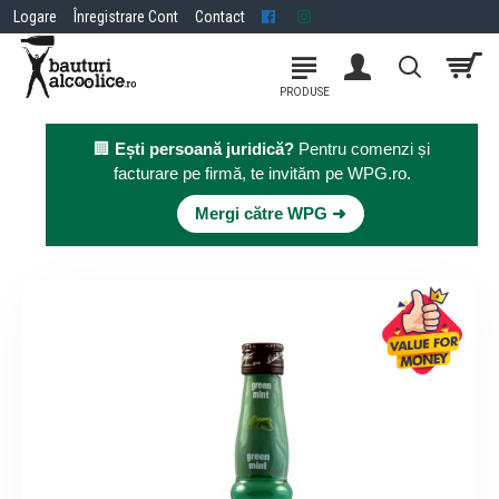
Logare
Înregistrare Cont
Contact
🏢
Ești persoană juridică?
Pentru comenzi și
facturare pe firmă, te invităm pe WPG.ro.
×
Mergi către WPG ➜