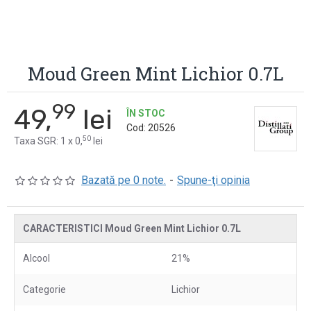
Moud Green Mint Lichior 0.7L
99
49,
lei
ÎN STOC
Cod:
20526
50
Taxa SGR: 1 x 0,
lei
Bazată pe 0 note.
-
Spune-ţi opinia
CARACTERISTICI Moud Green Mint Lichior 0.7L
Alcool
21%
Categorie
Lichior