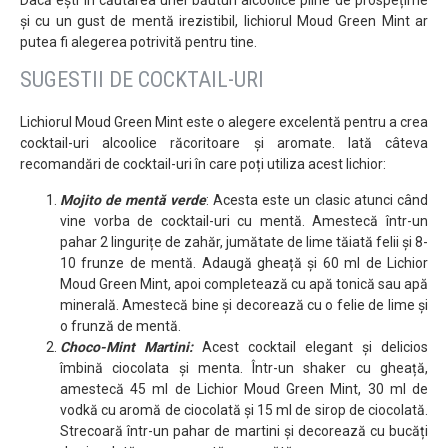
Dacă ești în căutarea unei băuturi alcoolice pline de prospețime
și cu un gust de mentă irezistibil, lichiorul Moud Green Mint ar
putea fi alegerea potrivită pentru tine.
SUGESTII DE COCKTAIL-URI
Lichiorul Moud Green Mint este o alegere excelentă pentru a crea
cocktail-uri alcoolice răcoritoare și aromate. Iată câteva
recomandări de cocktail-uri în care poți utiliza acest lichior:
Mojito de mentă verde
: Acesta este un clasic atunci când
vine vorba de cocktail-uri cu mentă. Amestecă într-un
pahar 2 lingurițe de zahăr, jumătate de lime tăiată felii și 8-
10 frunze de mentă. Adaugă gheață și 60 ml de Lichior
Moud Green Mint, apoi completează cu apă tonică sau apă
minerală. Amestecă bine și decorează cu o felie de lime și
o frunză de mentă.
Choco-Mint Martini:
Acest cocktail elegant și delicios
îmbină ciocolata și menta. Într-un shaker cu gheață,
amestecă 45 ml de Lichior Moud Green Mint, 30 ml de
vodkă cu aromă de ciocolată și 15 ml de sirop de ciocolată.
Strecoară într-un pahar de martini și decorează cu bucăți