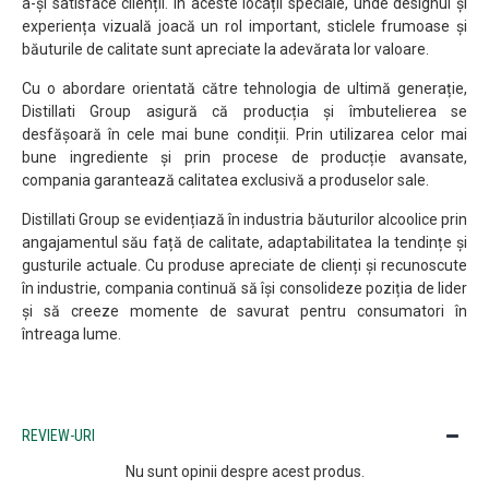
a-și satisface clienții. În aceste locații speciale, unde designul și
experiența vizuală joacă un rol important, sticlele frumoase și
băuturile de calitate sunt apreciate la adevărata lor valoare.
Cu o abordare orientată către tehnologia de ultimă generație,
Distillati Group asigură că producția și îmbutelierea se
desfășoară în cele mai bune condiții. Prin utilizarea celor mai
bune ingrediente și prin procese de producție avansate,
compania garantează calitatea exclusivă a produselor sale.
Distillati Group se evidențiază în industria băuturilor alcoolice prin
angajamentul său față de calitate, adaptabilitatea la tendințe și
gusturile actuale. Cu produse apreciate de clienți și recunoscute
în industrie, compania continuă să își consolideze poziția de lider
și să creeze momente de savurat pentru consumatori în
întreaga lume.
REVIEW-URI
Nu sunt opinii despre acest produs.