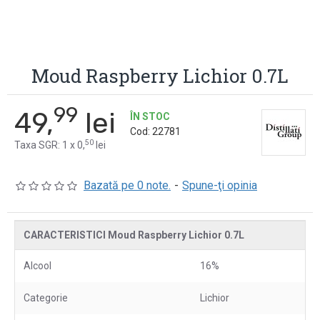
Moud Raspberry Lichior 0.7L
99
49,
lei
ÎN STOC
Cod:
22781
50
Taxa SGR: 1 x 0,
lei
Bazată pe 0 note.
-
Spune-ţi opinia
CARACTERISTICI Moud Raspberry Lichior 0.7L
Alcool
16%
Categorie
Lichior