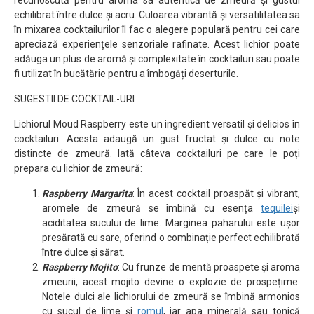
recunoscută pentru aroma sa autentică de zmeură și gustul
echilibrat între dulce și acru. Culoarea vibrantă și versatilitatea sa
în mixarea cocktailurilor îl fac o alegere populară pentru cei care
apreciază experiențele senzoriale rafinate. Acest lichior poate
adăuga un plus de aromă și complexitate în cocktailuri sau poate
fi utilizat în bucătărie pentru a îmbogăți deserturile.
SUGESTII DE COCKTAIL-URI
Lichiorul Moud Raspberry este un ingredient versatil și delicios în
cocktailuri. Acesta adaugă un gust fructat și dulce cu note
distincte de zmeură. Iată câteva cocktailuri pe care le poți
prepara cu lichior de zmeură:
Raspberry Margarita
: În acest cocktail proaspăt și vibrant,
aromele de zmeură se îmbină cu esența
tequilei
și
aciditatea sucului de lime. Marginea paharului este ușor
presărată cu sare, oferind o combinație perfect echilibrată
între dulce și sărat.
Raspberry Mojito
: Cu frunze de mentă proaspete și aroma
zmeurii, acest mojito devine o explozie de prospețime.
Notele dulci ale lichiorului de zmeură se îmbină armonios
cu sucul de lime și
romul
, iar apa minerală sau tonică