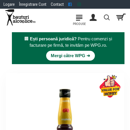
Logare
Înregistrare Cont
Contact
🏢
Ești persoană juridică?
Pentru comenzi și
facturare pe firmă, te invităm pe WPG.ro.
×
Mergi către WPG ➜