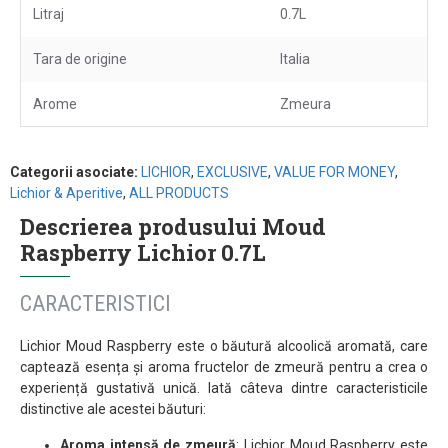
Litraj
0.7L
Tara de origine
Italia
Arome
Zmeura
Categorii asociate:
LICHIOR
,
EXCLUSIVE
,
VALUE FOR MONEY
,
Lichior & Aperitive
,
ALL PRODUCTS
Descrierea produsului Moud
Raspberry Lichior 0.7L
CARACTERISTICI
Lichior Moud Raspberry este o băutură alcoolică aromată, care
captează esența și aroma fructelor de zmeură pentru a crea o
experiență gustativă unică. Iată câteva dintre caracteristicile
distinctive ale acestei băuturi:
Aroma intensă de zmeură
: Lichior Moud Raspberry este