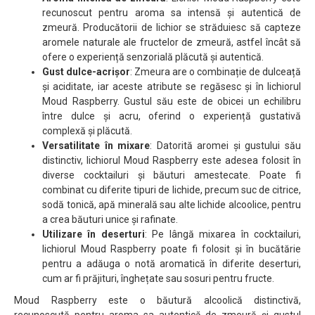
recunoscut pentru aroma sa intensă și autentică de
zmeură. Producătorii de lichior se străduiesc să capteze
aromele naturale ale fructelor de zmeură, astfel încât să
ofere o experiență senzorială plăcută și autentică.
Gust dulce-acrișor
: Zmeura are o combinație de dulceață
și aciditate, iar aceste atribute se regăsesc și în lichiorul
Moud Raspberry. Gustul său este de obicei un echilibru
între dulce și acru, oferind o experiență gustativă
complexă și plăcută.
Versatilitate în mixare
: Datorită aromei și gustului său
distinctiv, lichiorul Moud Raspberry este adesea folosit în
diverse cocktailuri și băuturi amestecate. Poate fi
combinat cu diferite tipuri de lichide, precum suc de citrice,
sodă tonică, apă minerală sau alte lichide alcoolice, pentru
a crea băuturi unice și rafinate.
Utilizare în deserturi
: Pe lângă mixarea în cocktailuri,
lichiorul Moud Raspberry poate fi folosit și în bucătărie
pentru a adăuga o notă aromatică în diferite deserturi,
cum ar fi prăjituri, înghețate sau sosuri pentru fructe.
Moud Raspberry este o băutură alcoolică distinctivă,