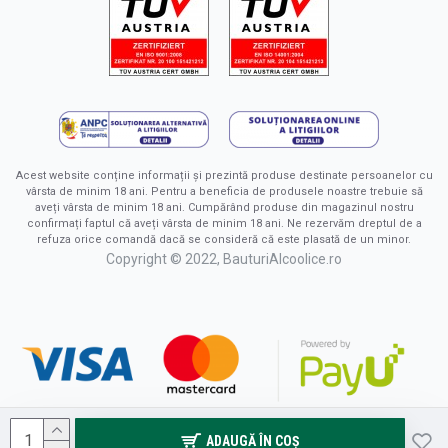
Acest website conține informații și prezintă produse destinate persoanelor cu
vârsta de minim 18 ani. Pentru a beneficia de produsele noastre trebuie să
aveți vârsta de minim 18 ani. Cumpărând produse din magazinul nostru
confirmați faptul că aveți vârsta de minim 18 ani. Ne rezervăm dreptul de a
refuza orice comandă dacă se consideră că este plasată de un minor.
Copyright © 2022, BauturiAlcoolice.ro
ADAUGĂ ÎN COŞ