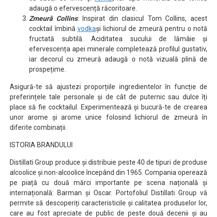
adaugă o efervescență răcoritoare.
Zmeură Collins
: Inspirat din clasicul Tom Collins, acest
cocktail îmbină
vodka
și lichiorul de zmeură pentru o notă
fructată subtilă. Aciditatea sucului de lămâie și
efervescența apei minerale completează profilul gustativ,
iar decorul cu zmeură adaugă o notă vizuală plină de
prospețime.
Asigură-te să ajustezi proporțiile ingredientelor în funcție de
preferințele tale personale și de cât de puternic sau dulce îți
place să fie cocktailul. Experimentează și bucură-te de crearea
unor arome și arome unice folosind lichiorul de zmeură în
diferite combinații.
ISTORIA BRANDULUI
Distillati Group produce și distribuie peste 40 de tipuri de produse
alcoolice și non-alcoolice începând din 1965. Compania operează
pe piață cu două mărci importante pe scena națională și
internațională: Barman și Oscar. Portofoliul Distillati Group vă
permite să descoperiți caracteristicile și calitatea produselor lor,
care au fost apreciate de public de peste două decenii și au