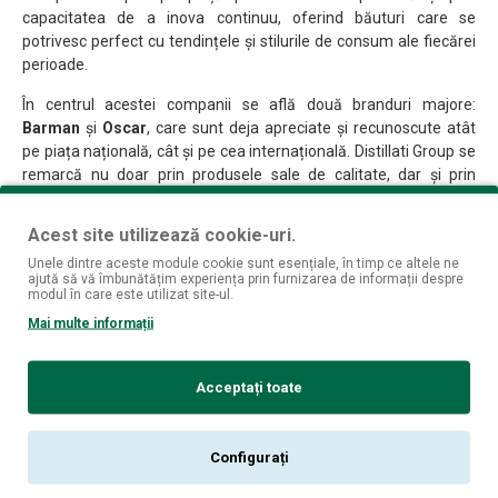
capacitatea de a inova continuu, oferind băuturi care se
potrivesc perfect cu tendințele și stilurile de consum ale fiecărei
perioade.
În centrul acestei companii se află două branduri majore:
Barman
și
Oscar
, care sunt deja apreciate și recunoscute atât
pe piața națională, cât și pe cea internațională. Distillati Group se
remarcă nu doar prin produsele sale de calitate, dar și prin
filozofia sa, care pune accent pe crearea unor lichioruri clasice și
moderne, perfecte pentru cocktailuri și băuturi de moment.
Acest site utilizează cookie-uri.
Fiecare produs este gândit pentru a combina gustul autentic cu
Unele dintre aceste module cookie sunt esențiale, în timp ce altele ne
un design elegant, oferind o experiență de neuitat pentru
ajută să vă îmbunătățim experiența prin furnizarea de informații despre
consumatori.
modul în care este utilizat site-ul.
Mai multe informații
Un alt punct forte al Distillati Group este angajamentul constant
față de inovație. Compania investește continuu în dezvoltarea
de produse noi, ambalaje atractive și stiluri care răspund
Acceptați toate
cerințelor pieței, menținându-se astfel în pas cu trendurile
estetice și de consum. Cu o rețea extinsă de distribuție, inclusiv
vehicule proprii și curieri naționali rapizi, Distillati Group se
Configurați
asigură că produsele sale ajung rapid și eficient în locuri cheie –
baruri, hoteluri și locații de top – unde băuturile trebuie să fie nu