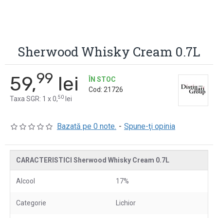
Sherwood Whisky Cream 0.7L
99
59,
lei
ÎN STOC
Cod:
21726
50
Taxa SGR: 1 x 0,
lei
Bazată pe 0 note.
-
Spune-ţi opinia
CARACTERISTICI Sherwood Whisky Cream 0.7L
Alcool
17%
Categorie
Lichior