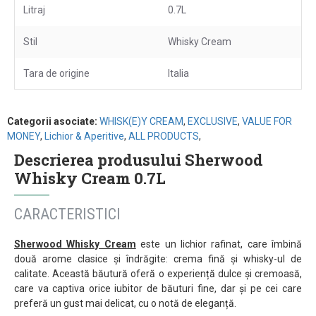
Litraj
0.7L
Stil
Whisky Cream
Tara de origine
Italia
Categorii asociate:
WHISK(E)Y CREAM
,
EXCLUSIVE
,
VALUE FOR
MONEY
,
Lichior & Aperitive
,
ALL PRODUCTS
,
Descrierea produsului Sherwood
Whisky Cream 0.7L
CARACTERISTICI
Sherwood Whisky Cream
este un lichior rafinat, care îmbină
două arome clasice și îndrăgite: crema fină și whisky-ul de
calitate. Această băutură oferă o experiență dulce și cremoasă,
care va captiva orice iubitor de băuturi fine, dar și pe cei care
preferă un gust mai delicat, cu o notă de eleganță.