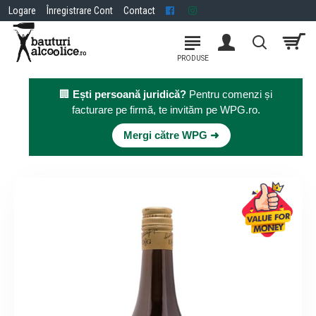
Logare
Înregistrare Cont
Contact
🏢
Ești persoană juridică?
Pentru comenzi și
facturare pe firmă, te invităm pe WPG.ro.
×
Mergi către WPG ➜