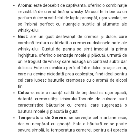
Aroma:
este deosebit de captivantă, oferind o combinație
irezistibilă de cremă fină și whisky. Mirosul te îmbie cu un
parfum dulce și catifelat de lapte proaspăt, ușor vanilat, ce
se îmbină perfect cu nuanțele subtile și afumate ale
whisky-ului.
Gust:
are un gust desăvârșit de cremos și dulce, care
combină textura catifelată a cremei cu distinsele note ale
whisky-ului. Gustul de panna se simt imediat la prima
înghițitură, oferind o senzație moale și plăcută, urmată de
un retrogust de whisky care adaugă un contrast subtil dar
delicios. Este un echilibru perfect între dulce și ușor amar,
care nu devine niciodată prea copleșitor, fiind ideal pentru
cei care iubesc băuturile cremoase cu o aromă de alcool
fin.
Culoare:
este o nuanță caldă de bej deschis, ușor opacă,
datorită cremozității lichiorului.Tonurile de culoare sunt
caracteristice băuturilor cu cremă, care sugerează o
băutură moale și plăcută la gust.
Temperatura de Servire:
se servește cel mai bine rece,
dar nu neapărat cu gheață. Este o băutură ce se poate
savura simplă, la temperatura camerei, pentru a-i aprecia