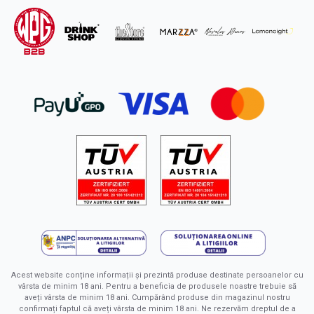
Acest website conține informații și prezintă produse destinate persoanelor cu
vârsta de minim 18 ani. Pentru a beneficia de produsele noastre trebuie să
aveți vârsta de minim 18 ani. Cumpărând produse din magazinul nostru
confirmați faptul că aveți vârsta de minim 18 ani. Ne rezervăm dreptul de a