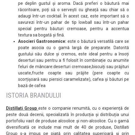
pe deplin gustul și aroma. Dacă preferi o băutură mai
răcoritoare, poți să o servești cu gheață sau chiar să o
adaugi într-un cocktail. În acest caz, este important să o
savurezi într-un pahar de tip lowball sau într-un pahar
special pentru băuturi cremoase, pentru a accentua
textura sa bogată și fină.
Asocieri Gastronomice:
este o băutură versatilă care se
poate asocia cu o gamă largă de preparate. Datorită
gustului său dulce și cremos, este ideal pentru a însoți
deserturi sau pentru a fi folosit în combinație cu anumite
feluri de mâncare:deserturi cremoase,biscuiți sau prăjituri
uscate,fructe coapte sau prăjite (pere coapte cu
scorțișoară sau piersici caramelizate), cafea și băuturi pe
bază de cafea
ISTORIA BRANDULUI
Distillati Group
este o companie renumită, cu o experiență de
peste două decenii, specializată în producția și distribuția unui
portofoliu vast de produse alcoolice și non-alcoolice. Cu o gamă
diversificată ce include mai mult de 40 de produse, Distillati
Group s-a impus pe piață prin calitatea superioară și prin