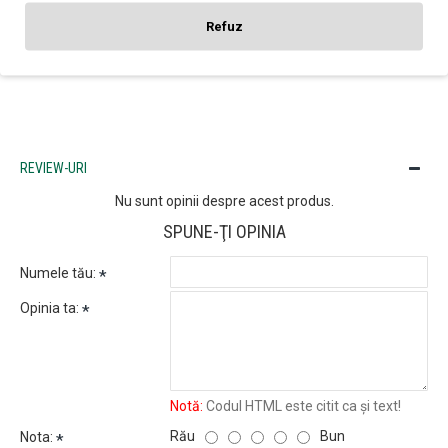
doar de calitate, ci și un adevărat obiect de apreciat din punct de
Refuz
vedere vizual.
REVIEW-URI
Nu sunt opinii despre acest produs.
SPUNE-ŢI OPINIA
Numele tău:
Opinia ta:
Notă:
Codul HTML este citit ca şi text!
Rău
Bun
Nota: