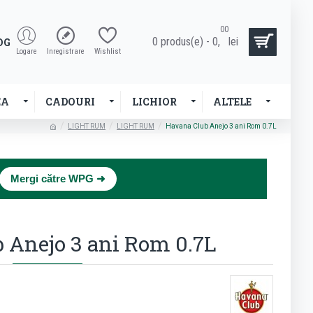
00
0 produs(e) - 0,
lei
OG
Logare
Inregistrare
Wishlist
EA
CADOURI
LICHIOR
ALTELE
LIGHT RUM
LIGHT RUM
Havana Club Anejo 3 ani Rom 0.7L
×
Mergi către WPG ➜
 Anejo 3 ani Rom 0.7L