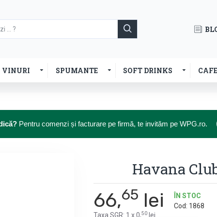
BL
VINURI
SPUMANTE
SOFT DRINKS
CAF
dică?
Pentru comenzi și facturare pe firmă, te invităm pe WPG.ro.
Havana Club
65
66,
lei
ÎN STOC
Cod:
1868
50
Taxa SGR: 1 x 0,
lei