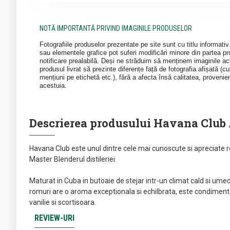
NOTĂ IMPORTANTĂ PRIVIND IMAGINILE PRODUSELOR
Fotografiile produselor prezentate pe site sunt cu titlu informati
sau elementele grafice pot suferi modificări minore din partea pro
notificare prealabilă. Deși ne străduim să menținem imaginile act
produsul livrat să prezinte diferențe față de fotografia afișată (cul
mențiuni pe etichetă etc.), fără a afecta însă calitatea, provenie
acestuia.
Descrierea produsului Havana Club 
Havana Club este unul dintre cele mai cunoscute si apreciate ro
Master Blenderul distileriei.
Maturat in Cuba in butoaie de stejar intr-un climat cald si umed
romuri are o aroma exceptionala si echilbrata, este condimentat
vanilie si scortisoara.
REVIEW-URI