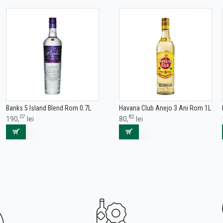
Banks 5 Island Blend Rom 0.7L
Havana Club Anejo 3 Ani Rom 1L
07
82
190,
lei
80,
lei