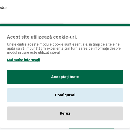
odus.
Acest site utilizează cookie-uri.
Unele dintre aceste module cookie sunt esențiale, în timp ce altele ne
ajută să vă îmbunătățim experiența prin furnizarea de informații despre
modul în care este utilizat site-ul.
Mai multe informații
Acceptați toate
Configurați
Refuz
DE LA ACELAȘI BRAND