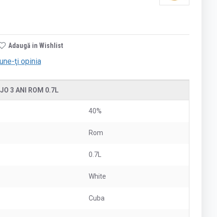
Adaugă in Wishlist
une-ţi opinia
O 3 ANI ROM 0.7L
40%
Rom
0.7L
White
Cuba