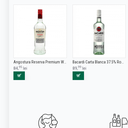
Angostura Reserva Premium White 3 ani Rom 0.7L
Bacardi Carta Blanca 37.5% Rom 1L
95
99
84,
lei
89,
lei