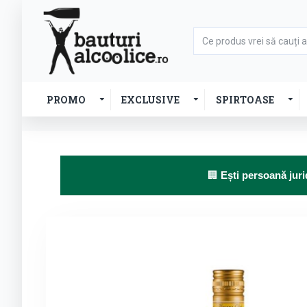
PROMO
EXCLUSIVE
SPIRTOASE
🏢
Ești persoană juri