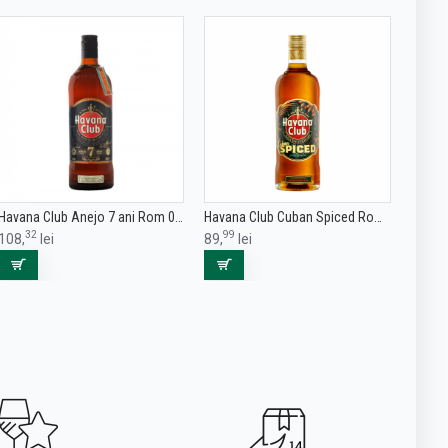
Havana Club Anejo 7 ani Rom 0.7L
Havana Club Cuban Spiced Rom 0.7L
32
99
108,
lei
89,
lei