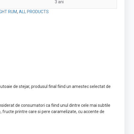
3 ani
IGHT RUM
,
ALL PRODUCTS
toaie de stejar, produsul final fiind un amestec selectat de
onsiderat de consumatori ca fiind unul dintre cele mai subtile
, fructe printre care si pere caramelizate, cu accente de