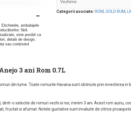
Vechime
Categorii asociate:
ROM
,
GOLD RUM
,
L
v. Etichetele, ambalajele
ducătorilor, fără
ualizate, este posibil ca
ori, detalii de design,
nța sau conținutul
Anejo 3 ani Rom 0.7L
muri din lume. Toate romurile Havana sunt obtinute prin invechirea in bu
, dintr-o selectie de romuri vechi si noi, minim 3 ani. Acest rom auriu, c
, fructat si afumat. Notele gustative sunt invaluite de citrice proaspete