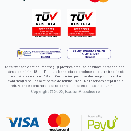
Acest website conține informații și prezintă produse destinate persoanelor cu
vârsta de minim 18 ani. Pentru a beneficia de produsele noastre trebuie să
aveți vârsta de minim 18 ani. Cumpărând produse din magazinul nostru
confirmați faptul că aveți vârsta de minim 18 ani. Ne rezervăm dreptul de a
refuza orice comandă dacă se consideră că este plasată de un minor.
Copyright © 2022, BauturiAlcoolice.ro