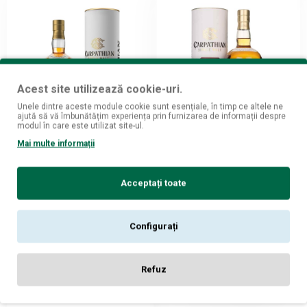
Acest site utilizează cookie-uri.
Unele dintre aceste module cookie sunt esențiale, în timp ce altele ne
ajută să vă îmbunătățim experiența prin furnizarea de informații despre
modul în care este utilizat site-ul.
Alexandrion
Alexandrion
Mai multe informații
Alexandrion Carpathian
Alexandrion Carpathian
Single Malt Whisky Romanian
Single Malt Whisky Spanish
Acceptați toate
Wine Cask Collection Shiraz
Portuguese Wine Cask
Casks 0.7L
Collection Moscatel Casks
0.7L
78
295,
lei
78
295,
lei
Configurați
ADAUGĂ ÎN COŞ
ADAUGĂ ÎN COŞ
Refuz