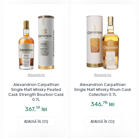
Alexandrion
Alexandrion
Alexandrion Carpathian
Alexandrion Carpathian
Single Malt Whisky Peated
Single Malt Whisky Rhum Cask
Cask Strength Bourbon Cask
Collection 0.7L
0.7L
78
346,
lei
19
367,
lei
ADAUGĂ ÎN COŞ
ADAUGĂ ÎN COŞ