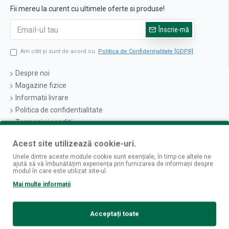
Fii mereu la curent cu ultimele oferte si produse!
Înscrie-mă
Am citit şi sunt de acord cu
Politica de Confidențialitate [GDPR]
Despre noi
Magazine fizice
Informatii livrare
Politica de confidentialitate
Termeni si conditii
Politica cookies
Acest site utilizează cookie-uri.
Unele dintre aceste module cookie sunt esențiale, în timp ce altele ne
Logare
ajută să vă îmbunătățim experiența prin furnizarea de informații despre
Contul Meu
modul în care este utilizat site-ul.
Istoric Comenzi
Mai multe informații
Newsletter
Acceptați toate
Contact
Retur