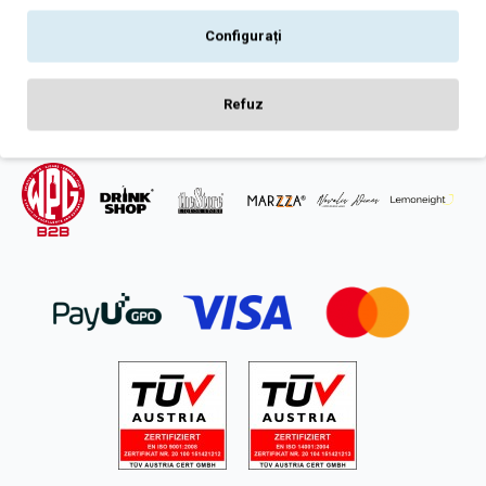
Intrebari frecvente
Configurați
ANPC
SOL
Refuz