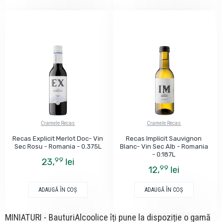
Cramele Recas
Cramele Recas
Recas Explicit Merlot Doc- Vin
Recas Implicit Sauvignon
Sec Rosu - Romania - 0.375L
Blanc- Vin Sec Alb - Romania
- 0.187L
99
23,
lei
99
12,
lei
ADAUGĂ ÎN COŞ
ADAUGĂ ÎN COŞ
MINIATURI - BauturiAlcoolice îți pune la dispoziție o gamă