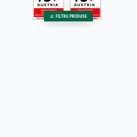
FILTRU PRODUSE
Acest website conține informații și prezintă produse destinate persoanelor cu
vârsta de minim 18 ani. Pentru a beneficia de produsele noastre trebuie să
aveți vârsta de minim 18 ani. Cumpărând produse din magazinul nostru
confirmați faptul că aveți vârsta de minim 18 ani. Ne rezervăm dreptul de a
refuza orice comandă dacă se consideră că este plasată de un minor.
Copyright © 2022, BauturiAlcoolice.ro