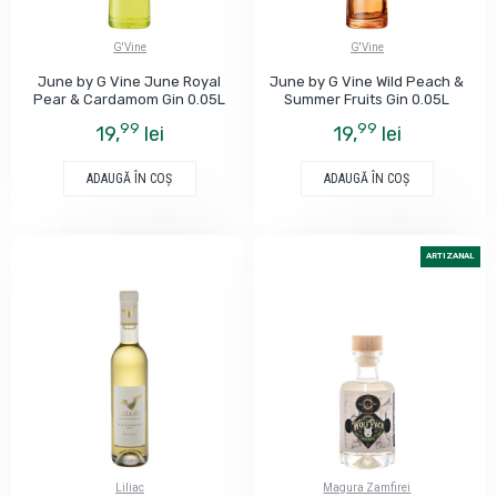
G'Vine
G'Vine
June by G Vine June Royal
June by G Vine Wild Peach &
Pear & Cardamom Gin 0.05L
Summer Fruits Gin 0.05L
99
99
19,
lei
19,
lei
ADAUGĂ ÎN COŞ
ADAUGĂ ÎN COŞ
ARTIZANAL
Liliac
Magura Zamfirei