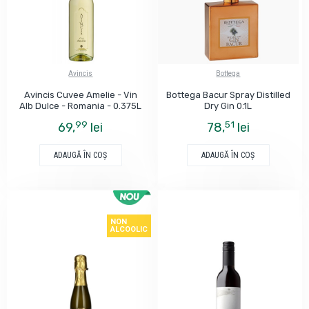
Avincis
Bottega
Avincis Cuvee Amelie - Vin
Bottega Bacur Spray Distilled
Alb Dulce - Romania - 0.375L
Dry Gin 0.1L
99
51
69,
lei
78,
lei
ADAUGĂ ÎN COŞ
ADAUGĂ ÎN COŞ
NON
ALCOOLIC