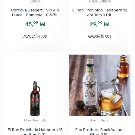
Corcova
El Ron Prohibido
Corcova Dessert - Vin Alb
El Ron Prohibido Habanero 12
Dulce - Romania - 0.375L
ani Rom 0.01L
98
99
45,
lei
29,
lei
ADAUGĂ ÎN COŞ
ADAUGĂ ÎN COŞ
El Ron Prohibido
Fee Brothers
El Ron Prohibido Habanero 15
Fee Brothers Black Walnut
ani Rom 0.01L
Bitter 0.15L