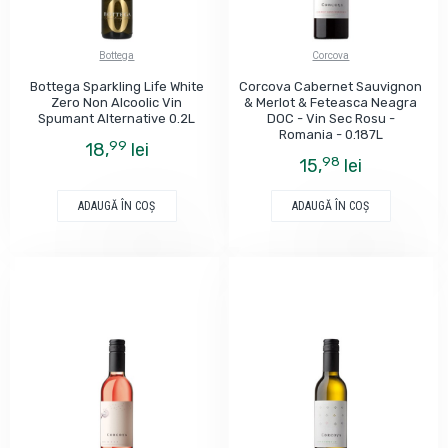
Bottega
Corcova
Bottega Sparkling Life White
Corcova Cabernet Sauvignon
Zero Non Alcoolic Vin
& Merlot & Feteasca Neagra
Spumant Alternative 0.2L
DOC - Vin Sec Rosu -
Romania - 0.187L
99
18,
lei
98
15,
lei
ADAUGĂ ÎN COŞ
ADAUGĂ ÎN COŞ