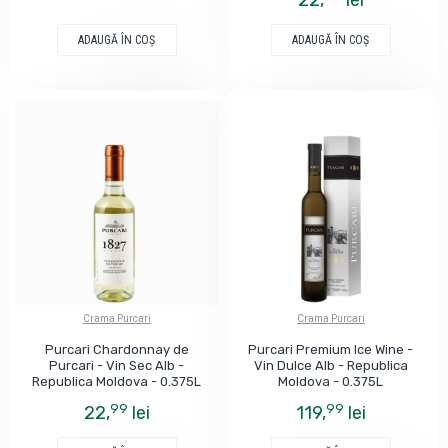
22,
lei
ADAUGĂ ÎN COŞ
ADAUGĂ ÎN COŞ
Crama Purcari
Crama Purcari
Purcari Chardonnay de
Purcari Premium Ice Wine -
Purcari - Vin Sec Alb -
Vin Dulce Alb - Republica
Republica Moldova - 0.375L
Moldova - 0.375L
99
99
22,
lei
119,
lei