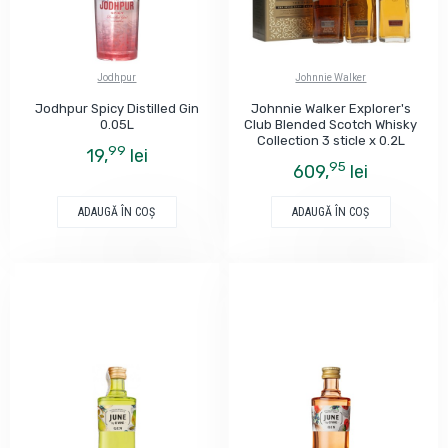
Jodhpur
Johnnie Walker
Jodhpur Spicy Distilled Gin
Johnnie Walker Explorer's
0.05L
Club Blended Scotch Whisky
Collection 3 sticle x 0.2L
99
19,
lei
95
609,
lei
ADAUGĂ ÎN COŞ
ADAUGĂ ÎN COŞ