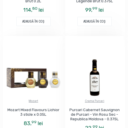
Brut 0.2L
Legende Brut 0.375L
80
99
114,
lei
99,
lei
ADAUGĂ ÎN COŞ
ADAUGĂ ÎN COŞ
Mozart
Crama Purcari
Mozart Mixed Flavours Lichior
Purcari Cabernet Sauvignon
3 sticle x 0.05L
de Purcari - Vin Rosu Sec -
Republica Moldova - 0.375L
99
83,
lei
99