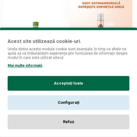
Acest site utilizează cookie-uri.
Unele dintre aceste module cookie sunt esențiale, în timp ce altele ne
ajută să vă îmbunătățim experiența prin furnizarea de informații despre
modul în care este utilizat site-ul.
G'Vine
Metallurgica Motta
Mai multe informații
G Vine Floraison Gin 0.05L
Hang Off - Shot anti
mahmureala 25ml
99
19,
lei
99
11,
lei
Acceptați toate
ADAUGĂ ÎN COŞ
ADAUGĂ ÎN COŞ
Configurați
Refuz