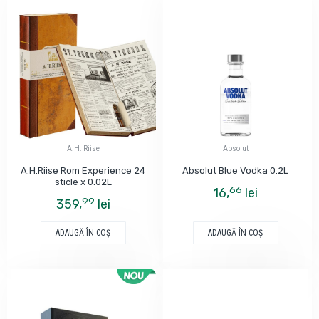
A.H. Riise
Absolut
A.H.Riise Rom Experience 24
Absolut Blue Vodka 0.2L
sticle x 0.02L
66
16,
lei
99
359,
lei
ADAUGĂ ÎN COŞ
ADAUGĂ ÎN COŞ