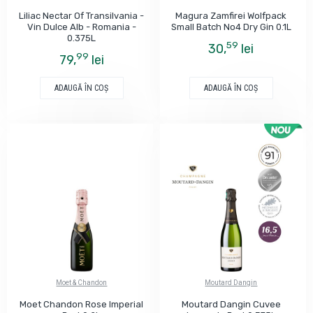
Liliac Nectar Of Transilvania -
Magura Zamfirei Wolfpack
Vin Dulce Alb - Romania -
Small Batch No4 Dry Gin 0.1L
0.375L
59
30,
lei
99
79,
lei
ADAUGĂ ÎN COŞ
ADAUGĂ ÎN COŞ
Moet & Chandon
Moutard Dangin
Moet Chandon Rose Imperial
Moutard Dangin Cuvee