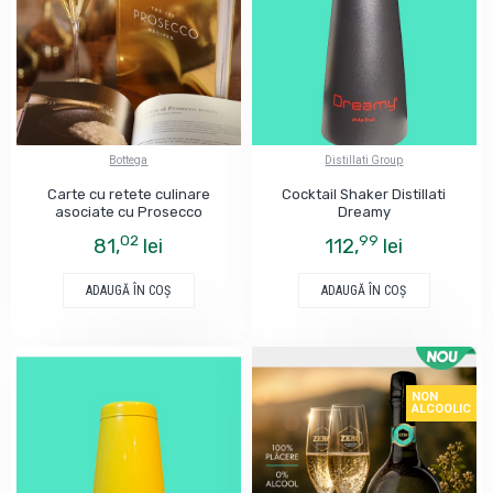
Bottega
Distillati Group
Carte cu retete culinare
Cocktail Shaker Distillati
asociate cu Prosecco
Dreamy
02
99
81,
lei
112,
lei
ADAUGĂ ÎN COŞ
ADAUGĂ ÎN COŞ
NON
ALCOOLIC