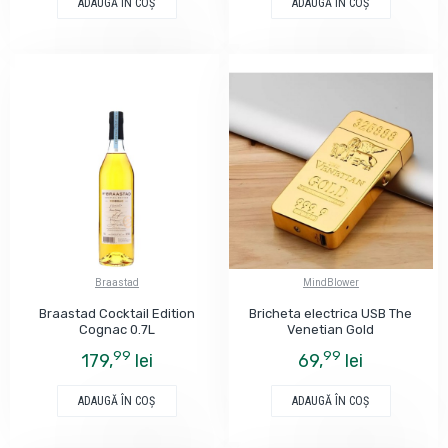
ADAUGĂ ÎN COŞ
ADAUGĂ ÎN COŞ
Braastad
MindBlower
Braastad Cocktail Edition
Bricheta electrica USB The
Cognac 0.7L
Venetian Gold
99
99
179,
lei
69,
lei
ADAUGĂ ÎN COŞ
ADAUGĂ ÎN COŞ