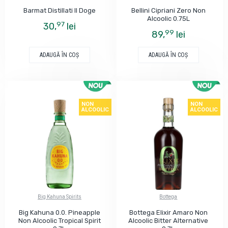
Barmat Distillati Il Doge
Bellini Cipriani Zero Non
Alcoolic 0.75L
97
30,
lei
99
89,
lei
ADAUGĂ ÎN COŞ
ADAUGĂ ÎN COŞ
NON
NON
ALCOOLIC
ALCOOLIC
Big Kahuna Spirits
Bottega
Big Kahuna 0.0. Pineapple
Bottega Elixir Amaro Non
Non Alcoolic Tropical Spirit
Alcoolic Bitter Alternative