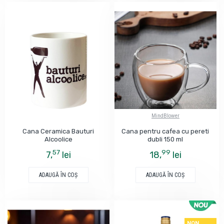
MindBlower
Cana Ceramica Bauturi
Cana pentru cafea cu pereti
Alcoolice
dubli 150 ml
57
99
7,
lei
18,
lei
ADAUGĂ ÎN COŞ
ADAUGĂ ÎN COŞ
NON