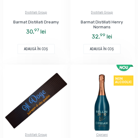
Distillati Group
Distillati Group
Barmat Distillati Dreamy
Barmat Distillati Henry
Normans
97
30,
lei
99
32,
lei
ADAUGĂ ÎN COŞ
ADAUGĂ ÎN COŞ
NON
ALCOOLIC
Distillati Group
Cipriani