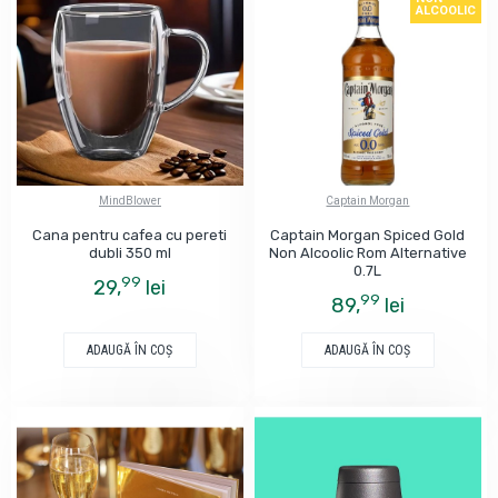
ALCOOLIC
MindBlower
Captain Morgan
Cana pentru cafea cu pereti
Captain Morgan Spiced Gold
dubli 350 ml
Non Alcoolic Rom Alternative
0.7L
99
29,
lei
99
89,
lei
ADAUGĂ ÎN COŞ
ADAUGĂ ÎN COŞ