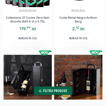
Vinicola Decordi
Anthon Berg
Collezione 21 Cuvee Zero Non
Cutie Metal Negra Anthon
Alcoolic BAX 6 st x 0.75L
Berg
99
10
119,
lei
2,
lei
ADAUGĂ ÎN COŞ
ADAUGĂ ÎN COŞ
FILTRU PRODUSE
MindBlower
MindBlower