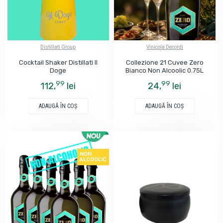
Distillati Group
Vinicola Decordi
Cocktail Shaker Distillati Il
Collezione 21 Cuvee Zero
Doge
Bianco Non Alcoolic 0.75L
99
99
112,
lei
24,
lei
ADAUGĂ ÎN COŞ
ADAUGĂ ÎN COŞ
NON
ALCOOLIC