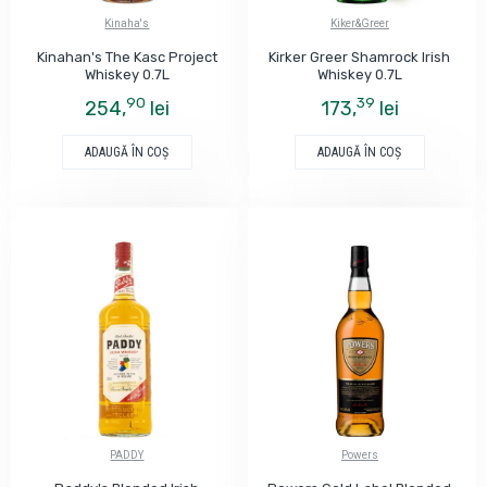
Kinaha's
Kiker&Greer
Kinahan's The Kasc Project
Kirker Greer Shamrock Irish
Whiskey 0.7L
Whiskey 0.7L
90
39
254,
lei
173,
lei
ADAUGĂ ÎN COŞ
ADAUGĂ ÎN COŞ
PADDY
Powers