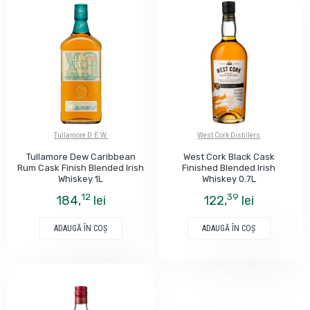
Tullamore D.E.W.
West Cork Distillers
Tullamore Dew Caribbean
West Cork Black Cask
Rum Cask Finish Blended Irish
Finished Blended Irish
Whiskey 1L
Whiskey 0.7L
12
39
184,
lei
122,
lei
ADAUGĂ ÎN COŞ
ADAUGĂ ÎN COŞ