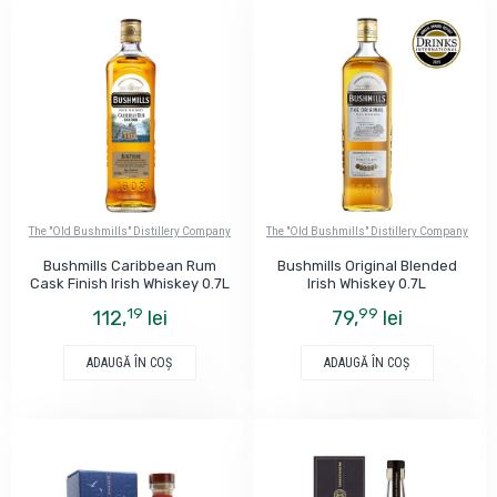
The "Old Bushmills" Distillery Company
The "Old Bushmills" Distillery Company
Bushmills Caribbean Rum
Bushmills Original Blended
Cask Finish Irish Whiskey 0.7L
Irish Whiskey 0.7L
19
99
112,
lei
79,
lei
ADAUGĂ ÎN COŞ
ADAUGĂ ÎN COŞ