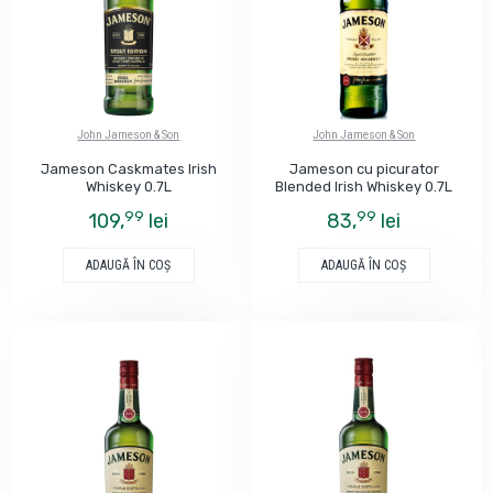
John Jameson & Son
John Jameson & Son
Jameson Caskmates Irish
Jameson cu picurator
Whiskey 0.7L
Blended Irish Whiskey 0.7L
99
99
109,
lei
83,
lei
ADAUGĂ ÎN COŞ
ADAUGĂ ÎN COŞ