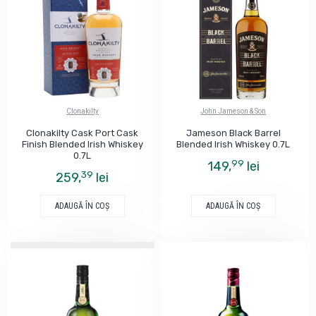
Clonakilty
John Jameson & Son
Clonakilty Cask Port Cask
Jameson Black Barrel
Finish Blended Irish Whiskey
Blended Irish Whiskey 0.7L
0.7L
99
149,
lei
39
259,
lei
ADAUGĂ ÎN COŞ
ADAUGĂ ÎN COŞ