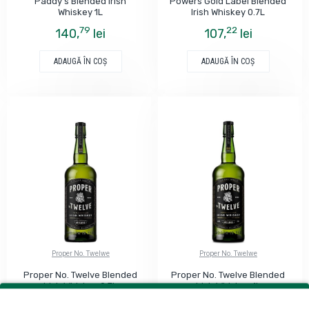
Paddy's Blended Irish
Powers Gold Label Blended
Whiskey 1L
Irish Whiskey 0.7L
79
22
140,
lei
107,
lei
ADAUGĂ ÎN COŞ
ADAUGĂ ÎN COŞ
Proper No. Twelwe
Proper No. Twelwe
Proper No. Twelve Blended
Proper No. Twelve Blended
Irish Whiskey 0.7L
Irish Whiskey 1L
77
99
192,
lei
203,
lei