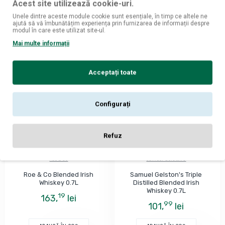
Acest site utilizează cookie-uri.
Unele dintre aceste module cookie sunt esențiale, în timp ce altele ne
ADAUGĂ ÎN COŞ
ADAUGĂ ÎN COŞ
ajută să vă îmbunătățim experiența prin furnizarea de informații despre
modul în care este utilizat site-ul.
Mai multe informații
Acceptați toate
Configurați
Refuz
Roe & Co
Samuel Gelston's
Roe & Co Blended Irish
Samuel Gelston's Triple
Whiskey 0.7L
Distilled Blended Irish
Whiskey 0.7L
19
163,
lei
99
101,
lei