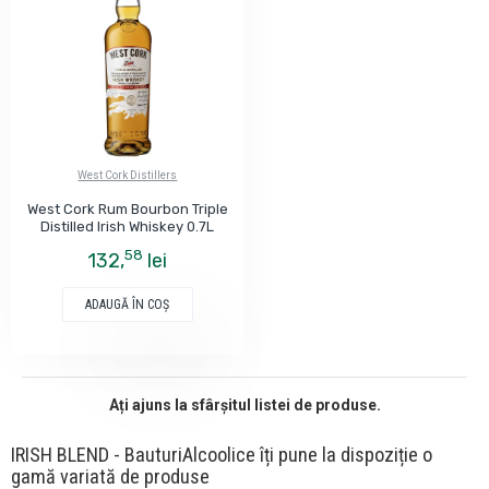
West Cork Distillers
West Cork Rum Bourbon Triple
Distilled Irish Whiskey 0.7L
58
132,
lei
ADAUGĂ ÎN COŞ
Ați ajuns la sfârșitul listei de produse.
IRISH BLEND - BauturiAlcoolice îți pune la dispoziție o
gamă variată de produse