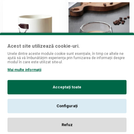
Acest site utilizează cookie-uri.
Unele dintre aceste module cookie sunt esențiale, în timp ce altele ne
ajută să vă îmbunătățim experiența prin furnizarea de informații despre
modul în care este utilizat site-ul.
MindBlower
Mai multe informații
Cana Ceramica Bauturi
Cana pentru cafea cu pereti
Alcoolice
dubli 150 ml
57
99
Acceptați toate
7,
lei
18,
lei
ADAUGĂ ÎN COŞ
ADAUGĂ ÎN COŞ
Configurați
Refuz
NON
ALCOOLIC