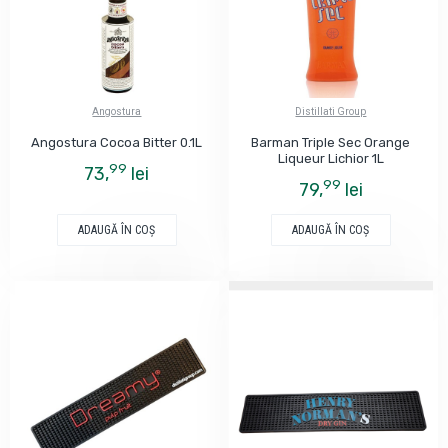
Angostura
Distillati Group
Angostura Cocoa Bitter 0.1L
Barman Triple Sec Orange
Liqueur Lichior 1L
99
73,
lei
99
79,
lei
ADAUGĂ ÎN COŞ
ADAUGĂ ÎN COŞ