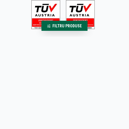
FILTRU PRODUSE
Acest website conține informații și prezintă produse destinate persoanelor cu
vârsta de minim 18 ani. Pentru a beneficia de produsele noastre trebuie să
aveți vârsta de minim 18 ani. Cumpărând produse din magazinul nostru
confirmați faptul că aveți vârsta de minim 18 ani. Ne rezervăm dreptul de a
refuza orice comandă dacă se consideră că este plasată de un minor.
Copyright © 2022, BauturiAlcoolice.ro