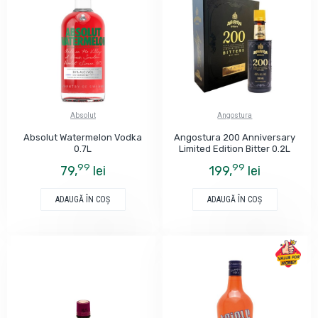
Absolut
Angostura
Absolut Watermelon Vodka
Angostura 200 Anniversary
0.7L
Limited Edition Bitter 0.2L
99
99
79,
lei
199,
lei
ADAUGĂ ÎN COŞ
ADAUGĂ ÎN COŞ