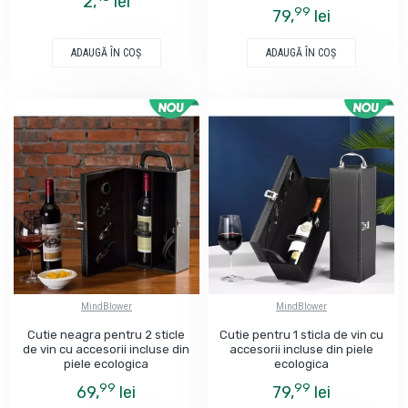
2,
lei
99
79,
lei
ADAUGĂ ÎN COŞ
ADAUGĂ ÎN COŞ
MindBlower
MindBlower
Cutie neagra pentru 2 sticle
Cutie pentru 1 sticla de vin cu
de vin cu accesorii incluse din
accesorii incluse din piele
piele ecologica
ecologica
99
99
69,
lei
79,
lei