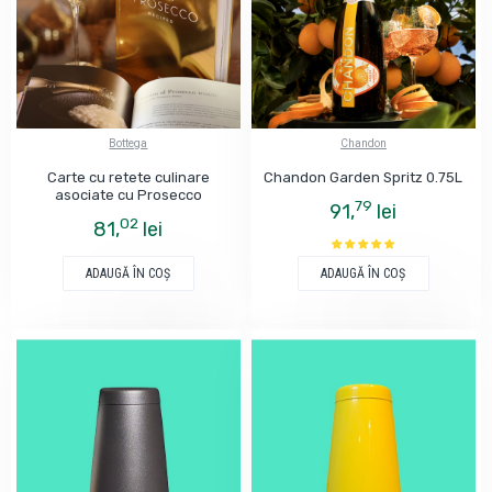
Bottega
Chandon
Carte cu retete culinare
Chandon Garden Spritz 0.75L
asociate cu Prosecco
79
91,
lei
02
81,
lei
ADAUGĂ ÎN COŞ
ADAUGĂ ÎN COŞ