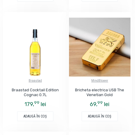
Braastad
MindBlower
Braastad Cocktail Edition
Bricheta electrica USB The
Cognac 0.7L
Venetian Gold
99
99
179,
lei
69,
lei
ADAUGĂ ÎN COŞ
ADAUGĂ ÎN COŞ