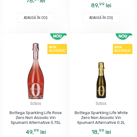
78,
lei
99
89,
lei
ADAUGĂ ÎN COŞ
ADAUGĂ ÎN COŞ
NON
NON
ALCOOLIC
ALCOOLIC
Bottega
Bottega
Bottega Sparkling Life Rose
Bottega Sparkling Life White
Zero Non Alcoolic Vin
Zero Non Alcoolic Vin
Spumant Alternative 0.75L
Spumant Alternative 0.2L
99
99
49,
lei
18,
lei