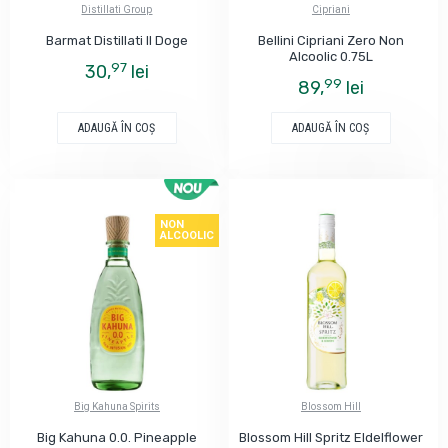
Distillati Group
Cipriani
Barmat Distillati Il Doge
Bellini Cipriani Zero Non
Alcoolic 0.75L
97
30,
lei
99
89,
lei
ADAUGĂ ÎN COŞ
ADAUGĂ ÎN COŞ
NON
ALCOOLIC
Big Kahuna Spirits
Blossom Hill
Big Kahuna 0.0. Pineapple
Blossom Hill Spritz Eldelflower