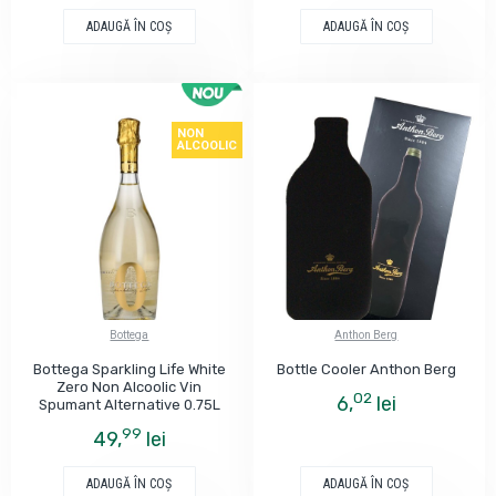
ADAUGĂ ÎN COŞ
ADAUGĂ ÎN COŞ
NON
ALCOOLIC
Bottega
Anthon Berg
Bottega Sparkling Life White
Bottle Cooler Anthon Berg
Zero Non Alcoolic Vin
02
6,
lei
Spumant Alternative 0.75L
99
49,
lei
ADAUGĂ ÎN COŞ
ADAUGĂ ÎN COŞ