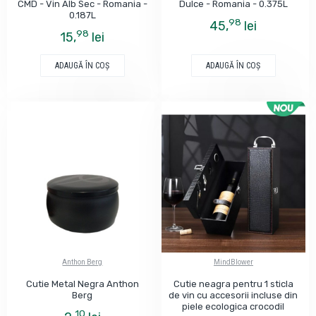
CMD - Vin Alb Sec - Romania -
Dulce - Romania - 0.375L
0.187L
98
45,
lei
98
15,
lei
ADAUGĂ ÎN COŞ
ADAUGĂ ÎN COŞ
Anthon Berg
MindBlower
Cutie Metal Negra Anthon
Cutie neagra pentru 1 sticla
Berg
de vin cu accesorii incluse din
piele ecologica crocodil
10