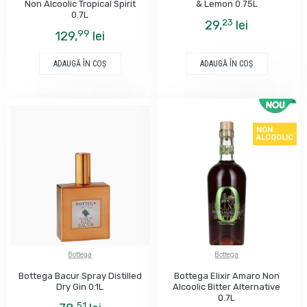
Non Alcoolic Tropical Spirit
& Lemon 0.75L
0.7L
23
29,
lei
99
129,
lei
ADAUGĂ ÎN COŞ
ADAUGĂ ÎN COŞ
NON
ALCOOLIC
Bottega
Bottega
Bottega Bacur Spray Distilled
Bottega Elixir Amaro Non
Dry Gin 0.1L
Alcoolic Bitter Alternative
0.7L
51