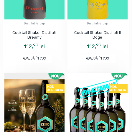
Distillati Group
Distillati Group
Cocktail Shaker Distillati
Cocktail Shaker Distillati Il
Dreamy
Doge
99
99
112,
lei
112,
lei
ADAUGĂ ÎN COŞ
ADAUGĂ ÎN COŞ
NON
NON
ALCOOLIC
ALCOOLIC