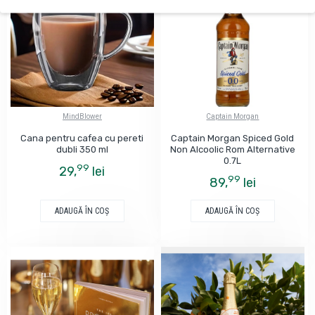
MindBlower
Captain Morgan
Cana pentru cafea cu pereti
Captain Morgan Spiced Gold
dubli 350 ml
Non Alcoolic Rom Alternative
0.7L
99
29,
lei
99
89,
lei
ADAUGĂ ÎN COŞ
ADAUGĂ ÎN COŞ