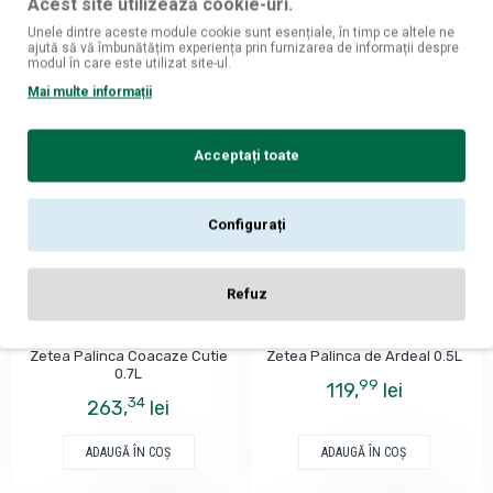
Acest site utilizează cookie-uri.
ADAUGĂ ÎN COŞ
ADAUGĂ ÎN COŞ
Unele dintre aceste module cookie sunt esențiale, în timp ce altele ne
ajută să vă îmbunătățim experiența prin furnizarea de informații despre
modul în care este utilizat site-ul.
Mai multe informații
Acceptați toate
Configurați
Refuz
Zetea
Zetea
Zetea Palinca Coacaze Cutie
Zetea Palinca de Ardeal 0.5L
0.7L
99
119,
lei
34
263,
lei
ADAUGĂ ÎN COŞ
ADAUGĂ ÎN COŞ