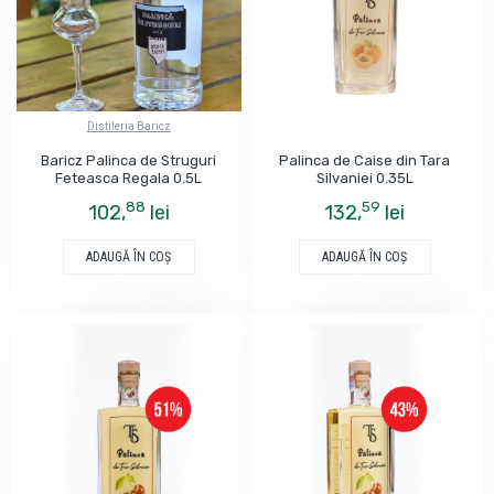
Distileria Baricz
Baricz Palinca de Struguri
Palinca de Caise din Tara
Feteasca Regala 0.5L
Silvaniei 0.35L
88
59
102,
lei
132,
lei
ADAUGĂ ÎN COŞ
ADAUGĂ ÎN COŞ