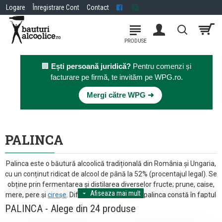
Logare
Înregistrare Cont
Contact
🏢
Ești persoană juridică?
Pentru comenzi și
facturare pe firmă, te invităm pe WPG.ro.
×
Mergi către WPG ➜
PALINCA
Palinca este o băutură alcoolică tradițională din România și Ungaria,
cu un conținut ridicat de alcool de până la 52% (procentajul legal). Se
obține prin fermentarea și distilarea diverselor fructe; prune, caise,
mere, pere și
cireșe
. Diferența dintre țuică și palinca constă în faptul
că țuica se produce doar din prune. Palinca reprezintă 40% din
PALINCA - Alege din 24 produse
consumul de băuturi spirtoase în România și 75% din exportul de