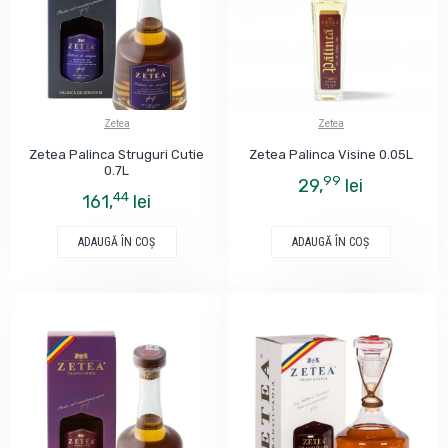
Zetea
Zetea
Zetea Palinca Struguri Cutie
Zetea Palinca Visine 0.05L
0.7L
99
29,
lei
44
161,
lei
ADAUGĂ ÎN COŞ
ADAUGĂ ÎN COŞ