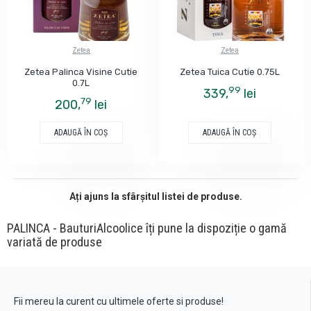
Zetea
Zetea
Zetea Palinca Visine Cutie
Zetea Tuica Cutie 0.75L
0.7L
99
339,
lei
79
200,
lei
ADAUGĂ ÎN COŞ
ADAUGĂ ÎN COŞ
Ați ajuns la sfârșitul listei de produse.
PALINCA - BauturiAlcoolice îți pune la dispoziție o gamă
variată de produse
Fii mereu la curent cu ultimele oferte si produse!