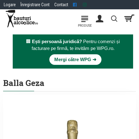
Logare
Înregistrare Cont
Contact
🏢
Ești persoană juridică?
Pentru comenzi și
facturare pe firmă, te invităm pe WPG.ro.
×
Mergi către WPG ➜
Balla Geza