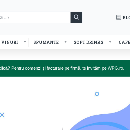
BL
VINURI
SPUMANTE
SOFT DRINKS
CAF
dică?
Pentru comenzi și facturare pe firmă, te invităm pe WPG.ro.