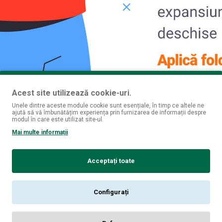
Acest site utilizează cookie-uri.
Unele dintre aceste module cookie sunt esențiale, în timp ce altele ne
ajută să vă îmbunătățim experiența prin furnizarea de informații despre
modul în care este utilizat site-ul.
Mai multe informații
Valorile noastre
Acceptați toate
Căutăm colegi care cred în aceleași valori ca noi
Configurați
Creștem împreună
Vr
Credem că putem să creștem doar când susținem dezvoltarea
Pun
fiecărui angajat. Încurajăm asumarea responsabilității, ne
cât