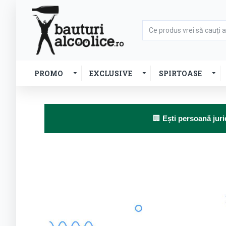
PROMO
EXCLUSIVE
SPIRTOASE
🏢
Ești persoană juri