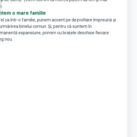
i.
ntem o mare familie
fel ca într-o familie, punem accent pe dezvoltare împreună și
urmărirea binelui comun. Și, pentru că suntem în
manentă expansiune, primim cu brațele deschise fiecare
eg nou.