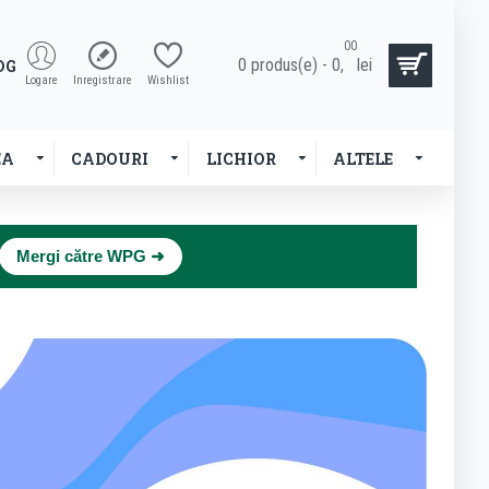
00
0 produs(e) - 0,
lei
OG
Logare
Inregistrare
Wishlist
EA
CADOURI
LICHIOR
ALTELE
×
Mergi către WPG ➜