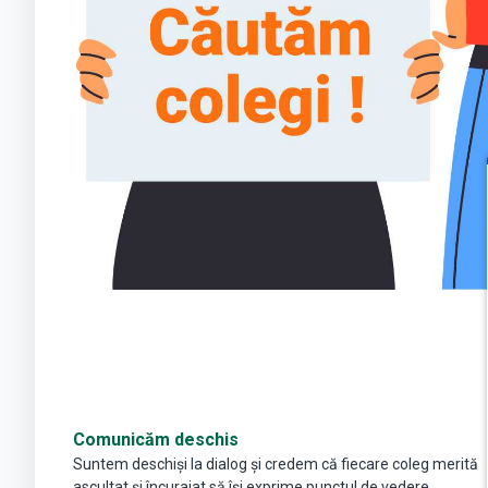
Comunicăm deschis
Suntem deschiși la dialog și credem că fiecare coleg merită
ascultat și încurajat să își exprime punctul de vedere.