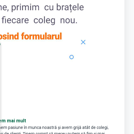
em mai mult
em pasiune în munca noastră și avem grijă atât de colegi,
 și de clienți. Ținem comnt că mereu putem să fim și mai