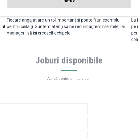
Refuz
bucurăm împreună de victorii și învățăm din greșeli.
bun
Ne suținem reciproc
Su
Fiecare angajat are un rol important și poate fi un exemplu
La 
lul.
pentru ceilalți. Suntem atenți să ne recunoaștem meritele, iar
pe 
managerii să își crească echipele.
per
col
Joburi disponibile
Aplică pentru un job sigur.