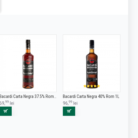
Bacardi Carta Negra 37.5% Rom 0.7L
Bacardi Carta Negra 40% Rom 1L
99
99
69,
lei
96,
lei