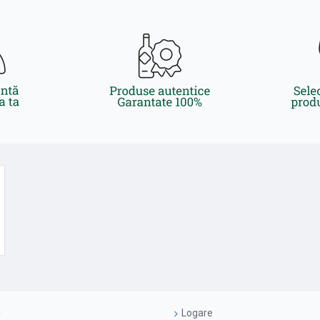
i
Logare