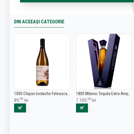
DIN ACEEAȘI CATEGORIE
1000 Chipuri Iordache Feteasca Alba - Vin Alb Sec - Romania - 0.75L
1800 Milenio Tequila Extra Anejo 0.7L
99
00
89,
lei
1.100,
lei