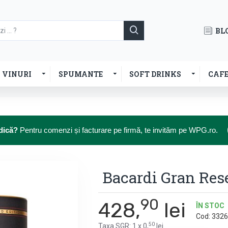
BL
VINURI
SPUMANTE
SOFT DRINKS
CAF
dică?
Pentru comenzi și facturare pe firmă, te invităm pe WPG.ro.
Bacardi Gran Res
90
428,
lei
ÎN STOC
Cod:
3326
50
Taxa SGR: 1 x 0,
lei