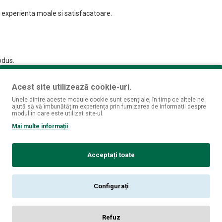
 experienta moale si satisfacatoare.
odus.
Acest site utilizează cookie-uri.
Unele dintre aceste module cookie sunt esențiale, în timp ce altele ne
ajută să vă îmbunătățim experiența prin furnizarea de informații despre
modul în care este utilizat site-ul.
Mai multe informații
Acceptați toate
Configurați
Refuz