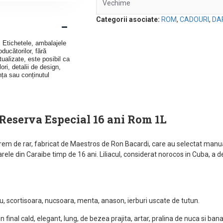
Vechime
Categorii asociate:
ROM
,
CADOURI
,
DA
v. Etichetele, ambalajele
ducătorilor, fără
ualizate, este posibil ca
ori, detalii de design,
nța sau conținutul
Reserva Especial 16 ani Rom 1L
xtrem de rar, fabricat de Maestros de Ron Bacardi, care au selectat manu
rele din Caraibe timp de 16 ani. Liliacul, considerat norocos in Cuba, a
, scortisoara, nucsoara, menta, anason, ierburi uscate de tutun.
n final cald, elegant, lung, de bezea prajita, artar, pralina de nuca si b