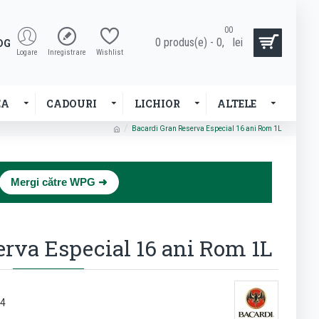
00
0 produs(e) - 0,
lei
OG
Logare
Inregistrare
Wishlist
EA
CADOURI
LICHIOR
ALTELE
Bacardi Gran Reserva Especial 16 ani Rom 1L
×
Mergi către WPG ➜
erva Especial 16 ani Rom 1L
4