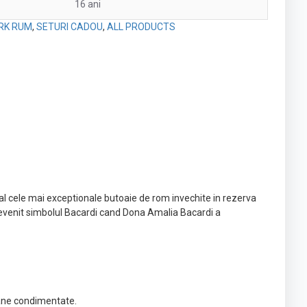
16 ani
RK RUM
,
SETURI CADOU
,
ALL PRODUCTS
al cele mai exceptionale butoaie de rom invechite in rezerva
 devenit simbolul Bacardi cand Dona Amalia Bacardi a
anane condimentate.