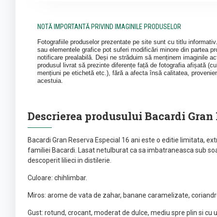
NOTĂ IMPORTANTĂ PRIVIND IMAGINILE PRODUSELOR
Fotografiile produselor prezentate pe site sunt cu titlu informati
sau elementele grafice pot suferi modificări minore din partea pro
notificare prealabilă. Deși ne străduim să menținem imaginile act
produsul livrat să prezinte diferențe față de fotografia afișată (cul
mențiuni pe etichetă etc.), fără a afecta însă calitatea, provenie
acestuia.
Descrierea produsului Bacardi Gran 
Bacardi Gran Reserva Especial 16 ani este o editie limitata, e
familiei Bacardi. Lasat netulburat ca sa imbatraneasca sub soa
descoperit lilieci in distilerie.
Culoare: chihlimbar.
Miros: arome de vata de zahar, banane caramelizate, coriandru
Gust: rotund, crocant, moderat de dulce, mediu spre plin si cu u