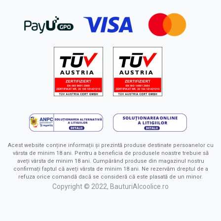
Acest website conține informații și prezintă produse destinate persoanelor cu
vârsta de minim 18 ani. Pentru a beneficia de produsele noastre trebuie să
aveți vârsta de minim 18 ani. Cumpărând produse din magazinul nostru
confirmați faptul că aveți vârsta de minim 18 ani. Ne rezervăm dreptul de a
refuza orice comandă dacă se consideră că este plasată de un minor.
Copyright © 2022, BauturiAlcoolice.ro