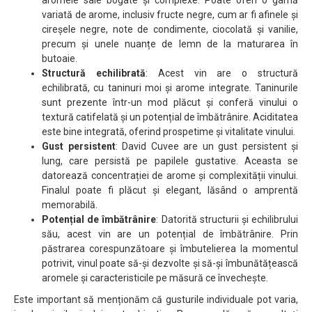
aromele sale bogate și complexe. Poate oferi o gamă
variată de arome, inclusiv fructe negre, cum ar fi afinele și
cireșele negre, note de condimente, ciocolată și vanilie,
precum și unele nuanțe de lemn de la maturarea în
butoaie.
Structură echilibrată
: Acest vin are o structură
echilibrată, cu taninuri moi și arome integrate. Taninurile
sunt prezente într-un mod plăcut și conferă vinului o
textură catifelată și un potențial de îmbătrânire. Aciditatea
este bine integrată, oferind prospetime și vitalitate vinului.
Gust persistent
: David Cuvee are un gust persistent și
lung, care persistă pe papilele gustative. Aceasta se
datorează concentrației de arome și complexității vinului.
Finalul poate fi plăcut și elegant, lăsând o amprentă
memorabilă.
Potențial de îmbătrânire
: Datorită structurii și echilibrului
său, acest vin are un potențial de îmbătrânire. Prin
păstrarea corespunzătoare și îmbutelierea la momentul
potrivit, vinul poate să-și dezvolte și să-și îmbunătățească
aromele și caracteristicile pe măsură ce învechește.
Este important să menționăm că gusturile individuale pot varia,