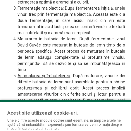
extragerea optimă a aromei și a culorii.
Fermentație malolactică
: După fermentarea inițială, unele
vinuri trec prin fermentația malolactică. Aceasta este o a
doua fermentație, în care acidul malic din vin este
transformat în acid lactic, ceea ce conferă vinului o textură
mai catifelată și o aromă mai complexă.
Maturarea în butoaie de lemn
: După fermentație, vinul
David Cuvée este maturat în butoaie de lemn timp de o
perioadă specifică. Acest proces de maturare în butoaie
de lemn adaugă complexitate și profunzime vinului,
permițându-i să se dezvolte și să se îmbunătățească în
timp.
Asamblarea și îmbutelierea
: După maturare, vinurile din
diferite butoaie de lemn sunt asamblate pentru a obține
profunzimea și echilibrul dorit. Acest proces implică
amestecarea vinurilor din diferite soiuri și loturi pentru a
crea un profil gustativ consistent. După asamblare, vinul
este îmbuteliat în sticle și etichetat, gata pentru a fi livrat
Acest site utilizează cookie-uri.
consumatorilor.
Unele dintre aceste module cookie sunt esențiale, în timp ce altele ne
Este important de menționat că fiecare crama poate avea mici
ajută să vă îmbunătățim experiența prin furnizarea de informații despre
variații în procesul de producție, în funcție de metodele specifice
modul în care este utilizat site-ul.