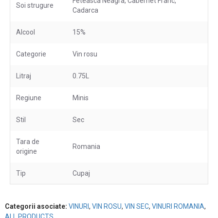
Feteasca Neagra, Cabernet Franc,
Soi strugure
Cadarca
Alcool
15%
Categorie
Vin rosu
Litraj
0.75L
Regiune
Minis
Stil
Sec
Tara de
Romania
origine
Tip
Cupaj
Categorii asociate:
VINURI
,
VIN ROSU
,
VIN SEC
,
VINURI ROMANIA
,
ALL PRODUCTS