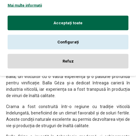
și de filozofia producătorului. Cu toate acestea, aceste etape
Mai multe informații
reprezintă în linii generale procesul de producție al vinului Balla
Géza David Cuvée, un vin de calitate și bun la gust.
Acceptați toate
ISTORIA CRAMEI
Crama Balla Géza este una dintre cele mai cunoscute crame din
Configurați
România, recunoscută pentru producția de vinuri de calitate
superioară. Iată o scurtă prezentare a istoriei acestei crame:
Refuz
Crama Balla Géza este situată în localitatea Miniș, județul Arad,
în vestul României. A fost fondată în anul 1999 de către Géza
Balla, un viticultor cu o vastă experiență și o pasiune profundă
pentru vinificație. Balla Géza și-a dedicat întreaga carieră în
industria viticolă, iar experiența sa a fost transpusă în producția
de vinuri de înaltă calitate.
Crama a fost construită într-o regiune cu tradiție viticolă
îndelungată, beneficiind de un climat favorabil și de soluri fertile.
Aceste condiții naturale excelente au permis dezvoltarea viței de
vie și producția de struguri de înaltă calitate.