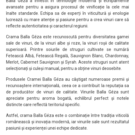
Balla Géza a investit în tehnologie modernă și echipamente
avansate pentru a asigura procesul de vinificație la cele mai
înalte standarde. Echipa sa de experți în viticultură și enologie
lucrează cu mare atenție și pasiune pentru a crea vinuri care să
reflecte autenticitatea și caracterul regiunii.
Crama Balla Géza este recunoscută pentru diversitatea gamei
sale de vinuri, de la vinuri albe și roze, la vinuri roșii de calitate
superioară. Printre soiurile de struguri cultivate se numără
Fetească Albă, Fetească Regală, Sauvignon Blanc, Chardonnay,
Merlot, Cabernet Sauvignon și Syrah. Aceste struguri sunt atent
selecționați și culeși manual, pentru a obține vinuri deosebite.
Produsele Cramei Balla Géza au câștigat numeroase premii și
recunoaștere internațională, ceea ce a contribuit la reputația sa
de producător de vinuri de calitate. Vinurile Balla Géza sunt
apreciate pentru aroma bogată, echilibrul perfect și notele
distincte care reflectă teritoriul specific.
Astfel, crama Balla Géza este o combinație între tradiția viticolă
românească și inovația modernă, iar vinurile sale sunt rezultatul
pasiunii și experienței unei echipe dedicate.