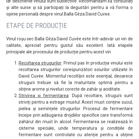
iar descrierile vinului sunt subiective. Recomandăm să consultați
și alte surse și să participați la degustări pentru a vă forma o
opinie personală despre vinul Balla Géza David Cuvee.
ETAPE DE PRODUCȚIE
Vinul roșu sec Balla Géza David Cuvée este într-adevăr un vin de
calitate, apreciat pentru gustul său excelent. Iată etapele
principale ale procesului de producție pentru acest vin:
Recoltarea strugurilor
: Primul pas în producția vinului este
recoltarea strugurilor corespunzători soiurilor utilizate în
David Cuvée. Momentul recoltării este esențial, deoarece
strugurii trebuie să fie la maturitate optimă pentru a
obține arome și niveluri corecte de zahăr și aciditate.
Strivirea și fermentarea
: După recoltare, strugurii sunt
striviți pentru a extrage mustul. Acest must conține sucul,
pielea și semințele strugurilor. Procesul de fermentare
începe prin adăugarea drojdiilor specifice care transformă
zahărul din must în alcool. Fermentarea se realizează în
cisterne speciale, unde temperatura și condițiile de
fermentare sunt controlate cu atenție pentru a obține