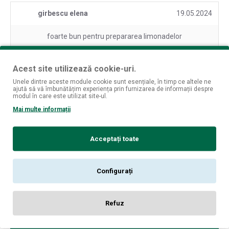
girbescu elena
19.05.2024
foarte bun pentru prepararea limonadelor
Acest site utilizează cookie-uri.
Unele dintre aceste module cookie sunt esențiale, în timp ce altele ne
SPUNE-ŢI OPINIA
ajută să vă îmbunătățim experiența prin furnizarea de informații despre
modul în care este utilizat site-ul.
Numele tău:
Mai multe informații
Opinia ta:
Acceptați toate
Configurați
Notă:
Codul HTML este citit ca şi text!
Rău
Bun
Nota:
Refuz
CONTINUĂ