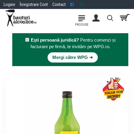
Logare
Înregistrare Cont
Contact
🏢
Ești persoană juridică?
Pentru comenzi și
facturare pe firmă, te invităm pe WPG.ro.
×
Mergi către WPG ➜