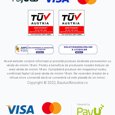
Acest website conține informații și prezintă produse destinate persoanelor cu
vârsta de minim 18 ani. Pentru a beneficia de produsele noastre trebuie să
aveți vârsta de minim 18 ani. Cumpărând produse din magazinul nostru
confirmați faptul că aveți vârsta de minim 18 ani. Ne rezervăm dreptul de a
refuza orice comandă dacă se consideră că este plasată de un minor.
Copyright © 2022, BauturiAlcoolice.ro