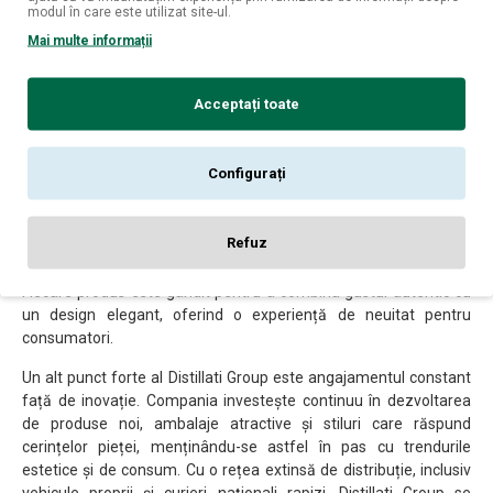
modul în care este utilizat site-ul.
diversificată ce include mai mult de 40 de produse, Distillati
Mai multe informații
Group s-a impus pe piață prin calitatea superioară și prin
capacitatea de a inova continuu, oferind băuturi care se
potrivesc perfect cu tendințele și stilurile de consum ale fiecărei
Acceptați toate
perioade.
În centrul acestei companii se află două branduri majore:
Configurați
Barman și Oscar, care sunt deja apreciate și recunoscute atât pe
piața națională, cât și pe cea internațională. Distillati Group se
remarcă nu doar prin produsele sale de calitate, dar și prin
Refuz
filozofia sa, care pune accent pe crearea unor lichioruri clasice și
moderne, perfecte pentru cocktailuri și băuturi de moment.
Fiecare produs este gândit pentru a combina gustul autentic cu
un design elegant, oferind o experiență de neuitat pentru
consumatori.
Un alt punct forte al Distillati Group este angajamentul constant
față de inovație. Compania investește continuu în dezvoltarea
de produse noi, ambalaje atractive și stiluri care răspund
cerințelor pieței, menținându-se astfel în pas cu trendurile
estetice și de consum. Cu o rețea extinsă de distribuție, inclusiv