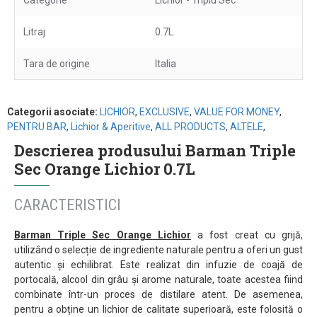
Categorie
Lichior - Triplu Sec
Litraj
0.7L
Tara de origine
Italia
Categorii asociate:
LICHIOR
,
EXCLUSIVE
,
VALUE FOR MONEY
,
PENTRU BAR
,
Lichior & Aperitive
,
ALL PRODUCTS
,
ALTELE
,
Descrierea produsului Barman Triple
Sec Orange Lichior 0.7L
CARACTERISTICI
Barman Triple Sec Orange Lichior
a fost creat cu grijă,
utilizând o selecție de ingrediente naturale pentru a oferi un gust
autentic și echilibrat. Este realizat din infuzie de coajă de
portocală, alcool din grâu și arome naturale, toate acestea fiind
combinate într-un proces de distilare atent. De asemenea,
pentru a obține un lichior de calitate superioară, este folosită o