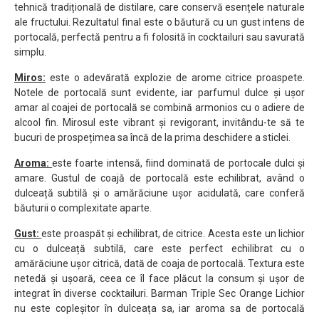
tehnică tradițională de distilare, care conservă esențele naturale
ale fructului. Rezultatul final este o băutură cu un gust intens de
portocală, perfectă pentru a fi folosită în cocktailuri sau savurată
simplu.
Miros:
este o adevărată explozie de arome citrice proaspete.
Notele de portocală sunt evidente, iar parfumul dulce și ușor
amar al coajei de portocală se combină armonios cu o adiere de
alcool fin. Mirosul este vibrant și revigorant, invitându-te să te
bucuri de prospețimea sa încă de la prima deschidere a sticlei.
Aroma:
este foarte intensă, fiind dominată de portocale dulci și
amare. Gustul de coajă de portocală este echilibrat, având o
dulceață subtilă și o amărăciune ușor acidulată, care conferă
băuturii o complexitate aparte.
Gust:
este proaspăt și echilibrat, de citrice. Acesta este un lichior
cu o dulceață subtilă, care este perfect echilibrat cu o
amărăciune ușor citrică, dată de coaja de portocală. Textura este
netedă și ușoară, ceea ce îl face plăcut la consum și ușor de
integrat în diverse cocktailuri. Barman Triple Sec Orange Lichior
nu este copleșitor în dulceața sa, iar aroma sa de portocală