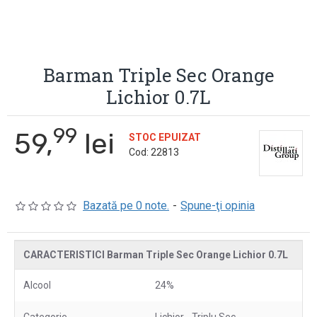
Barman Triple Sec Orange
Lichior 0.7L
99
59,
lei
STOC EPUIZAT
Cod:
22813
Bazată pe 0 note.
-
Spune-ţi opinia
CARACTERISTICI Barman Triple Sec Orange Lichior 0.7L
Alcool
24%