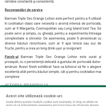
rămâne constantă și consistentă.
Recomandări de servire
Barman Triple Sec Orange Lichior este perfect pentru a fi utilizat
în cocktailuri clasic care necesită o aromă intensă de portocală,
cum ar fi Margarita, Cosmopolitan sau Long Island Iced Tea. Se
poate servi și simplu, cu gheață, pentru a experimenta întreaga
complexitate a citricelor. De asemenea, poate fi amestecat cu
diverse băuturi răcoritoare, cum ar fi apă tonică sau suc de
fructe, pentru a crea un long drink ușor și revigorant.
Finish-ul
Barman Triple Sec Orange Lichior este curat și
proaspăt, cu o persistență delicată a gustului de portocală dulce-
amăruie. Acest finish echilibrat face ca lichiorul să fie o alegere
excelentă atât pentru băuturi simple, cât și pentru cocktailuri mai
complexe.
ISTORIA BRANDULUI
Acest site utilizează cookie-uri.
Distillati Group
este o companie renumită, cu o experiență de
peste două decenii, specializată în producția și distribuția unui
Unele dintre aceste module cookie sunt esențiale, în timp ce altele ne
ajută să vă îmbunătățim experiența prin furnizarea de informații despre
portofoliu vast de produse alcoolice și non-alcoolice. Cu o gamă