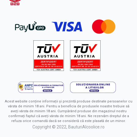
Acest website conține informații și prezintă produse destinate persoanelor cu
vârsta de minim 18 ani. Pentru a beneficia de produsele noastre trebuie să
aveți vârsta de minim 18 ani. Cumpărând produse din magazinul nostru
confirmați faptul că aveți vârsta de minim 18 ani. Ne rezervăm dreptul de a
refuza orice comandă dacă se consideră că este plasată de un minor.
Copyright © 2022, BauturiAlcoolice.ro