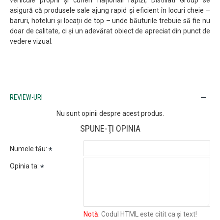
vehicule proprii și curieri naționali rapizi, Distillati Group se
asigură că produsele sale ajung rapid și eficient în locuri cheie –
baruri, hoteluri și locații de top – unde băuturile trebuie să fie nu
doar de calitate, ci și un adevărat obiect de apreciat din punct de
vedere vizual.
REVIEW-URI
Nu sunt opinii despre acest produs.
SPUNE-ŢI OPINIA
Numele tău:
Opinia ta:
Notă:
Codul HTML este citit ca şi text!