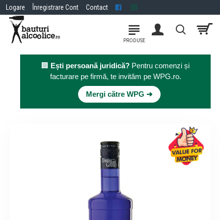
Logare
Înregistrare Cont
Contact
🏢
Ești persoană juridică?
Pentru comenzi și
facturare pe firmă, te invităm pe WPG.ro.
×
Mergi către WPG ➜