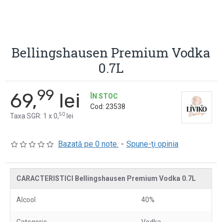
Bellingshausen Premium Vodka
0.7L
99
69,
lei
ÎN STOC
Cod:
23538
50
Taxa SGR: 1 x 0,
lei
Bazată pe 0 note.
-
Spune-ţi opinia
CARACTERISTICI Bellingshausen Premium Vodka 0.7L
Alcool
40%