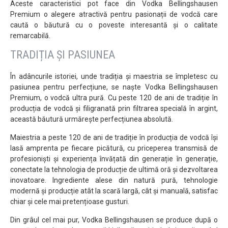
Aceste caracteristici pot face din Vodka Bellingshausen
Premium o alegere atractivă pentru pasionații de vodcă care
caută o băutură cu o poveste interesantă și o calitate
remarcabilă.
TRADIȚIA ȘI PASIUNEA
În adâncurile istoriei, unde tradiția și maestria se împletesc cu
pasiunea pentru perfecțiune, se naște Vodka Bellingshausen
Premium, o vodcă ultra pură. Cu peste 120 de ani de tradiție în
producția de vodcă și filigranată prin filtrarea specială în argint,
această băutură urmărește perfecțiunea absolută.
Maiestria a peste 120 de ani de tradiție în producția de vodcă își
lasă amprenta pe fiecare picătură, cu priceperea transmisă de
profesioniști și experiența învățată din generație în generație,
conectate la tehnologia de producție de ultimă oră și dezvoltarea
inovatoare. Ingrediente alese din natură pură, tehnologie
modernă și producție atât la scară largă, cât și manuală, satisfac
chiar și cele mai pretențioase gusturi.
Din grâul cel mai pur, Vodka Bellingshausen se produce după o