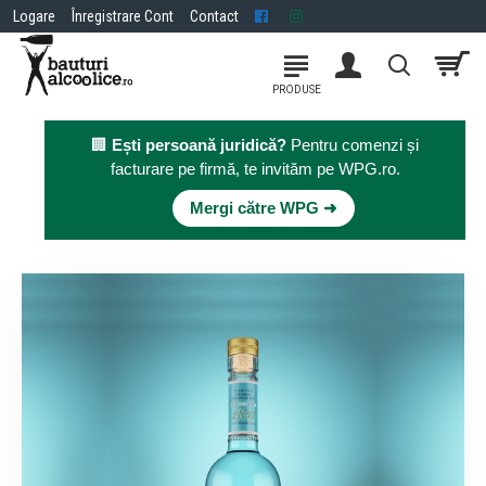
Logare
Înregistrare Cont
Contact
🏢
Ești persoană juridică?
Pentru comenzi și
facturare pe firmă, te invităm pe WPG.ro.
×
Mergi către WPG ➜