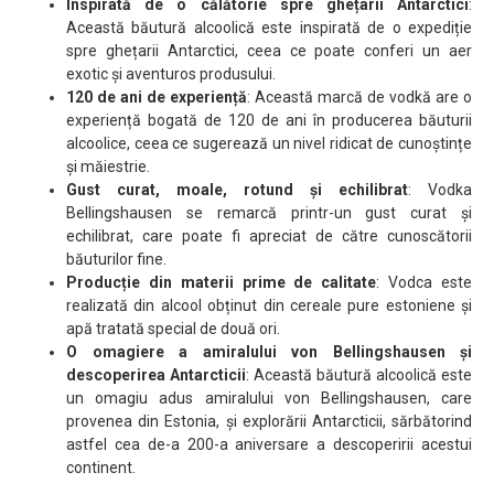
Inspirată de o călătorie spre ghețarii Antarctici
:
Această băutură alcoolică este inspirată de o expediție
spre ghețarii Antarctici, ceea ce poate conferi un aer
exotic și aventuros produsului.
120 de ani de experiență
: Această marcă de vodkă are o
experiență bogată de 120 de ani în producerea băuturii
alcoolice, ceea ce sugerează un nivel ridicat de cunoștințe
și măiestrie.
Gust curat, moale, rotund și echilibrat
: Vodka
Bellingshausen se remarcă printr-un gust curat și
echilibrat, care poate fi apreciat de către cunoscătorii
băuturilor fine.
Producție din materii prime de calitate
: Vodca este
realizată din alcool obținut din cereale pure estoniene și
apă tratată special de două ori.
O omagiere a amiralului von Bellingshausen și
descoperirea Antarcticii
: Această băutură alcoolică este
un omagiu adus amiralului von Bellingshausen, care
provenea din Estonia, și explorării Antarcticii, sărbătorind
astfel cea de-a 200-a aniversare a descoperirii acestui
continent.