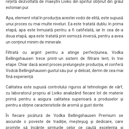
rețetă dezvoltată de maeștrii Liviko din spiritul obținut din grâul
estonian pur.
Apa, element vital în producția acestei vodci de elită, este supusă
unui proces cu mai multe niveluri. Ea este tratată dublu: în prima
etapă, apa este înmuiată pentru a fi catifelată, iar în cea de-a
doua etapă, apa este tratată prin osmoză inversă, pentru a avea
un conținut minim de minerale.
Filtrată cu argint pentru a atinge perfecțiunea, Vodka
Bellingshausen trece printr-un sistem de filtrare lent, în trei
etape. Chiar dacă acest proces prelungește producția, el conferă
Vodcăi Bellingshausen gustul său pur și delicat, demn de cea mai
fină experiență.
Calitatea este supusă controlului riguros al tehnologiei de vârf,
cu laboratorul propriu al Liviko analizând fiecare lot de materie
primă pentru a asigura calitatea superioară a produselor și
pentru a obține caracteristicile de aromă și gust dorite.
În fiecare picătură de Vodka Bellingshausen Premium se
ascunde o poveste de tradiție, meșteșug și dedicare, care
promite să încânte simțurile celor ce caută excelența și