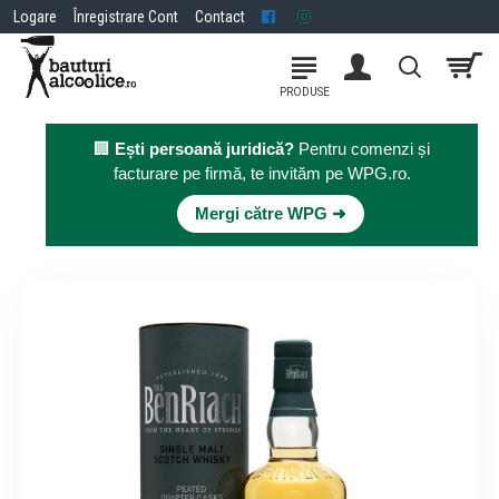
Logare
Înregistrare Cont
Contact
🏢
Ești persoană juridică?
Pentru comenzi și
facturare pe firmă, te invităm pe WPG.ro.
×
Mergi către WPG ➜