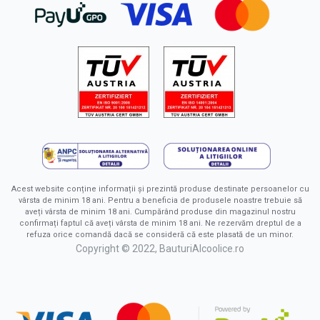
Acest website conține informații și prezintă produse destinate persoanelor cu
vârsta de minim 18 ani. Pentru a beneficia de produsele noastre trebuie să
aveți vârsta de minim 18 ani. Cumpărând produse din magazinul nostru
confirmați faptul că aveți vârsta de minim 18 ani. Ne rezervăm dreptul de a
refuza orice comandă dacă se consideră că este plasată de un minor.
Copyright © 2022, BauturiAlcoolice.ro