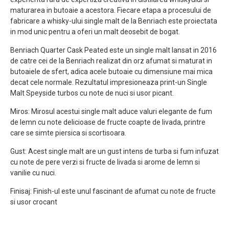
maturarea in butoaie a acestora. Fiecare etapa a procesului de
fabricare a whisky-ului single malt de la Benriach este proiectata
in mod unic pentru a oferi un malt deosebit de bogat.
Benriach Quarter Cask Peated este un single malt lansat in 2016
de catre cei de la Benriach realizat din orz afumat si maturat in
butoaiele de sfert, adica acele butoaie cu dimensiune mai mica
decat cele normale. Rezultatul impresioneaza print-un Single
Malt Speyside turbos cu note de nuci si usor picant.
Miros: Mirosul acestui single malt aduce valuri elegante de fum
de lemn cu note delicioase de fructe coapte de livada, printre
care se simte piersica si scortisoara.
Gust: Acest single malt are un gust intens de turba si fum infuzat
cu note de pere verzi si fructe de livada si arome de lemn si
vanilie cu nuci.
Finisaj: Finish-ul este unul fascinant de afumat cu note de fructe
si usor crocant