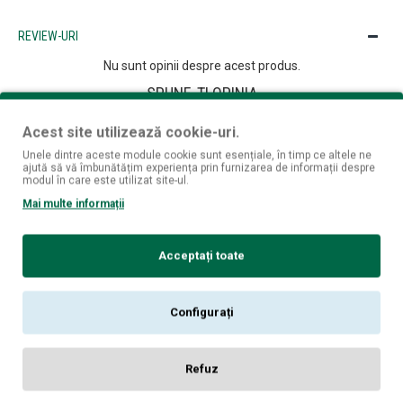
REVIEW-URI
Nu sunt opinii despre acest produs.
SPUNE-ŢI OPINIA
Numele tău:
Acest site utilizează cookie-uri.
Unele dintre aceste module cookie sunt esențiale, în timp ce altele ne
Opinia ta:
ajută să vă îmbunătățim experiența prin furnizarea de informații despre
modul în care este utilizat site-ul.
Mai multe informații
Notă:
Codul HTML este citit ca şi text!
Acceptați toate
Rău
Bun
Nota:
Configurați
CONTINUĂ
Refuz