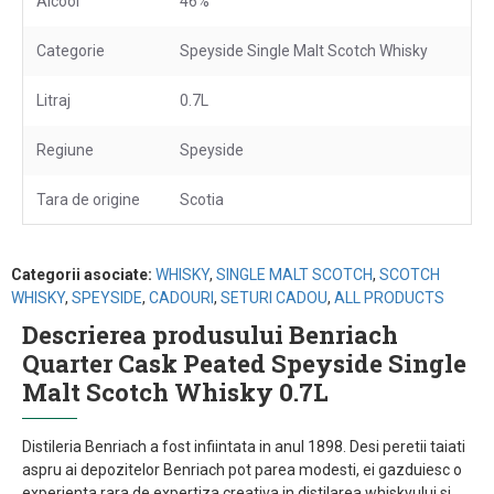
Alcool
46%
Categorie
Speyside Single Malt Scotch Whisky
Litraj
0.7L
Regiune
Speyside
Tara de origine
Scotia
Categorii asociate:
WHISKY
,
SINGLE MALT SCOTCH
,
SCOTCH
WHISKY
,
SPEYSIDE
,
CADOURI
,
SETURI CADOU
,
ALL PRODUCTS
Descrierea produsului Benriach
Quarter Cask Peated Speyside Single
Malt Scotch Whisky 0.7L
Distileria Benriach a fost infiintata in anul 1898. Desi peretii taiati
aspru ai depozitelor Benriach pot parea modesti, ei gazduiesc o
experienta rara de expertiza creativa in distilarea whiskyului si