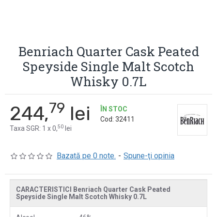
Benriach Quarter Cask Peated
Speyside Single Malt Scotch
Whisky 0.7L
79
244,
lei
ÎN STOC
Cod:
32411
50
Taxa SGR: 1 x 0,
lei
Bazată pe 0 note.
-
Spune-ţi opinia
CARACTERISTICI Benriach Quarter Cask Peated
Speyside Single Malt Scotch Whisky 0.7L