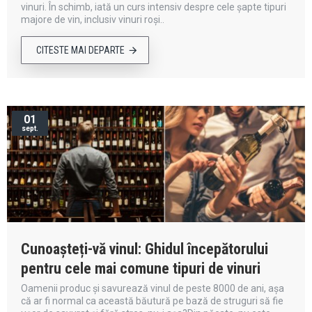
vinuri. În schimb, iată un curs intensiv despre cele șapte tipuri
majore de vin, inclusiv vinuri roși..
CITESTE MAI DEPARTE
01
sept.
Cunoașteți-vă vinul: Ghidul începătorului
pentru cele mai comune tipuri de vinuri
Oamenii produc și savurează vinul de peste 8000 de ani, așa
că ar fi normal ca această băutură pe bază de struguri să fie