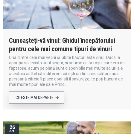
Cunoașteți-vă vinul: Ghidul începătorului
pentru cele mai comune tipuri de vinuri
Una dintre cele mai vechi și iubite băuturi este vinul. Dacă la
apariția sa, exista unul singur, și anume celor roșu, care era de
fapt rose, acum pe piață sunt disponibile mai multe soiuri ale
acestuia astfel că indiferent că ești un fin cunoscător sau o
persoană căreia îi place doar să îl savureze, te poți bucura de
mai multe tipuri ale sale.Princ..
CITESTE MAI DEPARTE
26
oct.