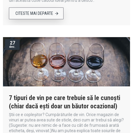
din această cutie cadoul ideal pentru a desco..
CITESTE MAI DEPARTE
27
dec.
7 tipuri de vin pe care trebuie să le cunoști
(chiar dacă ești doar un băutor ocazional)
Știi ce e copleșitor? Cumpărăturile de vin. Orice magazin de
vinuri ar putea avea sute de sticle, deci cum ar trebui să alegi?
(Sugestie: nu are nimic de-a face cu cât de frumoasă arată
eticheta, deși, vinovat.)Nu am putea explica toate soiurile de