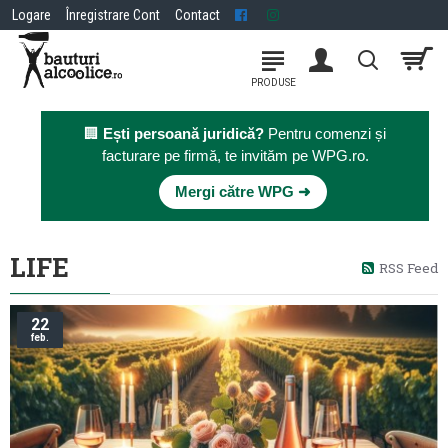
Logare
Înregistrare Cont
Contact
🏢
Ești persoană juridică?
Pentru comenzi și
facturare pe firmă, te invităm pe WPG.ro.
×
Mergi către WPG ➜
LIFE
RSS Feed
22
feb.