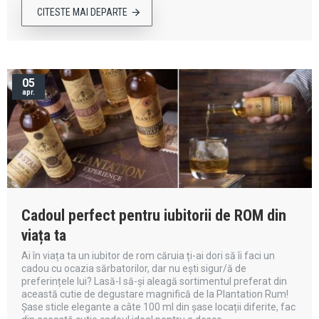
CITESTE MAI DEPARTE
05
apr.
Cadoul perfect pentru iubitorii de ROM din
viața ta
Ai în viața ta un iubitor de rom căruia ți-ai dori să îi faci un
cadou cu ocazia sărbatorilor, dar nu ești sigur/ă de
preferințele lui? Lasă-l să-și aleagă sortimentul preferat din
această cutie de degustare magnifică de la Plantation Rum!
Șase sticle elegante a câte 100 ml din șase locații diferite, fac