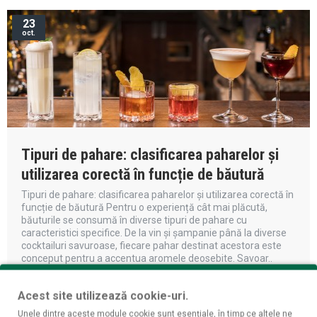
23
oct.
Tipuri de pahare: clasificarea paharelor și
utilizarea corectă în funcție de băutură
Tipuri de pahare: clasificarea paharelor și utilizarea corectă în
funcție de băutură Pentru o experiență cât mai plăcută,
băuturile se consumă în diverse tipuri de pahare cu
caracteristici specifice. De la vin și șampanie până la diverse
cocktailuri savuroase, fiecare pahar destinat acestora este
conceput pentru a accentua aromele deosebite. Savoar..
CITESTE MAI DEPARTE
Acest site utilizează cookie-uri.
Unele dintre aceste module cookie sunt esențiale, în timp ce altele ne