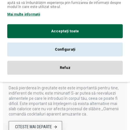
ajută să vă îmbunătățim experiența prin furnizarea de informații despre
modul în care este utilizat site-ul.
Mai multe informații
09
aug.
Acceptați toate
Configurați
Refuz
Băuturi alcoolice cu conținut scăzut de
calorii
Dacă pierderea în greutate este este importantă pentru tine,
indiferent de motiv, este minunat! S-ar putea să reevaluezi
alimentele pe care le introduci în corpul tău, ceea ce poate fi
dificil. Este important să înțelegem că exista alternative mai
slab calorice care nu vor afecta procesul de slăbire.,,Oamenii
comandă cocktailuri aparent amuzante ca..
CITESTE MAI DEPARTE