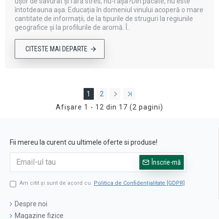
ușor de savurat și fără stres, nu-i așa?Din păcate, nu este
întotdeauna așa. Educația în domeniul vinului acoperă o mare
cantitate de informații, de la tipurile de struguri la regiunile
geografice și la profilurile de aromă. Î..
CITESTE MAI DEPARTE
1
2
Afişare 1 - 12 din 17 (2 pagini)
Fii mereu la curent cu ultimele oferte si produse!
Înscrie-mă
Am citit şi sunt de acord cu
Politica de Confidențialitate [GDPR]
Despre noi
Magazine fizice