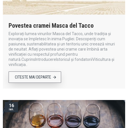
Povestea cramei Masca del Tacco
Explorați lumea vinurilor Masca del Tacco, unde tradiția și
inovația se împletesc în inima Pugliei. Descoperiți cum
pasiunea, sustenabilitatea și un teritoriu unic creează vinuri
de neuitat. Aflați povestea unei crame care îmbină arta
vinificației cu respectul profund pentru
natură.CuprinsIntroducereIstoricul și fondatoriiViticultura și
vinificația..
CITESTE MAI DEPARTE
16
ian.