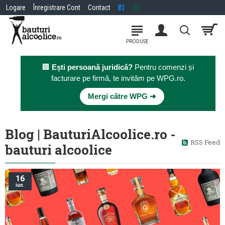
Logare
Înregistrare Cont
Contact
🏢
Ești persoană juridică?
Pentru comenzi și
facturare pe firmă, te invităm pe WPG.ro.
×
Mergi către WPG ➜
Blog | BauturiAlcoolice.ro -
RSS Feed
bauturi alcoolice
16
iun.