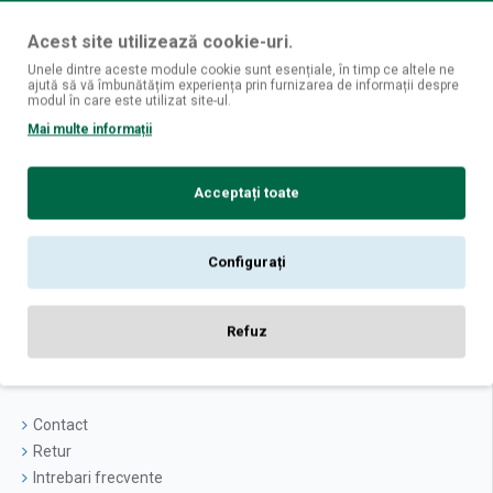
Înscrie-mă
Acest site utilizează cookie-uri.
Unele dintre aceste module cookie sunt esențiale, în timp ce altele ne
Am citit şi sunt de acord cu
Politica de Confidențialitate [GDPR]
ajută să vă îmbunătățim experiența prin furnizarea de informații despre
modul în care este utilizat site-ul.
Despre noi
Mai multe informații
Magazine fizice
Informatii livrare
Acceptați toate
Politica de confidentialitate
Termeni si conditii
Politica cookies
Configurați
Logare
Contul Meu
Refuz
Istoric Comenzi
Newsletter
Contact
Retur
Intrebari frecvente