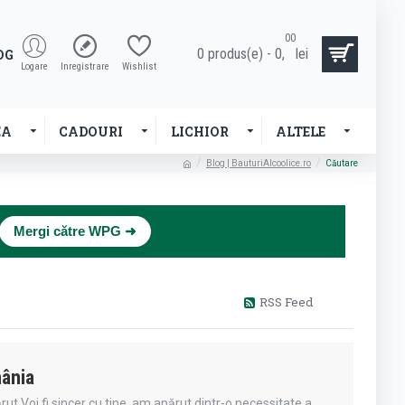
00
0 produs(e) - 0,
lei
OG
Logare
Inregistrare
Wishlist
EA
CADOURI
LICHIOR
ALTELE
Blog | BauturiAlcoolice.ro
Căutare
×
Mergi către WPG ➜
RSS Feed
mânia
ut.Voi fi sincer cu tine, am apărut dintr-o necessitate a