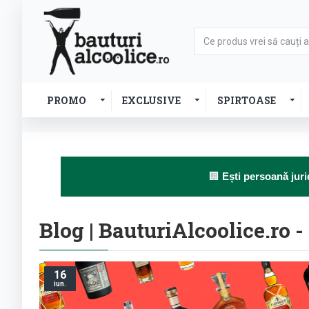
PROMO
EXCLUSIVE
SPIRTOASE
🏢
Ești persoană juri
Blog | BauturiAlcoolice.ro 
16
iun.