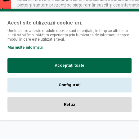
pieței și suntem prezenți pe piața românească și cea internați
băuturilor.Noi cei care ..
Acest site utilizează cookie-uri.
CITESTE MAI DEPARTE
Unele dintre aceste module cookie sunt esențiale, în timp ce altele ne
ajută să vă îmbunătățim experiența prin furnizarea de informații despre
modul în care este utilizat site-ul.
Mai multe informații
Acceptați toate
i
Logare
fizice
Contul Meu
Configurați
livrare
Istoric Comenzi
 confidentialitate
Newsletter
conditii
Refuz
ookies