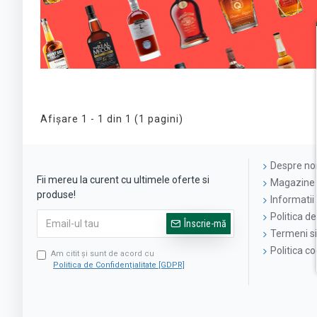
Afişare 1 - 1 din 1 (1 pagini)
Despre no
Fii mereu la curent cu ultimele oferte si
Magazine 
produse!
Informatii 
Politica de
Înscrie-mă
Termeni si 
Politica c
Am citit şi sunt de acord cu
Politica de Confidențialitate [GDPR]