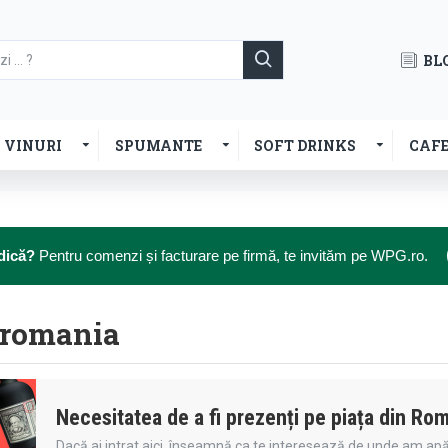
BL
VINURI
SPUMANTE
SOFT DRINKS
CAF
dică?
Pentru comenzi și facturare pe firmă, te invităm pe WPG.ro.
- romania
Necesitatea de a fi prezenți pe piața din Ro
Dacă ai intrat aici, înseamnă ca te interesează de unde am apăr