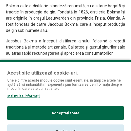
Bokma este o distilerie olandeză renumită, cu o istorie bogată și
tradiție în producția de gin. Fondată în 1826, distileria Bokma își
are originile în orașul Leeuwarden din provincia Frizia, Olanda. A
fost fondată de către Jacobus Bokma, care a început producția
de gin sub numele său.
Jacobus Bokma a început distilarea ginului folosind o rețetă
tradițională și metode artizanale. Calitatea și gustul ginurilor sale
au atras rapid recunoașterea și aprecierea consumatorilor.
În anii 1800, Bokma a câștigat popularitate în rândul marinărimii
olandeze, devenind un gin preferat pe vasele maritime. Acest
Acest site utilizează cookie-uri.
lucru i-a adus o reputație solidă și a contribuit la extinderea
Unele dintre aceste module cookie sunt esențiale, în timp ce altele ne
afacerii.
ajută să vă îmbunătățim experiența prin furnizarea de informații despre
modul în care este utilizat site-ul.
Cu trecerea timpului, Bokma a continuat să își consolideze
Mai multe informații
poziția ca un producător de gin de încredere și de calitate. Au
rămas fideli metodelor tradiționale de distilare și au pus un
accent deosebit pe selecția atentă a botanicelor pentru a obține
Acceptați toate
arome și gusturi superioare.
Bokma a devenit una dintre cele mai cunoscute și apreciate