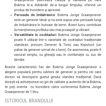
Graanjenever păstrează tradiția și calitatea pe care
Bokma le-a dobândit de-a lungul timpului, oferind un
produs de încredere și apreciat.
Perioada de îmbătrânire
: Bokma Jonge Graanjenever
este un genever tânăr și nu este supus unei perioade lungi
de îmbătrânire în butoaie de lemn. Acest lucru contribuie
la menținerea profilului său mai proaspăt și vibrant.
Versatilitate în cocktailuri
: Bokma Jonge Graanjenever
poate fi utilizat într-o varietate de cocktailuri tradiționale
olandeze, precum Genever & Tonic sau Kopstoot (un
pahar de genever urmat de o bere). De asemenea, poate fi
savurat simplu, cu gheață sau în combinație cu suc de
lămâie.
Aceste caracteristici fac din Bokma Jonge Graanjenever o
alegere populară pentru iubitorii de genever și pentru cei care
doresc să descopere gustul ginului olandez tradițional. Dacă
dorești să achiziționezi un gin de calitate și autentic de la Bokma,
te poți orienta cu încredere către sortimentul Bokma Jonge
Graanjenever de 1 litru.
ISTORICUL BRANDULUI