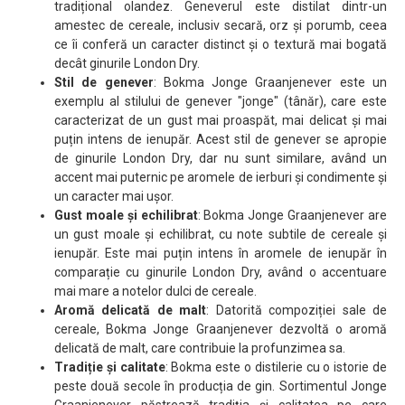
tradițional olandez. Geneverul este distilat dintr-un
amestec de cereale, inclusiv secară, orz și porumb, ceea
ce îi conferă un caracter distinct și o textură mai bogată
decât ginurile London Dry.
Stil de genever
: Bokma Jonge Graanjenever este un
exemplu al stilului de genever "jonge" (tânăr), care este
caracterizat de un gust mai proaspăt, mai delicat și mai
puțin intens de ienupăr. Acest stil de genever se apropie
de ginurile London Dry, dar nu sunt similare, având un
accent mai puternic pe aromele de ierburi și condimente și
un caracter mai ușor.
Gust moale și echilibrat
: Bokma Jonge Graanjenever are
un gust moale și echilibrat, cu note subtile de cereale și
ienupăr. Este mai puțin intens în aromele de ienupăr în
comparație cu ginurile London Dry, având o accentuare
mai mare a notelor dulci de cereale.
Aromă delicată de malt
: Datorită compoziției sale de
cereale, Bokma Jonge Graanjenever dezvoltă o aromă
delicată de malt, care contribuie la profunzimea sa.
Tradiție și calitate
: Bokma este o distilerie cu o istorie de
peste două secole în producția de gin. Sortimentul Jonge