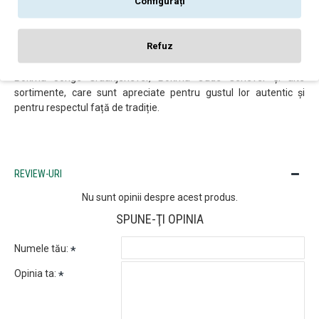
Configurați
mărci de gin din Olanda și a obținut numeroase premii și distincții
în industria băuturilor alcoolice.
Refuz
Astăzi, Bokma continuă să producă ginuri de calitate superioară,
menținând tradițiile și valorile fondatorului său. Acestea includ
Bokma Jonge Graanjenever, Bokma Oude Genever și alte
sortimente, care sunt apreciate pentru gustul lor autentic și
pentru respectul față de tradiție.
REVIEW-URI
Nu sunt opinii despre acest produs.
SPUNE-ŢI OPINIA
Numele tău:
Opinia ta: