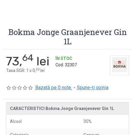
Bokma Jonge Graanjenever Gin
1L
64
73,
lei
ÎN STOC
Cod:
32307
50
Taxa SGR: 1 x 0,
lei
Bazată pe 0 note.
-
Spune-ţi opinia
CARACTERISTICI Bokma Jonge Graanjenever Gin 1L
Alcool
35%