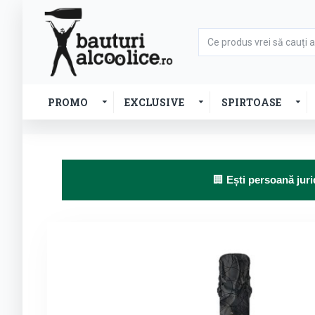
PROMO
EXCLUSIVE
SPIRTOASE
🏢
Ești persoană juri