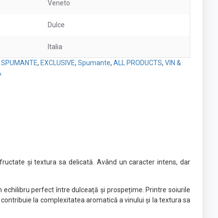
Veneto
Dulce
Italia
I SPUMANTE
,
EXCLUSIVE
,
Spumante
,
ALL PRODUCTS
,
VIN &
A
fructate și textura sa delicată. Având un caracter intens, dar
 echilibru perfect între dulceață și prospețime. Printre soiurile
i contribuie la complexitatea aromatică a vinului și la textura sa