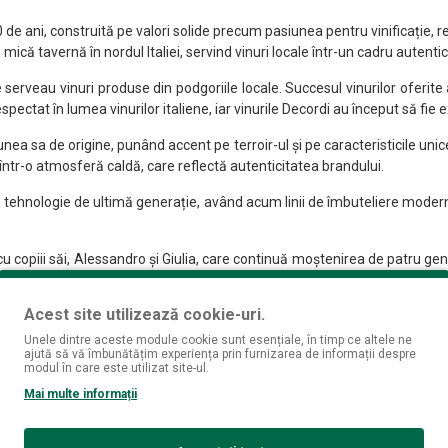
 de ani, construită pe valori solide precum pasiunea pentru vinificație, r
mică tavernă în nordul Italiei, servind vinuri locale într-un cadru autentic 
serveau vinuri produse din podgoriile locale. Succesul vinurilor oferite a
ctat în lumea vinurilor italiene, iar vinurile Decordi au început să fie 
a sa de origine, punând accent pe terroir-ul și pe caracteristicile unice a
într-o atmosferă caldă, care reflectă autenticitatea brandului.
în tehnologie de ultimă generație, având acum linii de îmbuteliere moderne,
piii săi, Alessandro și Giulia, care continuă moștenirea de patru generați
Acest site utilizează cookie-uri.
ce 0.75L
Unele dintre aceste module cookie sunt esențiale, în timp ce altele ne
ajută să vă îmbunătățim experiența prin furnizarea de informații despre
modul în care este utilizat site-ul.
Mai multe informații
pa apartenența regională