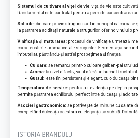
Sistemul de cultivare al viței de vie:
vița de vie este cultiva
Randamentul este controlat pentru a permite concentrarea arom
Solurile:
din care provin strugurii sunt în principal calcaroas
la păstrarea acidității naturale a strugurilor, oferind vinului o
Vinificația și maturarea:
procesul de vinificație urmează me
caracteristicile aromatice ale strugurilor. Fermentația secund
îmbuteliat, păstrându-și astfel prospețimea și finețea.
Culoare:
se remarcă printr-o culoare galben-pai străluci
Aroma:
la nivel olfactiv, vinul oferă un buchet fructat i
Gustul:
este fin, persistent și elegant, cu o dulceață bin
Temperatura de servire:
pentru a-i evidenția pe deplin pro
permite păstrarea echilibrului perfect între dulceață și acidita
Asocieri gastronomice:
se potrivește de minune cu salate de 
completând dulceața acestora cu eleganța sa subtilă. Datorită 
ISTORIA BRANDULUI