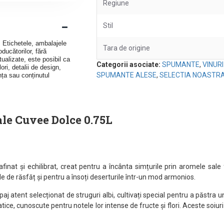
Regiune
Stil
v. Etichetele, ambalajele
Tara de origine
ducătorilor, fără
ualizate, este posibil ca
Categorii asociate:
SPUMANTE
,
VINUR
ori, detalii de design,
SPUMANTE ALESE
,
SELECTIA NOASTR
nța sau conținutul
ale Cuvee Dolce 0.75L
inat și echilibrat, creat pentru a încânta simțurile prin aromele sale 
 de răsfăț și pentru a însoți deserturile într-un mod armonios.
 atent selecționat de struguri albi, cultivați special pentru a păstra un
tice, cunoscute pentru notele lor intense de fructe și flori. Aceste soiur