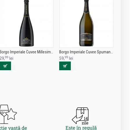
Borgo Imperiale Cuvee Millesimato Brut 0.75L
Borgo Imperiale Cuvee Spumante Millesimato Brut Magnum 1.5L
99
99
29,
lei
59,
lei