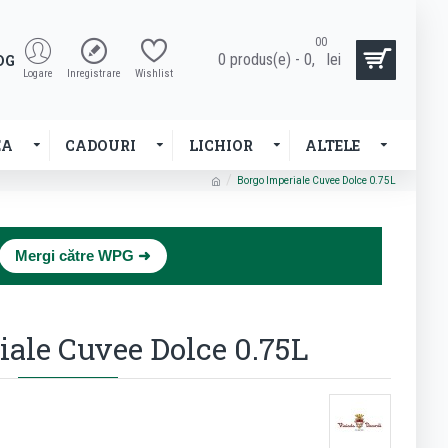
00
0 produs(e) - 0,
lei
OG
Logare
Inregistrare
Wishlist
EA
CADOURI
LICHIOR
ALTELE
Borgo Imperiale Cuvee Dolce 0.75L
×
Mergi către WPG ➜
iale Cuvee Dolce 0.75L