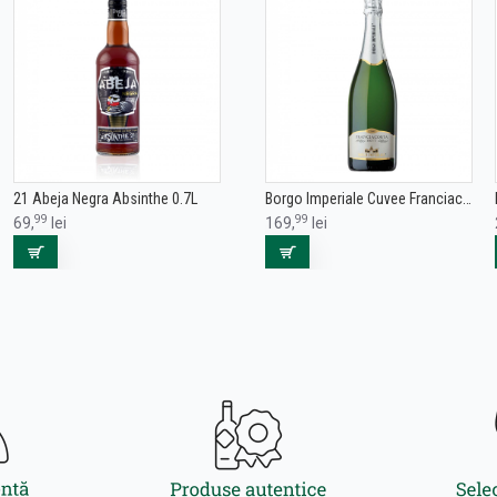
21 Abeja Negra Absinthe 0.7L
Borgo Imperiale Cuvee Franciacorta DOCG Brut 0.75L
99
99
69,
lei
169,
lei