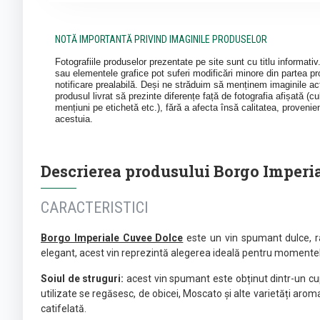
NOTĂ IMPORTANTĂ PRIVIND IMAGINILE PRODUSELOR
Fotografiile produselor prezentate pe site sunt cu titlu informati
sau elementele grafice pot suferi modificări minore din partea pro
notificare prealabilă. Deși ne străduim să menținem imaginile act
produsul livrat să prezinte diferențe față de fotografia afișată (cul
mențiuni pe etichetă etc.), fără a afecta însă calitatea, provenie
acestuia.
Descrierea produsului Borgo Imperi
CARACTERISTICI
Borgo Imperiale Cuvee Dolce
este un vin spumant dulce, raf
elegant, acest vin reprezintă alegerea ideală pentru momentele
Soiul de struguri:
acest vin spumant este obținut dintr-un cupaj
utilizate se regăsesc, de obicei, Moscato și alte varietăți aroma
catifelată.