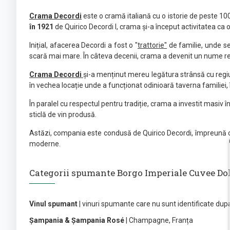
Crama Decordi
este o cramă italiană cu o istorie de peste 100
în 1921
de Quirico Decordi I, crama și-a început activitatea ca o 
Inițial, afacerea Decordi a fost o "
trattorie"
de familie, unde se 
scară mai mare. În câteva decenii, crama a devenit un nume respe
Crama Decordi
și-a menținut mereu legătura strânsă cu regiune
în vechea locație unde a funcționat odinioară taverna familiei, 
În paralel cu respectul pentru tradiție, crama a investit masiv 
sticlă de vin produsă.
Astăzi, compania este condusă de Quirico Decordi, împreună cu co
moderne.
Categorii spumante Borgo Imperiale Cuvee Dol
Vinul spumant
| vinuri spumante care nu sunt identificate du
Șampania & Șampania Rosé
| Champagne, Franța