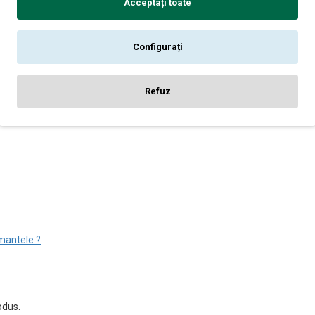
Acceptați toate
Configurați
Refuz
mantele ?
odus.