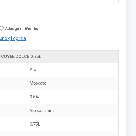
Adaugă in Wishlist
une-ţi opinia
 CUVEE DOLCE 0.75L
Alb
Moscato
9.5%
Vin spumant
0.75L