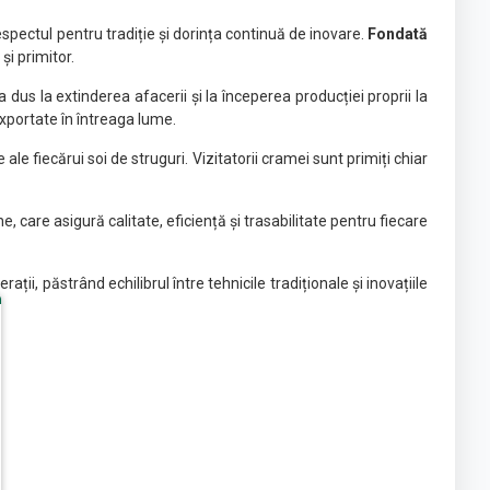
espectul pentru tradiție și dorința continuă de inovare.
Fondată
și primitor.
 dus la extinderea afacerii și la începerea producției proprii la
exportate în întreaga lume.
le fiecărui soi de struguri. Vizitatorii cramei sunt primiți chiar
 care asigură calitate, eficiență și trasabilitate pentru fiecare
i, păstrând echilibrul între tehnicile tradiționale și inovațiile