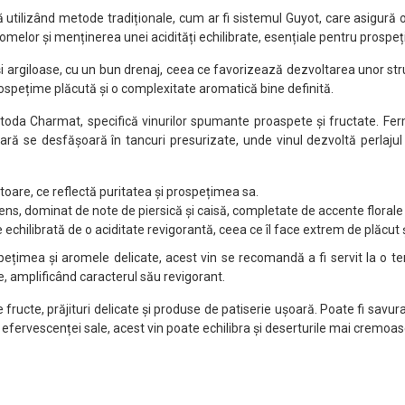
tă utilizând metode tradiționale, cum ar fi sistemul Guyot, care asigură
elor și menținerea unei acidități echilibrate, esențiale pentru prospeț
e și argiloase, cu un bun drenaj, ceea ce favorizează dezvoltarea unor st
 prospețime plăcută și o complexitate aromatică bine definită.
toda Charmat, specifică vinurilor spumante proaspete și fructate. Fer
ară se desfășoară în tancuri presurizate, unde vinul dezvoltă perlajul s
toare, ce reflectă puritatea și prospețimea sa.
ntens, dominat de note de piersică și caisă, completate de accente florale
e echilibrată de o aciditate revigorantă, ceea ce îl face extrem de plăcut 
spețimea și aromele delicate, acest vin se recomandă a fi servit la o
te, amplificând caracterul său revigorant.
fructe, prăjituri delicate și produse de patiserie ușoară. Poate fi savurat
efervescenței sale, acest vin poate echilibra și deserturile mai cremoa