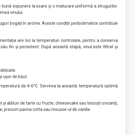
 o bună expunere la soare și o maturare uniformă a strugurilor.
imea vinului.
ruguri bogați în arome. Aceste condiții pedoclimatice contribuie
mentația are loc la temperaturi controlate, pentru a conserva
ău fin și persistent. După această etapă, vinul este filtrat și
 delicate.
și ușor de băut.
 temperatură de 4-6°C. Servirea la această temperatură optimă
 și alături de tarte cu fructe, cheesecake sau biscuiți crocanți,
se, precum panna cotta sau mousse-ul de vanilie.