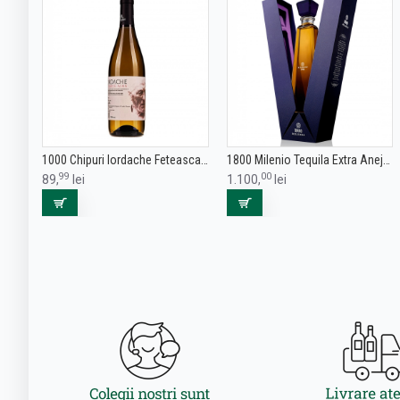
1000 Chipuri Iordache Feteasca Alba - Vin Alb Sec - Romania - 0.75L
1800 Milenio Tequila Extra Anejo 0.7L
99
00
89,
lei
1.100,
lei