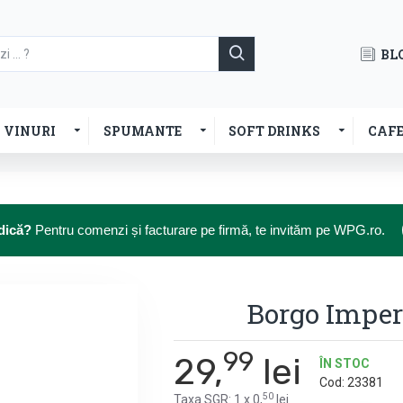
BL
VINURI
SPUMANTE
SOFT DRINKS
CAF
dică?
Pentru comenzi și facturare pe firmă, te invităm pe WPG.ro.
Borgo Imper
99
29,
lei
ÎN STOC
Cod:
23381
50
Taxa SGR: 1 x 0,
lei