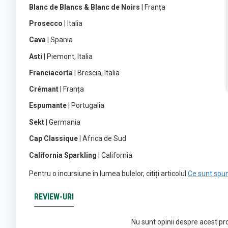
Blanc de Blancs & Blanc de Noirs
| Franța
Prosecco
| Italia
Cava
| Spania
Asti
| Piemont, Italia
Franciacorta
| Brescia, Italia
Crémant
| Franța
Espumante
| Portugalia
Sekt
| Germania
Cap Classique
| Africa de Sud
California Sparkling
| California
Pentru o incursiune în lumea bulelor, citiți articolul
Ce sunt spu
REVIEW-URI
Nu sunt opinii despre acest pr