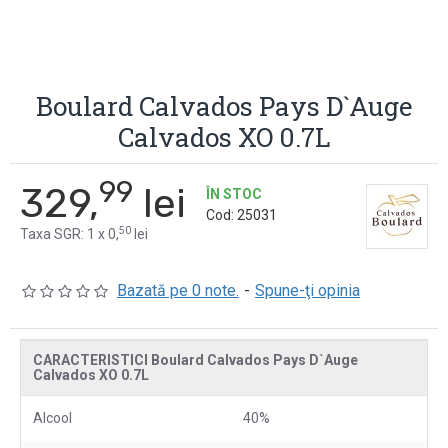
Boulard Calvados Pays D`Auge
Calvados XO 0.7L
99
329,
lei
ÎN STOC
Cod:
25031
50
Taxa SGR: 1 x 0,
lei
Bazată pe 0 note.
-
Spune-ţi opinia
CARACTERISTICI Boulard Calvados Pays D`Auge
Calvados XO 0.7L
Alcool
40%