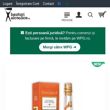
Logare
Înregistrare Cont
Contact
🏢
Ești persoană juridică?
Pentru comenzi și
facturare pe firmă, te invităm pe WPG.ro.
×
Mergi către WPG ➜