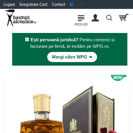
Logare
Înregistrare Cont
Contact
🏢
Ești persoană juridică?
Pentru comenzi și
facturare pe firmă, te invităm pe WPG.ro.
×
Mergi către WPG ➜