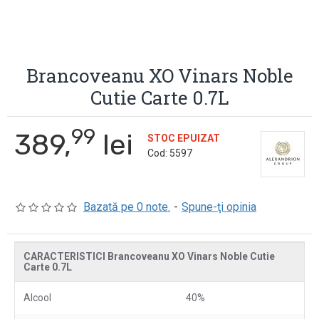
Brancoveanu XO Vinars Noble
Cutie Carte 0.7L
99
389,
lei
STOC EPUIZAT
Cod:
5597
Bazată pe 0 note.
-
Spune-ţi opinia
CARACTERISTICI Brancoveanu XO Vinars Noble Cutie
Carte 0.7L
Alcool
40%