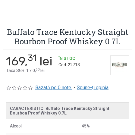
Buffalo Trace Kentucky Straight
Bourbon Proof Whiskey 0.7L
31
169,
lei
ÎN STOC
Cod:
22713
50
Taxa SGR: 1 x 0,
lei
Bazată pe 0 note.
-
Spune-ţi opinia
CARACTERISTICI Buffalo Trace Kentucky Straight
Bourbon Proof Whiskey 0.7L
Alcool
45%