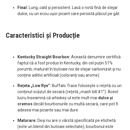
Final:
Lung, cald și persistent. Lasă o notă fină de stejar
dulce, cu un ecou ușor picant care persistă plăcut pe gât.
Caracteristici și Producție
Kentucky Straight Bourbon:
Această denumire certifică
faptul că a fost produs în Kentucky, din cel puțin 51%
porumb, maturat în butoaie noi de stejar carbonizat și nu
conține aditivi artificiali (coloranți sau arome).
Rețeta „Low Rye”:
Buffalo Trace folosește o rețetă cu un
conținut scăzut de secară (rețetă „mash bill #1”). Acest
lucru înseamnă că whiskey-ul este mult mai
dulce și
cremos
decât bourbonurile cu multă secară, care pot fi
adesea mai picante sau mai dure.
Maturare:
Deși nu are o vârstă specificată pe etichetă
(este un blend din butoaie selectate), bourbonul este