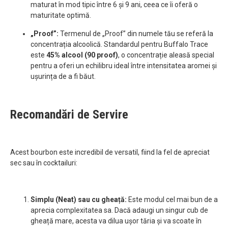
maturat în mod tipic între 6 și 9 ani, ceea ce îi oferă o
maturitate optimă.
„Proof”:
Termenul de „Proof” din numele tău se referă la
concentrația alcoolică. Standardul pentru Buffalo Trace
este
45% alcool (90 proof)
, o concentrație aleasă special
pentru a oferi un echilibru ideal între intensitatea aromei și
ușurința de a fi băut.
Recomandări de Servire
Acest bourbon este incredibil de versatil, fiind la fel de apreciat
sec sau în cocktailuri:
Simplu (Neat) sau cu gheață:
Este modul cel mai bun de a
aprecia complexitatea sa. Dacă adaugi un singur cub de
gheață mare, acesta va dilua ușor tăria și va scoate în