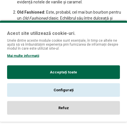
evidență notele de vanilie și caramel.
Old Fashioned:
Este, probabil, cel mai bun bourbon pentru
un
Old Fashioned
clasic. Echilibrul său între dulceață și
condimente este perfect pentru a fi amestecat cu zahăr și
Angostura bitters
.
Acest site utilizează cookie-uri.
Highball:
Pentru o băutură revigorantă, amestecă-l cu apă
Unele dintre aceste module cookie sunt esențiale, în timp ce altele ne
ajută să vă îmbunătățim experiența prin furnizarea de informații despre
minerală carbogazoasă și multă gheață.
modul în care este utilizat site-ul.
Mai multe informații
Specificații pe scurt
Acceptați toate
Producător:
Buffalo Trace Distillery
Configurați
Origine:
Kentucky, SUA
Refuz
Tip:
Kentucky Straight Bourbon Whiskey
Volum:
0.7 L