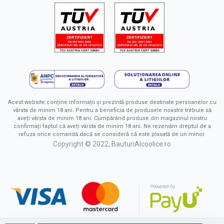
Acest website conține informații și prezintă produse destinate persoanelor cu
vârsta de minim 18 ani. Pentru a beneficia de produsele noastre trebuie să
aveți vârsta de minim 18 ani. Cumpărând produse din magazinul nostru
confirmați faptul că aveți vârsta de minim 18 ani. Ne rezervăm dreptul de a
refuza orice comandă dacă se consideră că este plasată de un minor.
Copyright © 2022, BauturiAlcoolice.ro