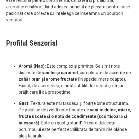
este renumit pentru consistența, calitatea și profilul său
aromatic echilibrat, fiind adesea punctul de plecare pentru orice
pasionat care dorește să înțeleagă ce înseamnă un bourbon
veritabil.
Profilul Senzorial
Aromă (Nas):
Este complex și primitor. Se simt note
distincte de
vanilie și caramel
, completate de accente de
zahăr brun și arome fructate
(în special mere coapte).
Există, de asemenea, o notă subtilă de mentă și stejar
prăjit care îi dă prospețime.
Gust:
Textura este mătăsoasă și foarte bine structurată.
Pe palat se dezvoltă note bogate de
vanilie dulce, miere,
fructe uscate și o notă de condimente (scortișoară și
nucșoară)
. Este un gust „rotund”, în care dulceața
porumbului este perfect echilibrată de taninurile blânde
ale stejarului.