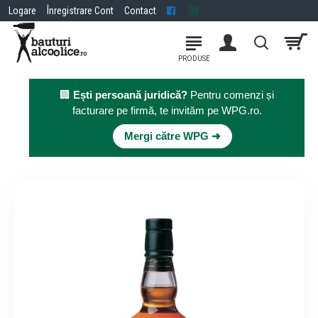
Logare
Înregistrare Cont
Contact
🏢
Ești persoană juridică?
Pentru comenzi și
facturare pe firmă, te invităm pe WPG.ro.
×
Mergi către WPG ➜