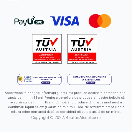
Acest website conține informații și prezintă produse destinate persoanelor cu
vârsta de minim 18 ani. Pentru a beneficia de produsele noastre trebuie să
aveți vârsta de minim 18 ani. Cumpărând produse din magazinul nostru
confirmați faptul că aveți vârsta de minim 18 ani. Ne rezervăm dreptul de a
refuza orice comandă dacă se consideră că este plasată de un minor.
Copyright © 2022, BauturiAlcoolice.ro