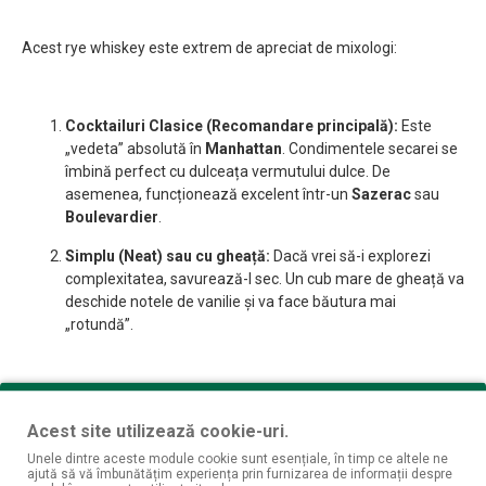
Acest rye whiskey este extrem de apreciat de mixologi:
Cocktailuri Clasice (Recomandare principală):
Este
„vedeta” absolută în
Manhattan
. Condimentele secarei se
îmbină perfect cu dulceața vermutului dulce. De
asemenea, funcționează excelent într-un
Sazerac
sau
Boulevardier
.
Simplu (Neat) sau cu gheață:
Dacă vrei să-i explorezi
complexitatea, savurează-l sec. Un cub mare de gheață va
deschide notele de vanilie și va face băutura mai
„rotundă”.
Specificații pe scurt
Acest site utilizează cookie-uri.
Unele dintre aceste module cookie sunt esențiale, în timp ce altele ne
ajută să vă îmbunătățim experiența prin furnizarea de informații despre