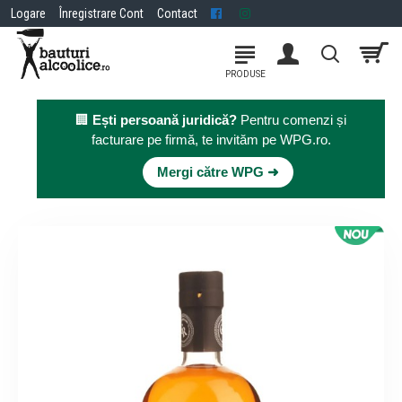
Logare
Înregistrare Cont
Contact
🏢
Ești persoană juridică?
Pentru comenzi și
facturare pe firmă, te invităm pe WPG.ro.
×
Mergi către WPG ➜