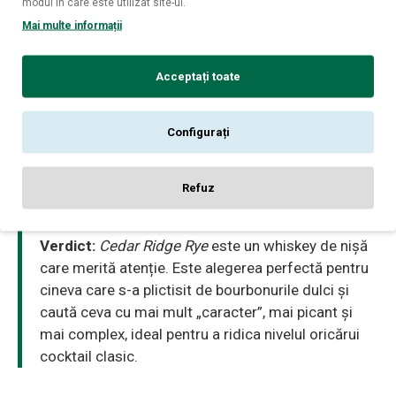
Producător:
Cedar Ridge Distillery
modul în care este utilizat site-ul.
Mai multe informații
Țară de origine:
SUA (Iowa)
Tip:
Rye Whiskey
Acceptați toate
Volum:
0.7 L
Concentrație alcoolică:
43%
Configurați
Refuz
Verdict:
Cedar Ridge Rye
este un whiskey de nișă
care merită atenție. Este alegerea perfectă pentru
cineva care s-a plictisit de bourbonurile dulci și
caută ceva cu mai mult „caracter”, mai picant și
mai complex, ideal pentru a ridica nivelul oricărui
cocktail clasic.