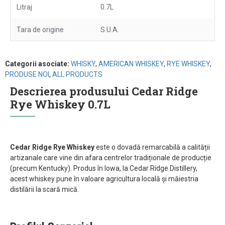
Litraj
0.7L
Tara de origine
S.U.A.
Categorii asociate:
WHISKY
,
AMERICAN WHISKEY
,
RYE WHISKEY
,
PRODUSE NOI
,
ALL PRODUCTS
Descrierea produsului Cedar Ridge
Rye Whiskey 0.7L
Cedar Ridge Rye Whiskey
este o dovadă remarcabilă a calității
artizanale care vine din afara centrelor tradiționale de producție
(precum Kentucky). Produs în Iowa, la Cedar Ridge Distillery,
acest whiskey pune în valoare agricultura locală și măiestria
distilării la scară mică.