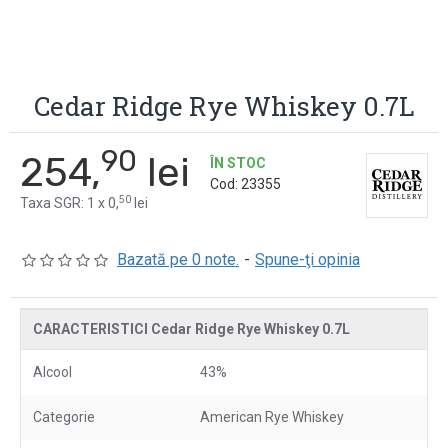
Cedar Ridge Rye Whiskey 0.7L
90
254,
lei
ÎN STOC
Cod:
23355
50
Taxa SGR: 1 x 0,
lei
Bazată pe 0 note.
-
Spune-ţi opinia
CARACTERISTICI Cedar Ridge Rye Whiskey 0.7L
Alcool
43%
Categorie
American Rye Whiskey