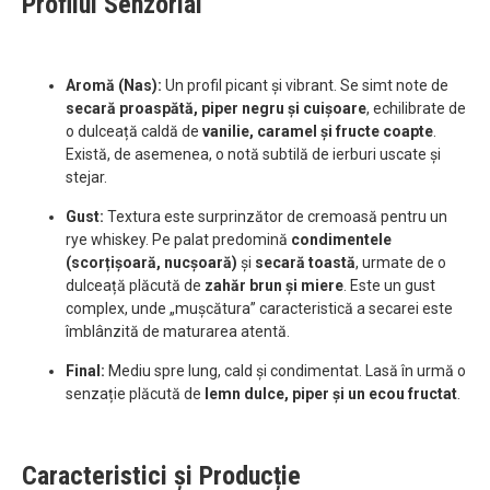
Profilul Senzorial
Aromă (Nas):
Un profil picant și vibrant. Se simt note de
secară proaspătă, piper negru și cuișoare
, echilibrate de
o dulceață caldă de
vanilie, caramel și fructe coapte
.
Există, de asemenea, o notă subtilă de ierburi uscate și
stejar.
Gust:
Textura este surprinzător de cremoasă pentru un
rye whiskey. Pe palat predomină
condimentele
(scorțișoară, nucșoară)
și
secară toastă
, urmate de o
dulceață plăcută de
zahăr brun și miere
. Este un gust
complex, unde „mușcătura” caracteristică a secarei este
îmblânzită de maturarea atentă.
Final:
Mediu spre lung, cald și condimentat. Lasă în urmă o
senzație plăcută de
lemn dulce, piper și un ecou fructat
.
Caracteristici și Producție