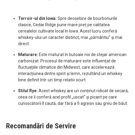
Terroir-ul din Iowa:
Spre deosebire de bourbonurile
clasice, Cedar Ridge pune mare preț pe calitatea
cerealelor cultivate local în Iowa. Acest lucru conferă
whiskey-ului un caracter distinct, mai „pământiu” și mai
direct.
Maturare:
Este maturat în butoaie noi de stejar american
carbonizat. Procesul de maturare este influențat de
fluctuațiile climatice din Midwest, care accelerează
interacțiunea dintre spirit și lemn, rezultând un whiskey
bine definit într-un timp relativ scurt.
Stilul Rye:
Acest whiskey are un conținut ridicat de secară,
ceea ce îi conferă acel profil „uscat” și picant pe care
cunoscătorii îl caută, dar fără a fi agresiv sau greu de băut.
Recomandări de Servire