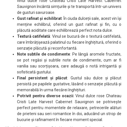
vinul dulce rose Chateau Cristi Late Harvest Cabernet
Sauvignon încântă simțurile și te transportă într-un univers
de gusturi savuroase.
Gust rafinat și echilibrat
: În ciuda dulceții sale, acest vin își
menține echilibrul, oferind un gust rafinat și fin, cu o
plăcută aciditate care echilibrează perfect nota dulce.
Textură catifelată
: Vinul se bucură de o textură catifelată,
care îmbrățișează palatinul cu fiecare înghițitură, oferind o
senzație plăcută și reconfortantă.
Note subtile de condimente
: Pe lângă aromele fructate,
se pot regăsi și subtile note de condimente, cum ar fi
vanilia sau scorțișoara, care adaugă o notă intrigantă și
sofisticată gustului.
Final persistent și plăcut
: Gustul său dulce și plăcut
persistă pe papilele gustative, lăsând o senzație plăcută și
memorabilă în urma fiecărei înghițituri.
Potrivit pentru diverse ocazii
: Vinul dulce rose Chateau
Cristi Late Harvest Cabernet Sauvignon se potrivește
perfect pentru momentele de relaxare, petrecerile alături
de prieteni sau seri romantice în doi, aducând un strop de
bucurie și rafinament în fiecare moment special.