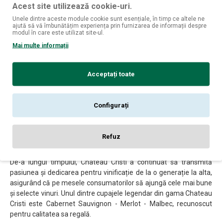
reforme și înlesniri pentru populația implicată în viticultură.
Acest site utilizează cookie-uri.
Unele dintre aceste module cookie sunt esențiale, în timp ce altele ne
Cu proprietăți vaste în regiunea Orhei și Chișinău, Vladimir
ajută să vă îmbunătățim experiența prin furnizarea de informații despre
Cristea a fost o figură importantă în Basarabia, ocupând funcții
modul în care este utilizat site-ul.
administrative și executive, inclusiv cea de primar al municipiului
Mai multe informații
Chișinău în 1917. Pe lângă activitatea politică și socială, Vladimir
Cristea s-a dedicat și prezervării tradiției producției de vinuri de
Acceptați toate
calitate.
Astfel, Chateau Cristi a fost fondat în 1939, reinvocând rețetele
vinicole ale familiei Cristi. Podgoriile sale se află în sudul
Configurați
Moldovei, în celebrul teritoriu Valul lui Traian, cunoscut pentru
strugurii săi renumiți, care oferă buchete selecte și arome de
flori și fructe uscate, precum și un gust excepțional vinurilor
Refuz
produse.
De-a lungul timpului, Chateau Cristi a continuat să transmită
pasiunea și dedicarea pentru vinificație de la o generație la alta,
asigurând că pe mesele consumatorilor să ajungă cele mai bune
și selecte vinuri. Unul dintre cupajele legendar din gama Chateau
Cristi este Cabernet Sauvignon - Merlot - Malbec, recunoscut
pentru calitatea sa regală.