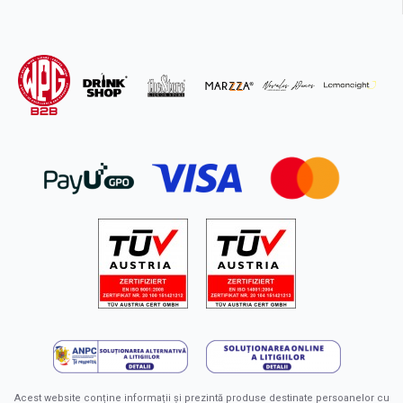
Acest website conține informații și prezintă produse destinate persoanelor cu