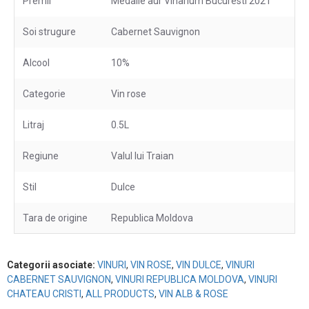
Premii
Medalie aur Vinarium Bucuresti 2021
Soi strugure
Cabernet Sauvignon
Alcool
10%
Categorie
Vin rose
Litraj
0.5L
Regiune
Valul lui Traian
Stil
Dulce
Tara de origine
Republica Moldova
Categorii asociate:
VINURI
,
VIN ROSE
,
VIN DULCE
,
VINURI
CABERNET SAUVIGNON
,
VINURI REPUBLICA MOLDOVA
,
VINURI
CHATEAU CRISTI
,
ALL PRODUCTS
,
VIN ALB & ROSE