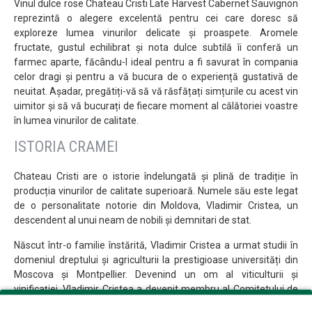
Vinul dulce rose Chateau Cristi Late Harvest Cabernet Sauvignon
reprezintă o alegere excelentă pentru cei care doresc să
exploreze lumea vinurilor delicate și proaspete. Aromele
fructate, gustul echilibrat și nota dulce subtilă îi conferă un
farmec aparte, făcându-l ideal pentru a fi savurat în compania
celor dragi și pentru a vă bucura de o experiență gustativă de
neuitat. Așadar, pregătiți-vă să vă răsfățați simțurile cu acest vin
uimitor și să vă bucurați de fiecare moment al călătoriei voastre
în lumea vinurilor de calitate.
ISTORIA CRAMEI
Chateau Cristi are o istorie îndelungată și plină de tradiție în
producția vinurilor de calitate superioară. Numele său este legat
de o personalitate notorie din Moldova, Vladimir Cristea, un
descendent al unui neam de nobili și demnitari de stat.
Născut într-o familie înstărită, Vladimir Cristea a urmat studii în
domeniul dreptului și agriculturii la prestigioase universități din
Moscova și Montpellier. Devenind un om al viticulturii și
vinificației, Vladimir Cristea a devenit membru al Comitetului de
Viticultură și Vinificație din Județul Orhei în 1910, contribuind la