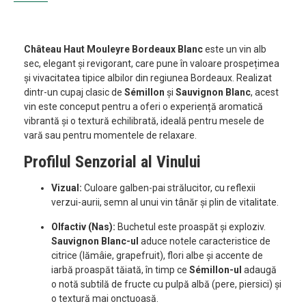
Château Haut Mouleyre Bordeaux Blanc
este un vin alb
sec, elegant și revigorant, care pune în valoare prospețimea
și vivacitatea tipice albilor din regiunea Bordeaux. Realizat
dintr-un cupaj clasic de
Sémillon
și
Sauvignon Blanc
, acest
vin este conceput pentru a oferi o experiență aromatică
vibrantă și o textură echilibrată, ideală pentru mesele de
vară sau pentru momentele de relaxare.
Profilul Senzorial al Vinului
Vizual:
Culoare galben-pai strălucitor, cu reflexii
verzui-aurii, semn al unui vin tânăr și plin de vitalitate.
Olfactiv (Nas):
Buchetul este proaspăt și exploziv.
Sauvignon Blanc-ul
aduce notele caracteristice de
citrice (lămâie, grapefruit), flori albe și accente de
iarbă proaspăt tăiată, în timp ce
Sémillon-ul
adaugă
o notă subtilă de fructe cu pulpă albă (pere, piersici) și
o textură mai onctuoasă.