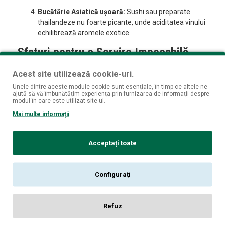
Bucătărie Asiatică ușoară:
Sushi sau preparate
thailandeze nu foarte picante, unde aciditatea vinului
echilibrează aromele exotice.
Sfaturi pentru o Servire Impecabilă
Temperatura de Servire:
Pentru a-i aprecia pe deplin
Acest site utilizează cookie-uri.
prospețimea, trebuie servit bine răcit, la
8°C – 10°C
.
Unele dintre aceste module cookie sunt esențiale, în timp ce altele ne
ajută să vă îmbunătățim experiența prin furnizarea de informații despre
Aerare:
Nu necesită decantare. Poate fi servit imediat
modul în care este utilizat site-ul.
după deschidere.
Mai multe informații
Pahar:
Un pahar de vin alb cu cupă medie (tip lalea)
este perfect pentru a concentra aromele delicate de
Acceptați toate
citrice și flori albe.
Specificații pe scurt:
Configurați
Producător:
Château Haut Mouleyre
Refuz
Apelațiune:
Bordeaux AOC, Franța
Tip Vin:
Alb, Sec