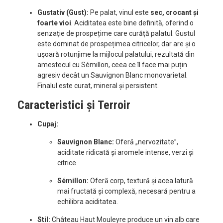
Gustativ (Gust):
Pe palat, vinul este
sec, crocant și
foarte vioi
. Aciditatea este bine definită, oferind o
senzație de prospețime care curăță palatul. Gustul
este dominat de prospețimea citricelor, dar are și o
ușoară rotunjime la mijlocul palatului, rezultată din
amestecul cu Sémillon, ceea ce îl face mai puțin
agresiv decât un Sauvignon Blanc monovarietal.
Finalul este curat, mineral și persistent.
Caracteristici și Terroir
Cupaj:
Sauvignon Blanc:
Oferă „nervozitate”,
aciditate ridicată și aromele intense, verzi și
citrice.
Sémillon:
Oferă corp, textură și acea latură
mai fructată și complexă, necesară pentru a
echilibra aciditatea.
Stil:
Château Haut Mouleyre produce un vin alb care