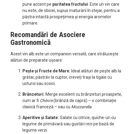
pune accent pe
puritatea fructului
. Este un vin care
nu este, de obicei, supus maturării în stejar, pentru a
păstra intactă prospețimea și energia aromelor
primare.
Recomandări de Asociere
Gastronomică
Acest vin alb este un companion versatil, care strălucește
alături de preparate ușoare:
Pește și Fructe de Mare:
Ideal alături de pește alb la
grătar, păstrăv la cuptor, creveți trași la tigaie cu
usturoi sau scoici.
Brânzeturi:
Merge excelent cu brânzeturi proaspete,
cum ar fi
Chèvre
(brânză de capră) – o combinație
clasică franceză – sau cu
Mozzarella
.
Aperitive și Salate:
Salate cu citrice, quiche-uri cu
legume de primăvară sau gustări reci pe bază de
legume verzi.