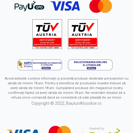
Acest website conține informații și prezintă produse destinate persoanelor cu
vârsta de minim 18 ani. Pentru a beneficia de produsele noastre trebuie să
aveți vârsta de minim 18 ani. Cumpărând produse din magazinul nostru
confirmați faptul că aveți vârsta de minim 18 ani. Ne rezervăm dreptul de a
refuza orice comandă dacă se consideră că este plasată de un minor.
Copyright © 2022, BauturiAlcoolice.ro