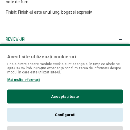
note de fum
Finish: Finish-ul este unul lung, bogat si expresiv
REVIEW-URI
Nu sunt opinii despre acest produs.
Acest site utilizează cookie-uri.
SPUNE-ŢI OPINIA
Unele dintre aceste module cookie sunt esențiale, în timp ce altele ne
ajută să vă îmbunătățim experiența prin furnizarea de informații despre
Numele tău:
modul în care este utilizat site-ul.
Mai multe informații
Opinia ta:
Acceptați toate
Notă:
Codul HTML este citit ca şi text!
Configurați
Rău
Bun
Nota: