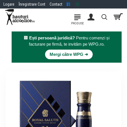
Logare
Înregistrare Cont
Contact
🏢
Ești persoană juridică?
Pentru comenzi și
facturare pe firmă, te invităm pe WPG.ro.
×
Mergi către WPG ➜