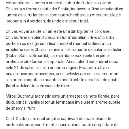
extraordinare. James a crescut alaturi de fratele sau John
Chivas la o ferma izolata din Scotia, iar acestia, fiind constienti ca
lumea din jurul lor era in continua schimbare au mers trei zile pe
jos, pana in Aberdeen, de unde a inceput totul.
Chivas Royal Salute 21 ani este una din bijuteriile coroanei
Chivas, fiind un blend clasic matur, imbuteliat intr-o sticla din
portelan cu design sofisticat, realizat manual si decorat cu
emblema casei Chivas, venind in trei variante de culori ale sticlei
(Rubin, Safir si Smarald) care simbolizeaza cele trei pietre
pretioase ale Coroanei Imperiale. Acest blend este numit dupa
cele 21 de salve trase in onoarea reginei Elisabeta a II-a cu
ocazia incoronarii acesteia, acest whisky are un caracter rotund
si o aroma bogata cu nuante bland fructate echilibrat de gustul
floral si dulceata cremoasa de miere.
Miros: Buchetul aromatic este un amestec de note florale, pere
dulci, citrice, vanilie si tonuri lemnoase invaluite in arome subtile
de sherry si fum
Gust: Gustul este unul bogat si captivant de marmelada de
portocale, pere, condimente, nuci si alune toate completate de