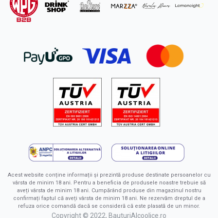
Acest website conține informații și prezintă produse destinate persoanelor cu
vârsta de minim 18 ani. Pentru a beneficia de produsele noastre trebuie să
aveți vârsta de minim 18 ani. Cumpărând produse din magazinul nostru
confirmați faptul că aveți vârsta de minim 18 ani. Ne rezervăm dreptul de a
refuza orice comandă dacă se consideră că este plasată de un minor.
Copyright © 2022, BauturiAlcoolice.ro