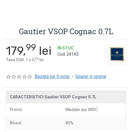
Gautier VSOP Cognac 0.7L
99
179,
lei
ÎN STOC
Cod:
24143
50
Taxa SGR: 1 x 0,
lei
Bazată pe 0 note.
-
Spune-ţi opinia
CARACTERISTICI Gautier VSOP Cognac 0.7L
Premii
Medalie aur IWSC
Alcool
40%