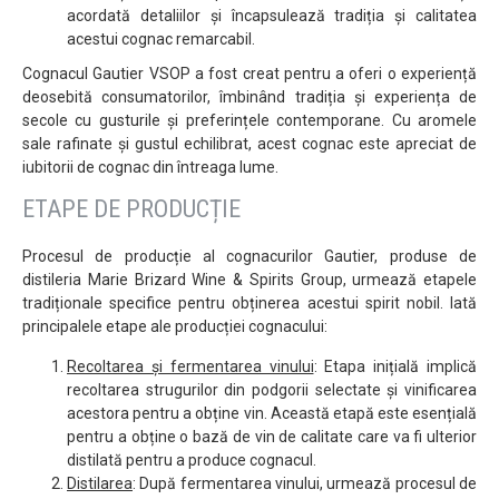
acordată detaliilor și încapsulează tradiția și calitatea
acestui cognac remarcabil.
Cognacul Gautier VSOP a fost creat pentru a oferi o experiență
deosebită consumatorilor, îmbinând tradiția și experiența de
secole cu gusturile și preferințele contemporane. Cu aromele
sale rafinate și gustul echilibrat, acest cognac este apreciat de
iubitorii de cognac din întreaga lume.
ETAPE DE PRODUCȚIE
Procesul de producție al cognacurilor Gautier, produse de
distileria Marie Brizard Wine & Spirits Group, urmează etapele
tradiționale specifice pentru obținerea acestui spirit nobil. Iată
principalele etape ale producției cognacului:
Recoltarea și fermentarea vinului
: Etapa inițială implică
recoltarea strugurilor din podgorii selectate și vinificarea
acestora pentru a obține vin. Această etapă este esențială
pentru a obține o bază de vin de calitate care va fi ulterior
distilată pentru a produce cognacul.
Distilarea
: După fermentarea vinului, urmează procesul de