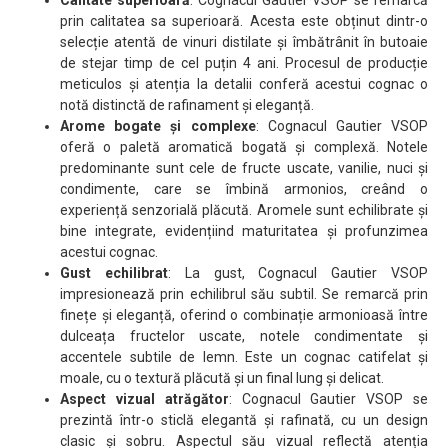
Calitate superioară
: Cognacul Gautier VSOP se remarcă
prin calitatea sa superioară. Acesta este obținut dintr-o
selecție atentă de vinuri distilate și îmbătrânit în butoaie
de stejar timp de cel puțin 4 ani. Procesul de producție
meticulos și atenția la detalii conferă acestui cognac o
notă distinctă de rafinament și eleganță.
Arome bogate și complexe
: Cognacul Gautier VSOP
oferă o paletă aromatică bogată și complexă. Notele
predominante sunt cele de fructe uscate, vanilie, nuci și
condimente, care se îmbină armonios, creând o
experiență senzorială plăcută. Aromele sunt echilibrate și
bine integrate, evidențiind maturitatea și profunzimea
acestui cognac.
Gust echilibrat
: La gust, Cognacul Gautier VSOP
impresionează prin echilibrul său subtil. Se remarcă prin
finețe și eleganță, oferind o combinație armonioasă între
dulceața fructelor uscate, notele condimentate și
accentele subtile de lemn. Este un cognac catifelat și
moale, cu o textură plăcută și un final lung și delicat.
Aspect vizual atrăgător
: Cognacul Gautier VSOP se
prezintă într-o sticlă elegantă și rafinată, cu un design
clasic și sobru. Aspectul său vizual reflectă atenția