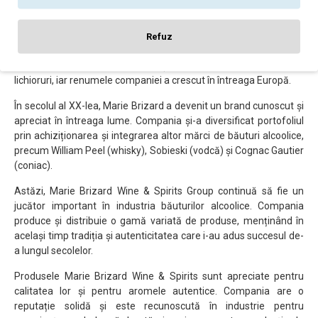
de lichioruri fine.
În anii care au urmat, compania Marie Brizard a continuat să-și
Refuz
extindă activitatea și să-și consolideze poziția pe piața băuturilor
alcoolice. Au fost dezvoltate și lansate noi sortimente de
lichioruri, iar renumele companiei a crescut în întreaga Europă.
În secolul al XX-lea, Marie Brizard a devenit un brand cunoscut și
apreciat în întreaga lume. Compania și-a diversificat portofoliul
prin achiziționarea și integrarea altor mărci de băuturi alcoolice,
precum William Peel (whisky), Sobieski (vodcă) și Cognac Gautier
(coniac).
Astăzi, Marie Brizard Wine & Spirits Group continuă să fie un
jucător important în industria băuturilor alcoolice. Compania
produce și distribuie o gamă variată de produse, menținând în
același timp tradiția și autenticitatea care i-au adus succesul de-
a lungul secolelor.
Produsele Marie Brizard Wine & Spirits sunt apreciate pentru
calitatea lor și pentru aromele autentice. Compania are o
reputație solidă și este recunoscută în industrie pentru