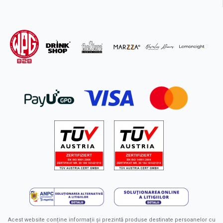
Acest website conține informații și prezintă produse destinate persoanelor cu