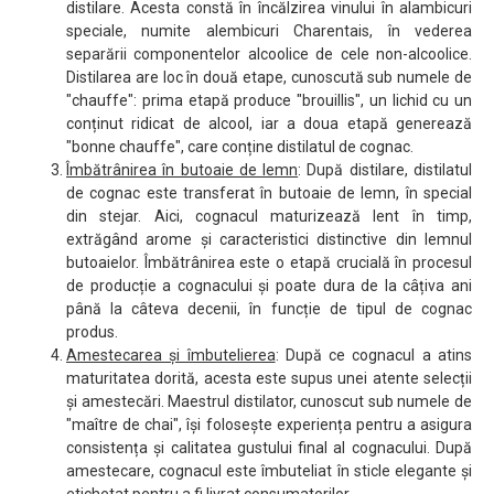
distilare. Acesta constă în încălzirea vinului în alambicuri
speciale, numite alembicuri Charentais, în vederea
separării componentelor alcoolice de cele non-alcoolice.
Distilarea are loc în două etape, cunoscută sub numele de
"chauffe": prima etapă produce "brouillis", un lichid cu un
conținut ridicat de alcool, iar a doua etapă generează
"bonne chauffe", care conține distilatul de cognac.
Îmbătrânirea în butoaie de lemn
: După distilare, distilatul
de cognac este transferat în butoaie de lemn, în special
din stejar. Aici, cognacul maturizează lent în timp,
extrăgând arome și caracteristici distinctive din lemnul
butoaielor. Îmbătrânirea este o etapă crucială în procesul
de producție a cognacului și poate dura de la câțiva ani
până la câteva decenii, în funcție de tipul de cognac
produs.
Amestecarea și îmbutelierea
: După ce cognacul a atins
maturitatea dorită, acesta este supus unei atente selecții
și amestecări. Maestrul distilator, cunoscut sub numele de
"maître de chai", își folosește experiența pentru a asigura
consistența și calitatea gustului final al cognacului. După
amestecare, cognacul este îmbuteliat în sticle elegante și