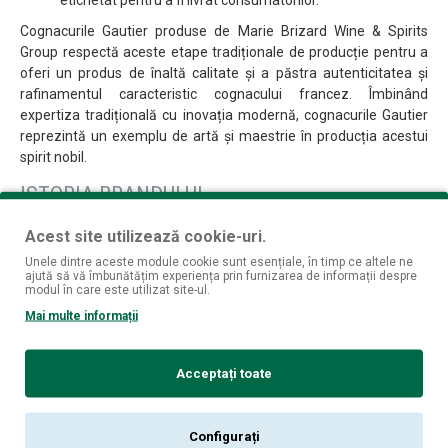
etichetat pentru a fi livrat consumatorilor.
Cognacurile Gautier produse de Marie Brizard Wine & Spirits
Group respectă aceste etape tradiționale de producție pentru a
oferi un produs de înaltă calitate și a păstra autenticitatea și
rafinamentul caracteristic cognacului francez. Îmbinând
expertiza tradițională cu inovația modernă, cognacurile Gautier
reprezintă un exemplu de artă și maestrie în producția acestui
spirit nobil.
ISTORIA BRANDULUI
Acest site utilizează cookie-uri.
Marie Brizard Wine & Spirits este un grup francez specializat în
producția și distribuția de băuturi alcoolice, printre care se
Unele dintre aceste module cookie sunt esențiale, în timp ce altele ne
ajută să vă îmbunătățim experiența prin furnizarea de informații despre
numără lichioruri, băuturi spirtoase și vinuri. Iată o scurtă istorie a
modul în care este utilizat site-ul.
acestei distilerii:
Mai multe informații
Istoria companiei Marie Brizard Wine & Spirits se întinde pe
parcursul a peste 260 de ani, începând din anul 1755. Compania
Acceptați toate
a fost fondată de Marie Brizard, o tânără apothecary din
Bordeaux, Franța. Ea a creat un lichior original folosind rețeta sa
secretă, care a devenit cunoscut sub numele de "Anisette Marie
Configurați
Brizard". Aceasta a fost începutul unei lungi tradiții în producția