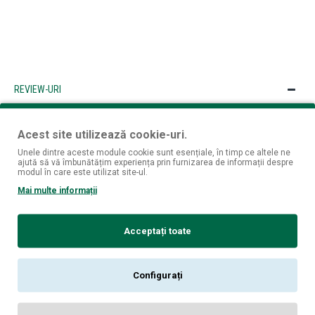
REVIEW-URI
Nu sunt opinii despre acest produs.
SPUNE-ŢI OPINIA
Acest site utilizează cookie-uri.
Unele dintre aceste module cookie sunt esențiale, în timp ce altele ne
ajută să vă îmbunătățim experiența prin furnizarea de informații despre
Numele tău:
modul în care este utilizat site-ul.
Opinia ta:
Mai multe informații
Acceptați toate
Notă:
Codul HTML este citit ca şi text!
Configurați
Rău
Bun
Nota: