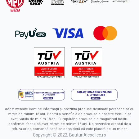
Acest website conține informații și prezintă produse destinate persoanelor cu
vârsta de minim 18 ani. Pentru a beneficia de produsele noastre trebuie să
aveți vârsta de minim 18 ani. Cumpărând produse din magazinul nostru
confirmați faptul că aveți vârsta de minim 18 ani. Ne rezervăm dreptul de a
refuza orice comandă dacă se consideră că este plasată de un minor.
Copyright © 2022, BauturiAlcoolice.ro