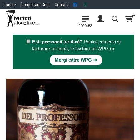
Logare
Înregistrare Cont
Contact
🏢
Ești persoană juridică?
Pentru comenzi și
facturare pe firmă, te invităm pe WPG.ro.
×
Mergi către WPG ➜