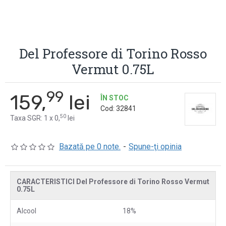
Del Professore di Torino Rosso
Vermut 0.75L
99
159,
lei
ÎN STOC
Cod:
32841
50
Taxa SGR: 1 x 0,
lei
Bazată pe 0 note.
-
Spune-ţi opinia
CARACTERISTICI Del Professore di Torino Rosso Vermut
0.75L
Alcool
18%