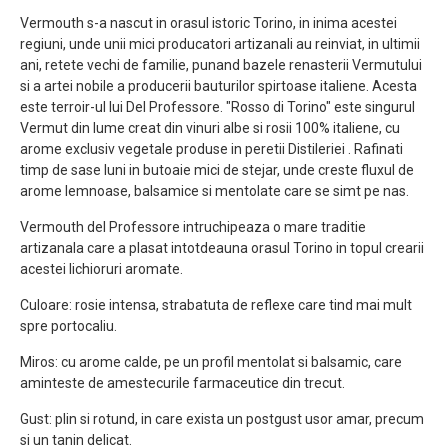
Vermouth s-a nascut in orasul istoric Torino, in inima acestei
regiuni, unde unii mici producatori artizanali au reinviat, in ultimii
ani, retete vechi de familie, punand bazele renasterii Vermutului
si a artei nobile a producerii bauturilor spirtoase italiene. Acesta
este terroir-ul lui Del Professore. "Rosso di Torino" este singurul
Vermut din lume creat din vinuri albe si rosii 100% italiene, cu
arome exclusiv vegetale produse in peretii Distileriei . Rafinati
timp de sase luni in butoaie mici de stejar, unde creste fluxul de
arome lemnoase, balsamice si mentolate care se simt pe nas.
Vermouth del Professore intruchipeaza o mare traditie
artizanala care a plasat intotdeauna orasul Torino in topul crearii
acestei lichioruri aromate.
Culoare: rosie intensa, strabatuta de reflexe care tind mai mult
spre portocaliu.
Miros: cu arome calde, pe un profil mentolat si balsamic, care
aminteste de amestecurile farmaceutice din trecut.
Gust: plin si rotund, in care exista un postgust usor amar, precum
si un tanin delicat.