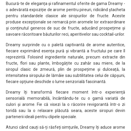
Bucură-te de eleganța și rafinamentul oferite de gama Dreamy -
o adevărată expoziție de arome pentru pireuri, ridicând ștacheta
pentru standardele clasice ale siropurilor de fructe. Aceste
produse excepționale se remarcă prin aromele lor extraordinare
și conținutul generos de suc de fructe, aducând prospețime și
savoare răcoritoare băuturilor reci, aperitivelor sau cocktail-urilor.
Dreamy surprinde cu o paletă captivantă de arome autentice,
fiecare exprimând esența pură și vibrantă a fructului pe care îl
reprezintă. Folosind ingrediente naturale, precum extracte din
fructe, flori sau plante, îmbogățite cu zahăr sau miere, de la
siropul clasic de zmeură, plin de prospețime și dulceață, la
intensitatea siropului de lămâie sau subtilitatea celui de căpșuni,
fiecare opțiune deschide o lume senzorială fascinantă.
Dreamy îți transformă fiecare moment într-o experiență
sensorială memorabilă, încântându-te cu o gamă variată de
culori și arome. Fie că visezi la o răcorire revigorantă într-o zi
toridă sau la o relaxare plăcută seara, aceste siropuri devin
partenerii ideali pentru clipele speciale.
Atunci când cauți să-ți răsfeți simțurile, Dreamy îți aduce arome