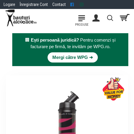
Logare
Înregistrare Cont
Contact
🏢
Ești persoană juridică?
Pentru comenzi și
facturare pe firmă, te invităm pe WPG.ro.
×
Mergi către WPG ➜