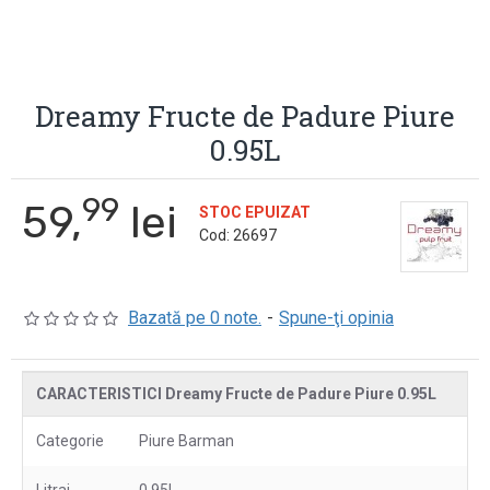
Dreamy Fructe de Padure Piure
0.95L
99
59,
lei
STOC EPUIZAT
Cod:
26697
Bazată pe 0 note.
-
Spune-ţi opinia
CARACTERISTICI Dreamy Fructe de Padure Piure 0.95L
Categorie
Piure Barman