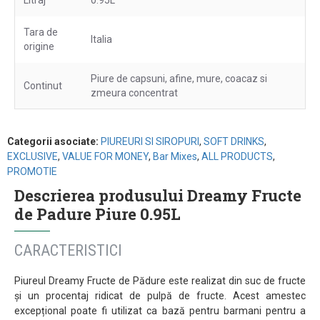
Litraj
0.95L
Tara de
Italia
origine
Piure de capsuni, afine, mure, coacaz si
Continut
zmeura concentrat
Categorii asociate:
PIUREURI SI SIROPURI
,
SOFT DRINKS
,
EXCLUSIVE
,
VALUE FOR MONEY
,
Bar Mixes
,
ALL PRODUCTS
,
PROMOTIE
Descrierea produsului Dreamy Fructe
de Padure Piure 0.95L
CARACTERISTICI
Piureul Dreamy Fructe de Pădure este realizat din suc de fructe
și un procentaj ridicat de pulpă de fructe. Acest amestec
excepțional poate fi utilizat ca bază pentru barmani pentru a