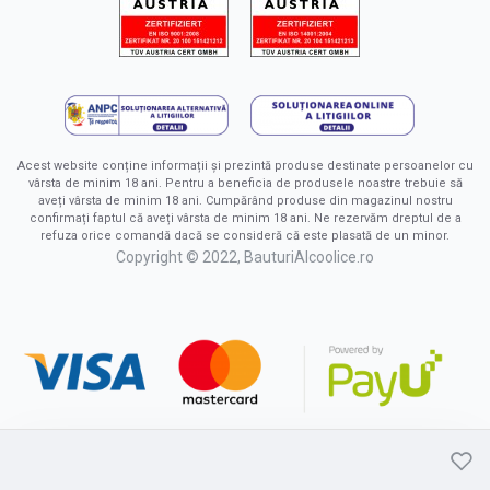
Acest website conține informații și prezintă produse destinate persoanelor cu
vârsta de minim 18 ani. Pentru a beneficia de produsele noastre trebuie să
aveți vârsta de minim 18 ani. Cumpărând produse din magazinul nostru
confirmați faptul că aveți vârsta de minim 18 ani. Ne rezervăm dreptul de a
refuza orice comandă dacă se consideră că este plasată de un minor.
Copyright © 2022, BauturiAlcoolice.ro