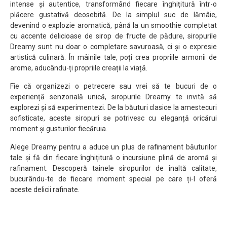
intense și autentice, transformând fiecare înghițitură într-o
plăcere gustativă deosebită. De la simplul suc de lămâie,
devenind o explozie aromatică, până la un smoothie completat
cu accente delicioase de sirop de fructe de pădure, siropurile
Dreamy sunt nu doar o completare savuroasă, ci și o expresie
artistică culinară. În mâinile tale, poți crea propriile armonii de
arome, aducându-ți propriile creații la viață.
Fie că organizezi o petrecere sau vrei să te bucuri de o
experiență senzorială unică, siropurile Dreamy te invită să
explorezi și să experimentezi. De la băuturi clasice la amestecuri
sofisticate, aceste siropuri se potrivesc cu eleganță oricărui
moment și gusturilor fiecăruia.
Alege Dreamy pentru a aduce un plus de rafinament băuturilor
tale și fă din fiecare înghițitură o incursiune plină de aromă și
rafinament. Descoperă tainele siropurilor de înaltă calitate,
bucurându-te de fiecare moment special pe care ți-l oferă
aceste delicii rafinate.