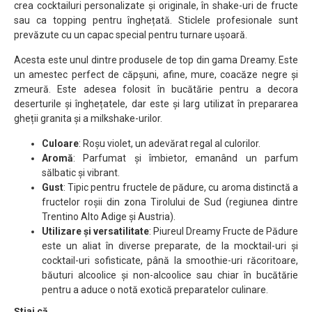
crea cocktailuri personalizate și originale, în shake-uri de fructe
sau ca topping pentru înghețată. Sticlele profesionale sunt
prevăzute cu un capac special pentru turnare ușoară.
Acesta este unul dintre produsele de top din gama Dreamy. Este
un amestec perfect de căpșuni, afine, mure, coacăze negre și
zmeură. Este adesea folosit în bucătărie pentru a decora
deserturile și înghețatele, dar este și larg utilizat în prepararea
gheții granita și a milkshake-urilor.
Culoare
: Roșu violet, un adevărat regal al culorilor.
Aromă
: Parfumat și îmbietor, emanând un parfum
sălbatic și vibrant.
Gust
: Tipic pentru fructele de pădure, cu aroma distinctă a
fructelor roșii din zona Tirolului de Sud (regiunea dintre
Trentino Alto Adige și Austria).
Utilizare și versatilitate
: Piureul Dreamy Fructe de Pădure
este un aliat în diverse preparate, de la mocktail-uri și
cocktail-uri sofisticate, până la smoothie-uri răcoritoare,
băuturi alcoolice și non-alcoolice sau chiar în bucătărie
pentru a aduce o notă exotică preparatelor culinare.
Știai că…