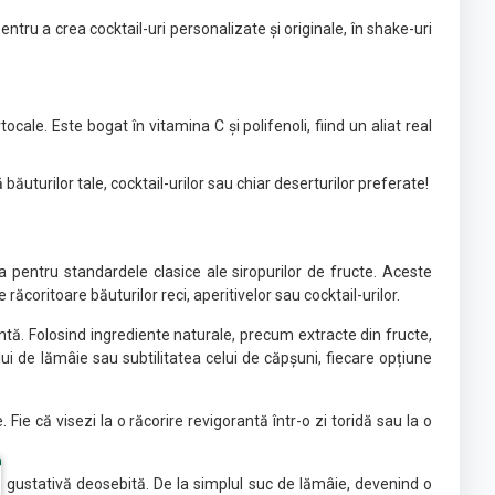
ntru a crea cocktail-uri personalizate și originale, în shake-uri
ale. Este bogat în vitamina C și polifenoli, fiind un aliat real
ăuturilor tale, cocktail-urilor sau chiar deserturilor preferate!
pentru standardele clasice ale siropurilor de fructe. Aceste
oritoare băuturilor reci, aperitivelor sau cocktail-urilor.
tă. Folosind ingrediente naturale, precum extracte din fructe,
lui de lămâie sau subtilitatea celui de căpșuni, fiecare opțiune
 că visezi la o răcorire revigorantă într-o zi toridă sau la o
re gustativă deosebită. De la simplul suc de lămâie, devenind o