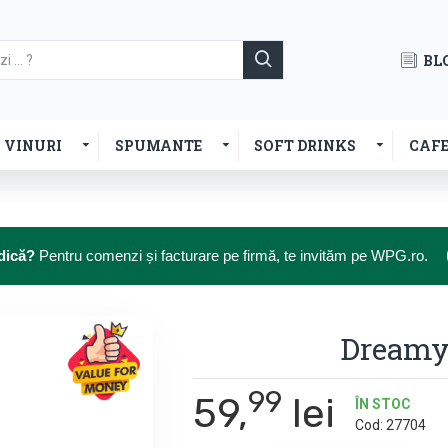
BL
VINURI
SPUMANTE
SOFT DRINKS
CAF
dică?
Pentru comenzi și facturare pe firmă, te invităm pe WPG.ro.
Dreamy 
99
59,
lei
ÎN STOC
Cod:
27704