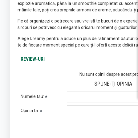
explozie aromatică, până la un smoothie completat cu accente d
mâinile tale, poți crea propriile armonii de arome, aducându-ți pr
Fie că organizezi o petrecere sau vrei să te bucuri de o experie
siropuri se potrivesc cu eleganță oricărui moment și gusturilor 
Alege Dreamy pentru a aduce un plus de rafinament băuturilor ta
te de fiecare moment special pe care ți-l oferă aceste delicii ra
REVIEW-URI
Nu sunt opinii despre acest pr
SPUNE-ŢI OPINIA
Numele tău:
Opinia ta: