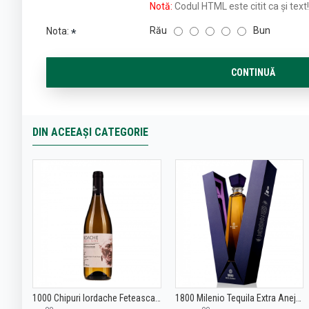
Notă:
Codul HTML este citit ca şi text!
Rău
Bun
Nota:
CONTINUĂ
DIN ACEEAȘI CATEGORIE
1000 Chipuri Iordache Feteasca Alba - Vin Alb Sec - Romania - 0.75L
1800 Milenio Tequila Extra Anejo 0.7L