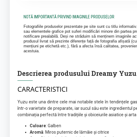
NOTĂ IMPORTANTĂ PRIVIND IMAGINILE PRODUSELOR
Fotografiile produselor prezentate pe site sunt cu titlu informati
sau elementele grafice pot suferi modificări minore din partea pro
notificare prealabilă. Deși ne străduim să menținem imaginile act
produsul livrat să prezinte diferențe față de fotografia afișată (cul
mențiuni pe etichetă etc.), fără a afecta însă calitatea, provenie
acestuia.
Descrierea produsului Dreamy Yuzu 
CARACTERISTICI
Yuzu este una dintre cele mai notabile stele în tendințele ga
într-o varietate de preparate, iar sucul său este ingredientul p
combinația perfectă între tradițiile și obiceiurile asiatice și arta
Culoare
: Galben
Aromă
: Miros puternic de lămâie și citrice