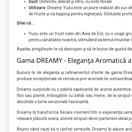
Gust
: Distinctiv, delicat și citric, cu note florale
Utilizare
: Dreamy Yuzu este un piure realizat din suc de 
de fructe și ca topping pentru înghețată. Sticluțele pro
Știai că...
Yuzu este un fruct nativ din Asia de Est, cu o coajă groa
pentru sănătatea noastră, stimulând sistemul imunitar în
Așadar, pregătește-te să descoperi și să te bucuri de gustul dis
Gama DREAMY -
Eleganța Aromatică a 
Bucură-te de eleganța și rafinamentul oferite de gama Dream
produse excepționale se remarcă prin aromele lor extraordinare 
Dreamy surprinde cu o paletă captivantă de arome autentice, f
flori sau plante, îmbogățite cu zahăr sau miere, de la siropul 
deschide o lume senzorială fascinantă.
Dreamy îți transformă fiecare moment într-o experiență sensor
relaxare plăcută seara, aceste siropuri devin partenerii ideali p
Atunci când cauți să-ți răsfeți simțurile, Dreamy îți aduce ar