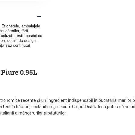
v. Etichetele, ambalajele
ducătorilor, fără
ualizate, este posibil ca
ori, detalii de design,
nța sau conținutul
Piure 0.95L
stronomice recente și un ingredient indispensabil în bucătăria marilor b
erfect în băuturi, cocktail-uri și ceaiuri. Grupul Distillati nu putea să
 italiană a mâncărurilor și băuturilor.