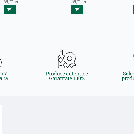
99
99
69,
lei
59,
lei