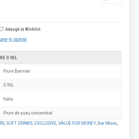
Adaugă in Wishlist
une-ţi opinia
RE 0.95L
Piure Barman
0.95L
Italia
Piure de yuzu concentrat
RI
,
SOFT DRINKS
,
EXCLUSIVE
,
VALUE FOR MONEY
,
Bar Mixes
,