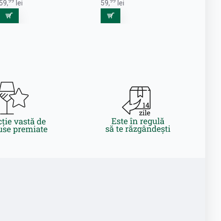
99
99
59,
lei
59,
lei