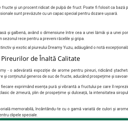
fructe și un procent ridicat de pulpă de fruct. Poate fi folosit ca bază pe
fesionale sunt prevăzute cu un capac special pentru dozare ușoară.
să și galbenă, având o dimensiune între cea a unei lămâi și a unei portoc
 sezonul rece pentru a preveni răcelile și gripa.
tinctiv și exotic al piureului Dreamy Yuzu, adăugând o notă excepțională b
Pireurilor de Înaltă Calitate
y - o adevărată expoziție de arome pentru pireuri, ridicând ștacheta 
și conținutul generos de suc de fructe, aducând prospețime și savoare răc
iecare exprimând esența pură și vibrantă a fructului pe care îl reprezin
clasic de zmeură, plin de prospețime și dulceață, la intensitatea siropu
ială memorabilă, încântându-te cu o gamă variată de culori și arome. Fie
entru clipele speciale.
ome intense și autentice, transformând fiecare înghițitură într-o plăce