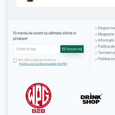
Despre no
Fii mereu la curent cu ultimele oferte si
Magazine 
produse!
Informatii 
Politica de
Înscrie-mă
Termeni si 
Politica c
Am citit şi sunt de acord cu
Politica de Confidențialitate [GDPR]