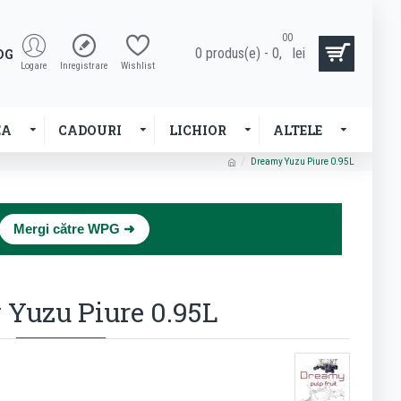
00
0 produs(e) - 0,
lei
OG
Logare
Inregistrare
Wishlist
EA
CADOURI
LICHIOR
ALTELE
Dreamy Yuzu Piure 0.95L
×
Mergi către WPG ➜
Yuzu Piure 0.95L