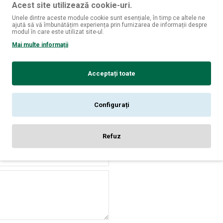
Acest site utilizează cookie-uri.
elicioase de sirop de fructe de pădure, siropurile Dreamy sunt nu doar 
opriile creații la viață.
Unele dintre aceste module cookie sunt esențiale, în timp ce altele ne
ajută să vă îmbunătățim experiența prin furnizarea de informații despre
modul în care este utilizat site-ul.
nță senzorială unică, siropurile Dreamy te invită să explorezi și să exper
fiecăruia.
Mai multe informații
le și fă din fiecare înghițitură o incursiune plină de aromă și rafiname
finate.
Acceptați toate
Configurați
odus.
Refuz