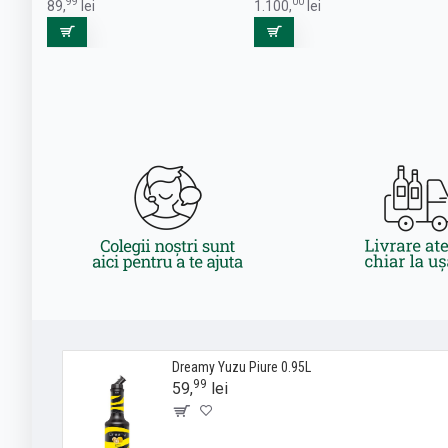
99
00
89,
lei
1.100,
lei
Dreamy Yuzu Piure 0.95L
99
59,
lei