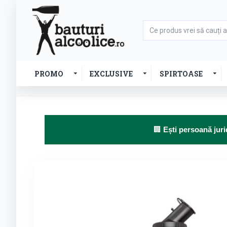
PROMO
EXCLUSIVE
SPIRTOASE
🏢
Ești persoană juri