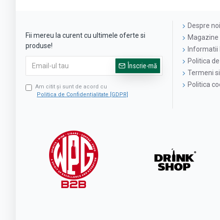
Despre no
Fii mereu la curent cu ultimele oferte si
Magazine 
produse!
Informatii 
Politica de
Înscrie-mă
Termeni si 
Politica c
Am citit şi sunt de acord cu
Politica de Confidențialitate [GDPR]