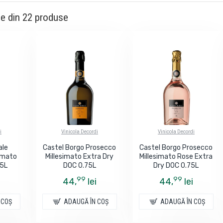
e din 22 produse
i
Vinicola Decordi
Vinicola Decordi
ale
Castel Borgo Prosecco
Castel Borgo Prosecco
simato
Millesimato Extra Dry
Millesimato Rose Extra
75L
DOC 0.75L
Dry DOC 0.75L
99
99
44,
lei
44,
lei
 COŞ
ADAUGĂ ÎN COŞ
ADAUGĂ ÎN COŞ