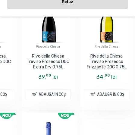
Refuz
sa
Rive della Chiesa
Rive della Chiesa
iesa
Rive della Chiesa
Rive della Chiesa
co DOC
Treviso Prosecco DOC
Treviso Prosecco
Extra Dry 0.75L
Frizzante DOC 0.75L
99
99
39,
lei
34,
lei
 COŞ
ADAUGĂ ÎN COŞ
ADAUGĂ ÎN COŞ