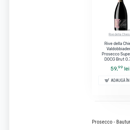
Rive della Chie
Rive della Ch
Valdobbiade
Prosecco Supe
DOCG Brut 0.
99
59,
lei
ADAUGĂ ÎN
Prosecco - Bauturi