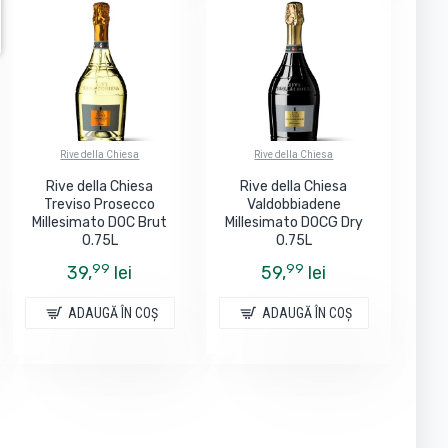
Rive della Chiesa
Rive della Chiesa
Rive della Chiesa
Rive della Chiesa
Treviso Prosecco
Valdobbiadene
Millesimato DOC Brut
Millesimato DOCG Dry
0.75L
0.75L
99
99
39,
lei
59,
lei
ADAUGĂ ÎN COŞ
ADAUGĂ ÎN COŞ