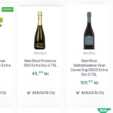
ORGANIC
Nani Rizzi
Nani Rizzi
mas
Nani Rizzi Prosecco
Nani Rizzi
c Extra
DOC Extra Dry 0.75L
Valdobbiadene Gran
Cuvee Ergi DOCG Extra
99
45,
lei
Dry 0.75L
99
109,
lei
 COŞ
ADAUGĂ ÎN COŞ
ADAUGĂ ÎN COŞ