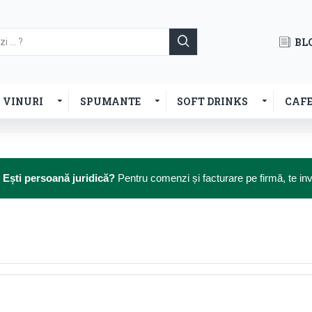
BL
VINURI
SPUMANTE
SOFT DRINKS
CAF

Ești persoană juridică?
Pentru comenzi și facturare pe firmă, te i