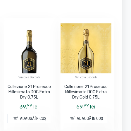
Vinicola Decordi
Vinicola Decordi
Collezione 21 Prosecco
Collezione 21 Prosecco
Millesimato DOC Extra
Millesimato DOC Extra
Dry 0.75L
Dry Gold 0.75L
99
99
39,
lei
69,
lei
ADAUGĂ ÎN COŞ
ADAUGĂ ÎN COŞ