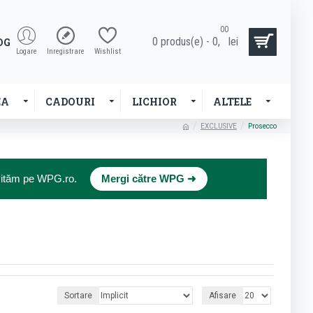
00
0 produs(e) - 0,
lei
OG
Logare
Inregistrare
Wishlist
EA
CADOURI
LICHIOR
ALTELE
EXCLUSIVE
Prosecco
×
nvităm pe WPG.ro.
Mergi către WPG ➜
Sortare
Afisare