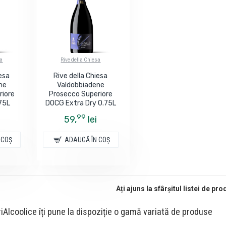
sa
Rive della Chiesa
iesa
Rive della Chiesa
ne
Valdobbiadene
riore
Prosecco Superiore
75L
DOCG Extra Dry 0.75L
99
59,
lei
 COŞ
ADAUGĂ ÎN COŞ
Ați ajuns la sfârșitul listei de pr
Alcoolice îți pune la dispoziție o gamă variată de produse