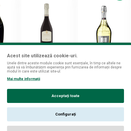
Nani Rizzi
Rive della Chiesa
Acest site utilizează cookie-uri.
Nani Rizzi
Rive della Chiesa Asolo
Unele dintre aceste module cookie sunt esențiale, în timp ce altele ne
ne
Valdobbiadene
Millesimato Superiore
ajută să vă îmbunătățim experiența prin furnizarea de informații despre
riore
Superiore di Cartizze
DOCG Extra Brut 0.75L
modul în care este utilizat site-ul.
tie
DOCG Dry 0.75L
99
Mai multe informații
49,
lei
L
99
199,
lei
i
Acceptați toate
 COŞ
ADAUGĂ ÎN COŞ
ADAUGĂ ÎN COŞ
Configurați