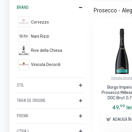
BRAND
Prosecco - Aleg
Corvezzo
Nani Rizzi
Rive della Chiesa
Vinicola Decordi
Vinicola Decord
STIL
Borgo Imperi
Prosecco Mille
DOC Brut 0.
TARA DE ORIGINE
99
49,
lei
PREMII
ADAUGĂ ÎN
LITRAJ