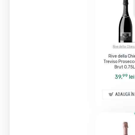
Rive della Chie
Rive della Ch
Treviso Prosec
Brut 0.75L
99
39,
lei
ADAUGĂ ÎN