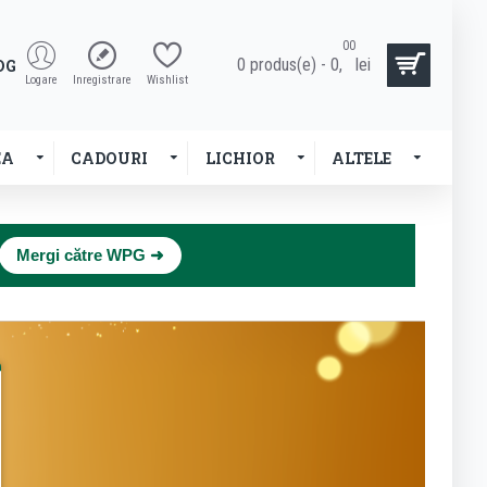
00
0 produs(e) - 0,
lei
OG
Logare
Inregistrare
Wishlist
EA
CADOURI
LICHIOR
ALTELE
×
Mergi către WPG ➜