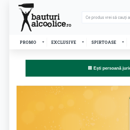
PROMO
EXCLUSIVE
SPIRTOASE
🏢
Ești persoană juri