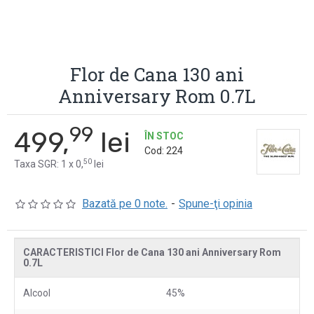
Flor de Cana 130 ani
Anniversary Rom 0.7L
99
499,
lei
ÎN STOC
Cod:
224
50
Taxa SGR: 1 x 0,
lei
Bazată pe 0 note.
-
Spune-ţi opinia
CARACTERISTICI Flor de Cana 130 ani Anniversary Rom
0.7L
Alcool
45%