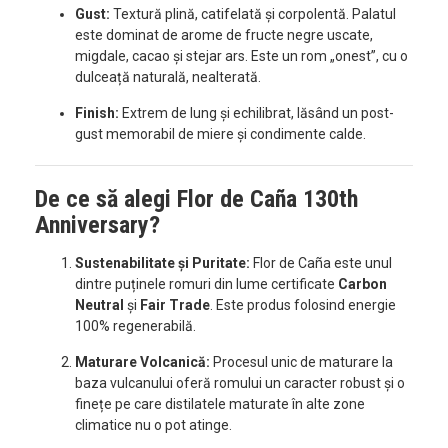
Gust:
Textură plină, catifelată și corpolentă. Palatul
este dominat de arome de fructe negre uscate,
migdale, cacao și stejar ars. Este un rom „onest”, cu o
dulceață naturală, nealterată.
Finish:
Extrem de lung și echilibrat, lăsând un post-
gust memorabil de miere și condimente calde.
De ce să alegi Flor de Caña 130th
Anniversary?
Sustenabilitate și Puritate:
Flor de Caña este unul
dintre puținele romuri din lume certificate
Carbon
Neutral
și
Fair Trade
. Este produs folosind energie
100% regenerabilă.
Maturare Volcanică:
Procesul unic de maturare la
baza vulcanului oferă romului un caracter robust și o
finețe pe care distilatele maturate în alte zone
climatice nu o pot atinge.