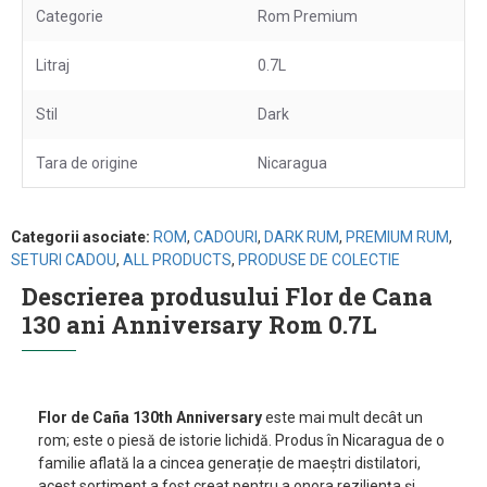
Categorie
Rom Premium
Litraj
0.7L
Stil
Dark
Tara de origine
Nicaragua
Categorii asociate:
ROM
,
CADOURI
,
DARK RUM
,
PREMIUM RUM
,
SETURI CADOU
,
ALL PRODUCTS
,
PRODUSE DE COLECTIE
Descrierea produsului Flor de Cana
130 ani Anniversary Rom 0.7L
Flor de Caña 130th Anniversary
este mai mult decât un
rom; este o piesă de istorie lichidă. Produs în Nicaragua de o
familie aflată la a cincea generație de maeștri distilatori,
acest sortiment a fost creat pentru a onora reziliența și