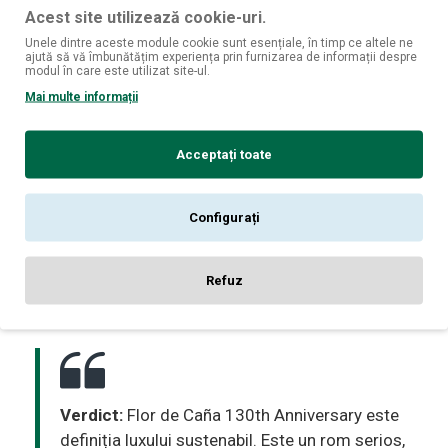
claritatea și vâscozitatea excepțională a acestui rom.
Acest site utilizează cookie-uri.
Unele dintre aceste module cookie sunt esențiale, în timp ce altele ne
ajută să vă îmbunătățim experiența prin furnizarea de informații despre
Specificații:
modul în care este utilizat site-ul.
Mai multe informații
Tip produs:
Ultra-Premium Aged Rum.
Origine:
Nicaragua (San Cristóbal).
Acceptați toate
Maturare:
Slow-Aged (Maturat natural în butoaie de
bourbon).
Configurați
Volum:
700 ml.
Alcool:
45% vol. (o tărie superioară care susține
Refuz
structura aromatică complexă).
Verdict:
Flor de Caña 130th Anniversary este
definiția luxului sustenabil. Este un rom serios,