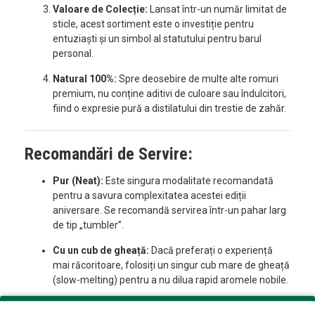
Valoare de Colecție:
Lansat într-un număr limitat de
sticle, acest sortiment este o investiție pentru
entuziaști și un simbol al statutului pentru barul
personal.
Natural 100%:
Spre deosebire de multe alte romuri
premium, nu conține aditivi de culoare sau îndulcitori,
fiind o expresie pură a distilatului din trestie de zahăr.
Recomandări de Servire:
Pur (Neat):
Este singura modalitate recomandată
pentru a savura complexitatea acestei ediții
aniversare. Se recomandă servirea într-un pahar larg
de tip „tumbler”.
Cu un cub de gheață:
Dacă preferați o experiență
mai răcoritoare, folosiți un singur cub mare de gheață
(slow-melting) pentru a nu dilua rapid aromele nobile.
Paharul:
Un pahar de cristal va pune în valoare