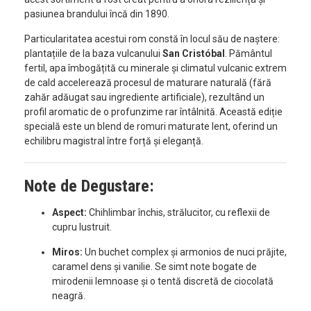
pasiunea brandului încă din 1890.
Particularitatea acestui rom constă în locul său de naștere:
plantațiile de la baza vulcanului
San Cristóbal
. Pământul
fertil, apa îmbogățită cu minerale și climatul vulcanic extrem
de cald accelerează procesul de maturare naturală (fără
zahăr adăugat sau ingrediente artificiale), rezultând un
profil aromatic de o profunzime rar întâlnită. Această ediție
specială este un blend de romuri maturate lent, oferind un
echilibru magistral între forță și eleganță.
Note de Degustare:
Aspect:
Chihlimbar închis, strălucitor, cu reflexii de
cupru lustruit.
Miros:
Un buchet complex și armonios de nuci prăjite,
caramel dens și vanilie. Se simt note bogate de
mirodenii lemnoase și o tentă discretă de ciocolată
neagră.