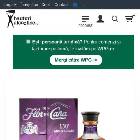
Logare
Înregistrare Cont
Contact
🏢
Ești persoană juridică?
Pentru comenzi și
facturare pe firmă, te invităm pe WPG.ro.
×
Mergi către WPG ➜