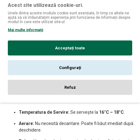
Acest site utilizează cookie-uri.
Mezeluri și Brânzeturi:
Merge excelent alături de platouri
cu prosciutto, salami, măsline și brânzeturi semidure
Unele dintre aceste module cookie sunt esențiale, în timp ce altele ne
ajută să vă îmbunătățim experiența prin furnizarea de informații despre
(Pecorino tânăr).
modul în care este utilizat site-ul.
Cărnuri ușoare:
Pui la cuptor cu ierburi aromatice, burgeri
Mai multe informații
gourmet sau preparate din carne tocată.
Moment de relaxare:
Este un vin ideal pentru aperitiv sau
Acceptați toate
pentru o seară de tip „pizza night” acasă, unde căutăm
ceva savuros și nepretențios.
Configurați
Sfaturi pentru o Servire Impecabilă
Refuz
Temperatura de Servire:
Se servește la
16°C – 18°C
.
Aerare:
Nu necesită decantare. Poate fi băut imediat după
deschidere.