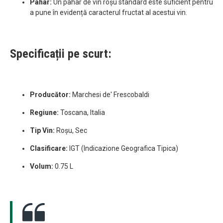
Pahar:
Un pahar de vin roșu standard este suficient pentru
a pune în evidență caracterul fructat al acestui vin.
Specificații pe scurt:
Producător:
Marchesi de' Frescobaldi
Regiune:
Toscana, Italia
Tip Vin:
Roșu, Sec
Clasificare:
IGT (Indicazione Geografica Tipica)
Volum:
0.75 L