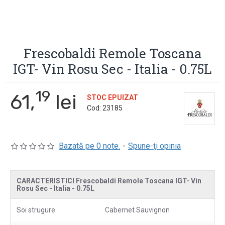
Frescobaldi Remole Toscana
IGT- Vin Rosu Sec - Italia - 0.75L
19
61,
lei
STOC EPUIZAT
Cod:
23185
Bazată pe 0 note.
-
Spune-ţi opinia
CARACTERISTICI Frescobaldi Remole Toscana IGT- Vin
Rosu Sec - Italia - 0.75L
Soi strugure
Cabernet Sauvignon