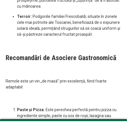
prospețime, puritatea fructului și „ușurința” de a fi asociat
cu mâncarea.
Terroir:
Podgoriile familiei Frescobaldi, situate în zonele
cele mai potrivite ale Toscanei, beneficiază de o expunere
solară ideală, permițând strugurilor să se coacă uniform și
să-și păstreze caracterul fructat proaspăt.
Recomandări de Asociere Gastronomică
Remole este un vin „de masă” prin excelență, fiind foarte
adaptabil:
Paste și Pizza:
Este perechea perfectă pentru pizza cu
ingrediente simple, paste cu sos de roșii, lasagna sau
ravioli cu carne.