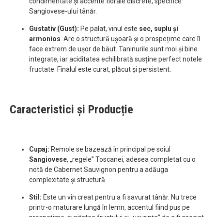
condimentate și accente florale discrete, specifice
Sangiovese-ului tânăr.
Gustativ (Gust):
Pe palat, vinul este
sec, suplu și
armonios
. Are o structură ușoară și o prospețime care îl
face extrem de ușor de băut. Taninurile sunt moi și bine
integrate, iar aciditatea echilibrată susține perfect notele
fructate. Finalul este curat, plăcut și persistent.
Caracteristici și Producție
Cupaj:
Remole se bazează în principal pe soiul
Sangiovese
, „regele” Toscanei, adesea completat cu o
notă de Cabernet Sauvignon pentru a adăuga
complexitate și structură.
Stil:
Este un vin creat pentru a fi savurat tânăr. Nu trece
printr-o maturare lungă în lemn, accentul fiind pus pe