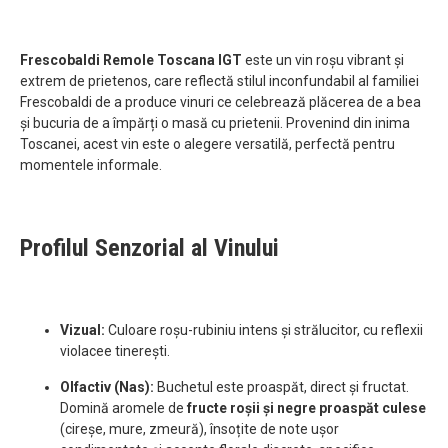
Frescobaldi Remole Toscana IGT
este un vin roșu vibrant și
extrem de prietenos, care reflectă stilul inconfundabil al familiei
Frescobaldi de a produce vinuri ce celebrează plăcerea de a bea
și bucuria de a împărți o masă cu prietenii. Provenind din inima
Toscanei, acest vin este o alegere versatilă, perfectă pentru
momentele informale.
Profilul Senzorial al Vinului
Vizual:
Culoare roșu-rubiniu intens și strălucitor, cu reflexii
violacee tinerești.
Olfactiv (Nas):
Buchetul este proaspăt, direct și fructat.
Domină aromele de
fructe roșii și negre proaspăt culese
(cireșe, mure, zmeură), însoțite de note ușor