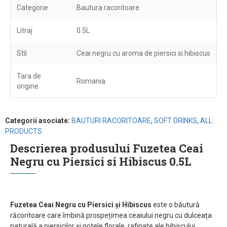
Categorie
Bautura racoritoare
Litraj
0.5L
Stil
Ceai negru cu aroma de piersici si hibiscus
Tara de
Romania
origine
Categorii asociate:
BAUTURI RACORITOARE
,
SOFT DRINKS
,
ALL
PRODUCTS
Descrierea produsului Fuzetea Ceai
Negru cu Piersici si Hibiscus 0.5L
Fuzetea Ceai Negru cu Piersici și Hibiscus
este o băutură
răcoritoare care îmbină prospețimea ceaiului negru cu dulceața
naturală a piersicilor și notele florale, rafinate ale hibiscului.