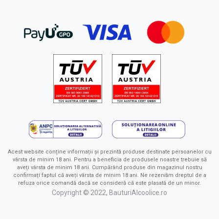
Acest website conține informații și prezintă produse destinate persoanelor cu
vârsta de minim 18 ani. Pentru a beneficia de produsele noastre trebuie să
aveți vârsta de minim 18 ani. Cumpărând produse din magazinul nostru
confirmați faptul că aveți vârsta de minim 18 ani. Ne rezervăm dreptul de a
refuza orice comandă dacă se consideră că este plasată de un minor.
Copyright © 2022, BauturiAlcoolice.ro