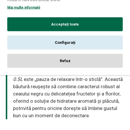
Tip:
Băutură răcoritoare pe bază de extract de ceai negru
Mai multe informații
Arome:
Piersici și Hibiscus
Volum:
0.5 L
Acceptați toate
Profil:
Fructat, floral, revigorant, echilibrat
Configurați
Refuz
Verdict:
Fuzetea Ceai Negru cu Piersici și Hibiscus
0.5L
este „pauza de relaxare într-o sticlă”. Această
băutură reușește să combine caracterul robust al
ceaiului negru cu delicatețea fructelor și a florilor,
oferind o soluție de hidratare aromată și plăcută,
potrivită pentru oricine dorește să îmbine gustul
bun cu un moment de deconectare.