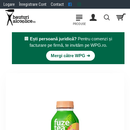
Logare
Înregistrare Cont
Contact
🏢
Ești persoană juridică?
Pentru comenzi și
facturare pe firmă, te invităm pe WPG.ro.
×
Mergi către WPG ➜