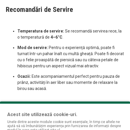
Recomandări de Servire
Temperatura de servire:
Se recomandă servirea rece, la
o temperatură de
4–6°C
.
Mod de servire:
Pentru o experiență optimă, poate fi
turnat într-un pahar înalt cu multă gheață. Poate fi decorat
cu o felie proaspătă de piersică sau cu câteva petale de
hibiscus pentru un aspect vizual mai atractiv.
Ocazii:
Este acompaniamentul perfect pentru pauza de
prânz, activități în aer liber sau momente de relaxare la
birou sau acasă.
Specificații pe scurt
Acest site utilizează cookie-uri.
Unele dintre aceste module cookie sunt esențiale, în timp ce altele ne
ajută să vă îmbunătățim experiența prin furnizarea de informații despre
modul în care este utilizat site-ul.