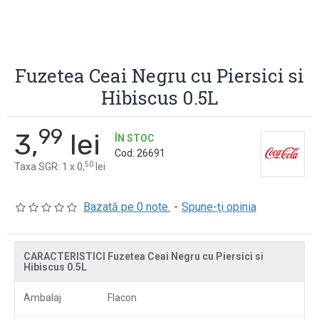
Fuzetea Ceai Negru cu Piersici si
Hibiscus 0.5L
99
3,
lei
ÎN STOC
Cod:
26691
50
Taxa SGR: 1 x 0,
lei
Bazată pe 0 note.
-
Spune-ţi opinia
CARACTERISTICI Fuzetea Ceai Negru cu Piersici si
Hibiscus 0.5L
Ambalaj
Flacon