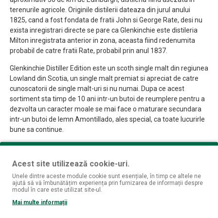
terenurile agricole. Originile distilerii dateaza din jurul anului
1825, cand a fost fondata de fratii John si George Rate, desi nu
exista inregistrari directe se pare ca Glenkinchie este distileria
Milton inregistrata anterior in zona, aceasta fiind redenumita
probabil de catre fratii Rate, probabil prin anul 1837.
Glenkinchie Distiller Edition este un scoth single malt din regiunea
Lowland din Scotia, un single malt premiat si apreciat de catre
cunoscatorii de single malt-uri si nu numai. Dupa ce acest
sortiment sta timp de 10 ani intr-un butoi de reumplere pentru a
dezvolta un caracter moale se mai face o maturare secundara
intr-un butoi de lemn Amontillado, ales special, ca toate lucurirle
bune sa continue.
Miros: Mirosul acestui sortiment se invarte in jurul notelor ferme
si mai uscate de vanilie, struguri cu note mai dulci de malt si lemn
Acest site utilizează cookie-uri.
Gust: Gustul este unul mai uscat cu note de biscuiti, malt si
Unele dintre aceste module cookie sunt esențiale, în timp ce altele ne
ajută să vă îmbunătățim experiența prin furnizarea de informații despre
struguri
modul în care este utilizat site-ul.
Finish: Finish-ul este unul foarte lung, uscat si cu note de stejar
Mai multe informații