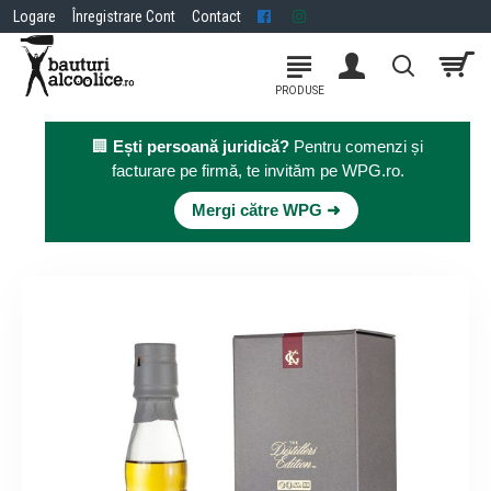
Logare
Înregistrare Cont
Contact
🏢
Ești persoană juridică?
Pentru comenzi și
facturare pe firmă, te invităm pe WPG.ro.
×
Mergi către WPG ➜