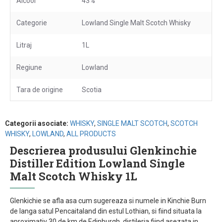
Alcool
43%
Categorie
Lowland Single Malt Scotch Whisky
Litraj
1L
Regiune
Lowland
Tara de origine
Scotia
Categorii asociate:
WHISKY
,
SINGLE MALT SCOTCH
,
SCOTCH
WHISKY
,
LOWLAND
,
ALL PRODUCTS
Descrierea produsului Glenkinchie
Distiller Edition Lowland Single
Malt Scotch Whisky 1L
Glenkichie se afla asa cum sugereaza si numele in Kinchie Burn
de langa satul Pencaitaland din estul Lothian, si fiind situata la
aproximativ 30 de km de Edinburgh, distileria fiind asezata in