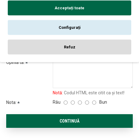
Acceptați toate
REVIEW-URI
Configurați
Nu sunt opinii despre acest produs.
SPUNE-ŢI OPINIA
Refuz
Numele tău:
Opinia ta:
Notă:
Codul HTML este citit ca şi text!
Rău
Bun
Nota:
CONTINUĂ