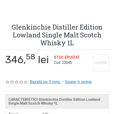
Glenkinchie Distiller Edition
Lowland Single Malt Scotch
Whisky 1L
58
346,
lei
STOC EPUIZAT
Cod:
23045
Bazată pe 0 note.
-
Spune-ţi opinia
CARACTERISTICI Glenkinchie Distiller Edition Lowland
Single Malt Scotch Whisky 1L