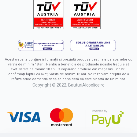
Acest website conține informații și prezintă produse destinate persoanelor cu
vârsta de minim 18 ani. Pentru a beneficia de produsele noastre trebuie să
aveți vârsta de minim 18 ani. Cumpărând produse din magazinul nostru
confirmați faptul că aveți vârsta de minim 18 ani. Ne rezervăm dreptul de a
refuza orice comandă dacă se consideră că este plasată de un minor.
Copyright © 2022, BauturiAlcoolice.ro