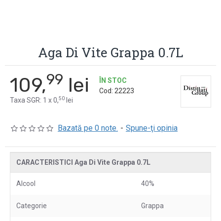
Aga Di Vite Grappa 0.7L
99
109,
lei
ÎN STOC
Cod:
22223
50
Taxa SGR: 1 x 0,
lei
Bazată pe 0 note.
-
Spune-ţi opinia
CARACTERISTICI Aga Di Vite Grappa 0.7L
Alcool
40%
Categorie
Grappa