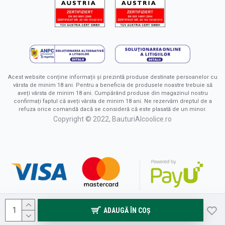
Acest website conține informații și prezintă produse destinate persoanelor cu
vârsta de minim 18 ani. Pentru a beneficia de produsele noastre trebuie să
aveți vârsta de minim 18 ani. Cumpărând produse din magazinul nostru
confirmați faptul că aveți vârsta de minim 18 ani. Ne rezervăm dreptul de a
refuza orice comandă dacă se consideră că este plasată de un minor.
Copyright © 2022, BauturiAlcoolice.ro
ADAUGĂ ÎN COŞ