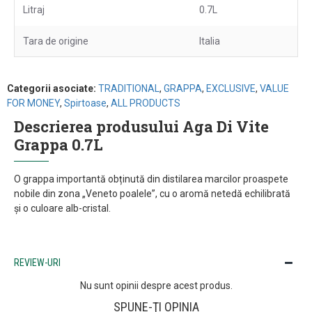
Litraj
0.7L
Tara de origine
Italia
Categorii asociate:
TRADITIONAL
,
GRAPPA
,
EXCLUSIVE
,
VALUE
FOR MONEY
,
Spirtoase
,
ALL PRODUCTS
Descrierea produsului Aga Di Vite
Grappa 0.7L
O grappa importantă obținută din distilarea marcilor proaspete
nobile din zona „Veneto poalele”, cu o aromă netedă echilibrată
și o culoare alb-cristal.
REVIEW-URI
Nu sunt opinii despre acest produs.
SPUNE-ŢI OPINIA