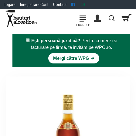
Logare
Înregistrare Cont
Contact
🏢
Ești persoană juridică?
Pentru comenzi și
facturare pe firmă, te invităm pe WPG.ro.
×
Mergi către WPG ➜