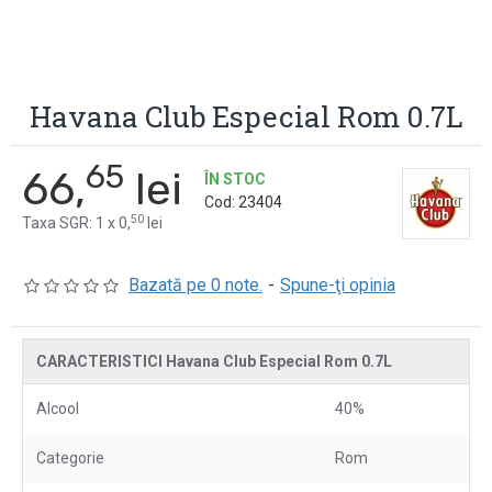
Havana Club Especial Rom 0.7L
65
66,
lei
ÎN STOC
Cod:
23404
50
Taxa SGR: 1 x 0,
lei
Bazată pe 0 note.
-
Spune-ţi opinia
CARACTERISTICI Havana Club Especial Rom 0.7L
Alcool
40%
Categorie
Rom