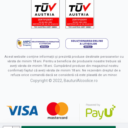
Acest website conține informații și prezintă produse destinate persoanelor cu
vârsta de minim 18 ani. Pentru a beneficia de produsele noastre trebuie să
aveți vârsta de minim 18 ani. Cumpărând produse din magazinul nostru
confirmați faptul că aveți vârsta de minim 18 ani. Ne rezervăm dreptul de a
refuza orice comandă dacă se consideră că este plasată de un minor.
Copyright © 2022, BauturiAlcoolice.ro