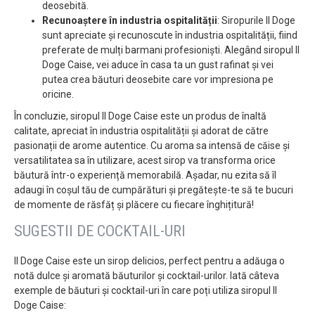
deosebită.
Recunoaștere în industria ospitalității
: Siropurile Il Doge
sunt apreciate și recunoscute în industria ospitalității, fiind
preferate de mulți barmani profesioniști. Alegând siropul Il
Doge Caise, vei aduce în casa ta un gust rafinat și vei
putea crea băuturi deosebite care vor impresiona pe
oricine.
În concluzie, siropul Il Doge Caise este un produs de înaltă
calitate, apreciat în industria ospitalității și adorat de către
pasionații de arome autentice. Cu aroma sa intensă de căise și
versatilitatea sa în utilizare, acest sirop va transforma orice
băutură într-o experiență memorabilă. Așadar, nu ezita să îl
adaugi în coșul tău de cumpărături și pregătește-te să te bucuri
de momente de răsfăț și plăcere cu fiecare înghițitură!
SUGESTII DE COCKTAIL-URI
Il Doge Caise este un sirop delicios, perfect pentru a adăuga o
notă dulce și aromată băuturilor și cocktail-urilor. Iată câteva
exemple de băuturi și cocktail-uri în care poți utiliza siropul Il
Doge Caise: