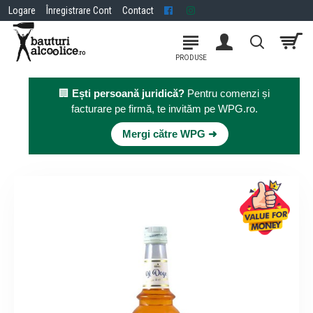
Logare
Înregistrare Cont
Contact
🏢
Ești persoană juridică?
Pentru comenzi și
facturare pe firmă, te invităm pe WPG.ro.
×
Mergi către WPG ➜