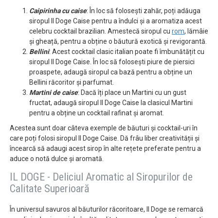
Caipirinha cu caise
: În loc să folosești zahăr, poți adăuga
siropul Il Doge Caise pentru a îndulci și a aromatiza acest
celebru cocktail brazilian. Amestecă siropul cu
rom
, lămâie
și gheață, pentru a obține o băutură exotică și revigorantă.
Bellini
: Acest cocktail clasic italian poate fi îmbunătățit cu
siropul Il Doge Caise. În loc să folosești piure de piersici
proaspete, adaugă siropul ca bază pentru a obține un
Bellini răcoritor și parfumat.
Martini de caise
: Dacă îți place un Martini cu un gust
fructat, adaugă siropul Il Doge Caise la clasicul Martini
pentru a obține un cocktail rafinat și aromat.
Acestea sunt doar câteva exemple de băuturi și cocktail-uri în
care poți folosi siropul Il Doge Caise. Dă frâu liber creativității și
încearcă să adaugi acest sirop în alte rețete preferate pentru a
aduce o notă dulce și aromată.
IL DOGE - Deliciul Aromatic al Siropurilor de
Calitate Superioară
În universul savuros al băuturilor răcoritoare, Il Doge se remarcă