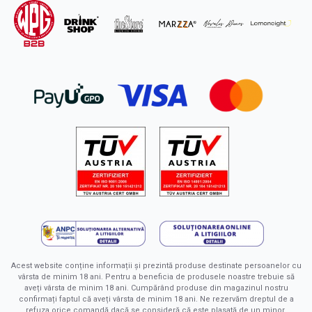
Acest website conține informații și prezintă produse destinate persoanelor cu
vârsta de minim 18 ani. Pentru a beneficia de produsele noastre trebuie să
aveți vârsta de minim 18 ani. Cumpărând produse din magazinul nostru
confirmați faptul că aveți vârsta de minim 18 ani. Ne rezervăm dreptul de a
refuza orice comandă dacă se consideră că este plasată de un minor.