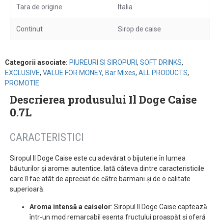
Tara de origine
Italia
Continut
Sirop de caise
Categorii asociate:
PIUREURI SI SIROPURI
,
SOFT DRINKS
,
EXCLUSIVE
,
VALUE FOR MONEY
,
Bar Mixes
,
ALL PRODUCTS
,
PROMOTIE
Descrierea produsului Il Doge Caise
0.7L
CARACTERISTICI
Siropul Il Doge Caise este cu adevărat o bijuterie în lumea
băuturilor și aromei autentice. Iată câteva dintre caracteristicile
care îl fac atât de apreciat de către barmani și de o calitate
superioară:
Aroma intensă a caiselor
: Siropul Il Doge Caise captează
într-un mod remarcabil esența fructului proaspăt și oferă