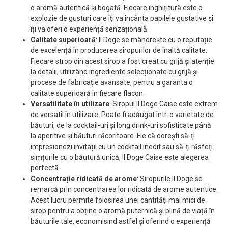
o aromă autentică și bogată. Fiecare înghițitură este o
explozie de gusturi care îți va încânta papilele gustative și
îți va oferi o experiență senzațională.
Calitate superioară
: Il Doge se mândrește cu o reputație
de excelență în producerea siropurilor de înaltă calitate.
Fiecare strop din acest sirop a fost creat cu grijă și atenție
la detalii, utilizând ingrediente selecționate cu grijă și
procese de fabricație avansate, pentru a garanta o
calitate superioară în fiecare flacon.
Versatilitate în utilizare
: Siropul Il Doge Caise este extrem
de versatil în utilizare. Poate fi adăugat într-o varietate de
băuturi, de la cocktail-uri și long drink-uri sofisticate până
la aperitive și băuturi răcoritoare. Fie că dorești să-ți
impresionezi invitații cu un cocktail inedit sau să-ți răsfeți
simțurile cu o băutură unică, Il Doge Caise este alegerea
perfectă.
Concentrație ridicată de arome
: Siropurile Il Doge se
remarcă prin concentrarea lor ridicată de arome autentice.
Acest lucru permite folosirea unei cantități mai mici de
sirop pentru a obține o aromă puternică și plină de viață în
băuturile tale, economisind astfel și oferind o experiență