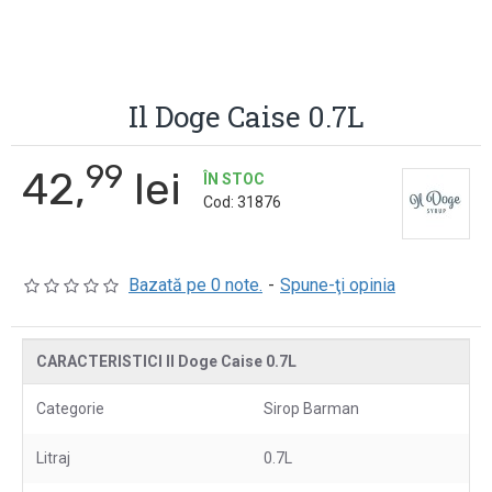
Il Doge Caise 0.7L
99
42,
lei
ÎN STOC
Cod:
31876
Bazată pe 0 note.
-
Spune-ţi opinia
CARACTERISTICI Il Doge Caise 0.7L
Categorie
Sirop Barman
Litraj
0.7L