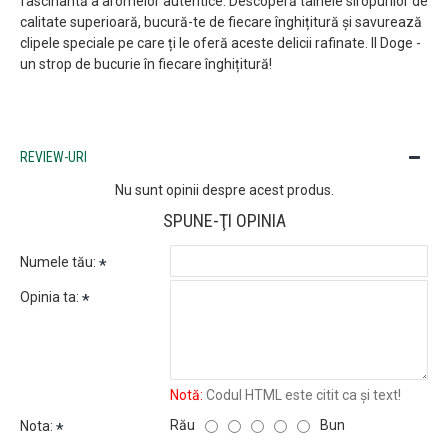
fascinantă a aromelor autentice. Descoperă tainele siropurilor de
calitate superioară, bucură-te de fiecare înghițitură și savurează
clipele speciale pe care ți le oferă aceste delicii rafinate. Il Doge -
un strop de bucurie în fiecare înghițitură!
REVIEW-URI
Nu sunt opinii despre acest produs.
SPUNE-ŢI OPINIA
Numele tău:
Opinia ta:
Notă:
Codul HTML este citit ca şi text!
Rău
Bun
Nota: