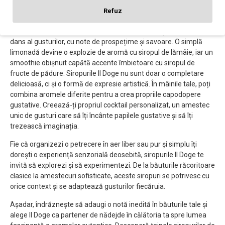
obișnuită, pregătește-te să fii răsfățat de aromele intense și
Refuz
autentice ale Il Doge. Îmbogățind cu delicatețe băuturile tale
preferate, aceste siropuri transformă orice înghițitură într-un
dans al gusturilor, cu note de prospețime și savoare. O simplă
limonadă devine o explozie de aromă cu siropul de lămâie, iar un
smoothie obișnuit capătă accente îmbietoare cu siropul de
fructe de pădure. Siropurile Il Doge nu sunt doar o completare
delicioasă, ci și o formă de expresie artistică. În mâinile tale, poți
combina aromele diferite pentru a crea propriile capodopere
gustative. Creează-ți propriul cocktail personalizat, un amestec
unic de gusturi care să îți încânte papilele gustative și să îți
trezească imaginația.
Fie că organizezi o petrecere în aer liber sau pur și simplu îți
dorești o experiență senzorială deosebită, siropurile Il Doge te
invită să explorezi și să experimentezi. De la băuturile răcoritoare
clasice la amestecuri sofisticate, aceste siropuri se potrivesc cu
orice context și se adaptează gusturilor fiecăruia.
Așadar, îndrăznește să adaugi o notă inedită în băuturile tale și
alege Il Doge ca partener de nădejde în călătoria ta spre lumea