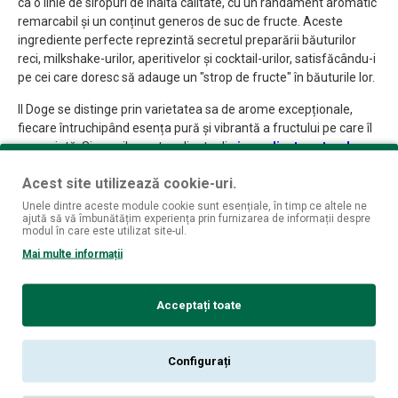
ca o linie de siropuri de înaltă calitate, cu un randament aromatic
remarcabil și un conținut generos de suc de fructe. Aceste
ingrediente perfecte reprezintă secretul preparării băuturilor
reci, milkshake-urilor, aperitivelor și cocktail-urilor, satisfăcându-i
pe cei care doresc să adauge un "strop de fructe" în băuturile lor.
Il Doge se distinge prin varietatea sa de arome excepționale,
fiecare întruchipând esența pură și vibrantă a fructului pe care îl
reprezintă. Siropurile sunt realizate din
ingrediente naturale
.
Acestea sunt produse din extracte naturale de fructe, flori,
Acest site utilizează cookie-uri.
plante sau alte ingrediente naturale, precum zahărul sau mierea.
De la clasicul sirop de zmeură, plin de prospețime și dulceață,
Unele dintre aceste module cookie sunt esențiale, în timp ce altele ne
ajută să vă îmbunătățim experiența prin furnizarea de informații despre
până la intensitatea siropului de lămâie sau delicatețea siropului
modul în care este utilizat site-ul.
de căpșuni, fiecare opțiune este o incursiune senzorială în lumea
Mai multe informații
fascinantă a gusturilor autentice.
Cu Il Doge, se deschide în fața noastră o paletă de culori și
Acceptați toate
arome, o oază de plăcere și răsfăț pentru simțurile noastre. Fie
că visezi la o împrospătare revigorantă într-o zi fierbinte de vară
sau la o experiență relaxantă în timpul serii, aceste siropuri sunt
Configurați
partenerii perfecți în căutarea unor momente de neuitat.
Atunci când simțurile tale cer ceva mai mult decât o băutură