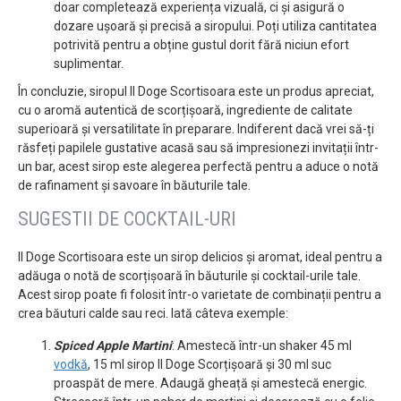
doar completează experiența vizuală, ci și asigură o
dozare ușoară și precisă a siropului. Poți utiliza cantitatea
potrivită pentru a obține gustul dorit fără niciun efort
suplimentar.
În concluzie, siropul Il Doge Scortisoara este un produs apreciat,
cu o aromă autentică de scorțișoară, ingrediente de calitate
superioară și versatilitate în preparare. Indiferent dacă vrei să-ți
răsfeți papilele gustative acasă sau să impresionezi invitații într-
un bar, acest sirop este alegerea perfectă pentru a aduce o notă
de rafinament și savoare în băuturile tale.
SUGESTII DE COCKTAIL-URI
Il Doge Scortisoara este un sirop delicios și aromat, ideal pentru a
adăuga o notă de scorțișoară în băuturile și cocktail-urile tale.
Acest sirop poate fi folosit într-o varietate de combinații pentru a
crea băuturi calde sau reci. Iată câteva exemple:
Spiced Apple Martini
: Amestecă într-un shaker 45 ml
vodkă
, 15 ml sirop Il Doge Scorțișoară și 30 ml suc
proaspăt de mere. Adaugă gheață și amestecă energic.