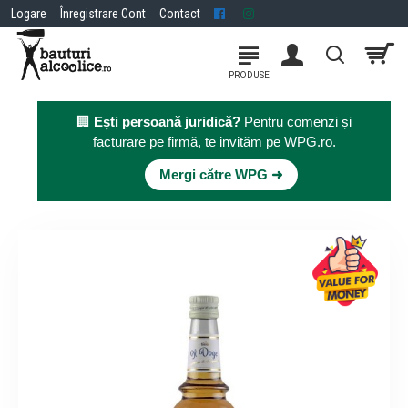
Logare
Înregistrare Cont
Contact
🏢
Ești persoană juridică?
Pentru comenzi și
facturare pe firmă, te invităm pe WPG.ro.
×
Mergi către WPG ➜