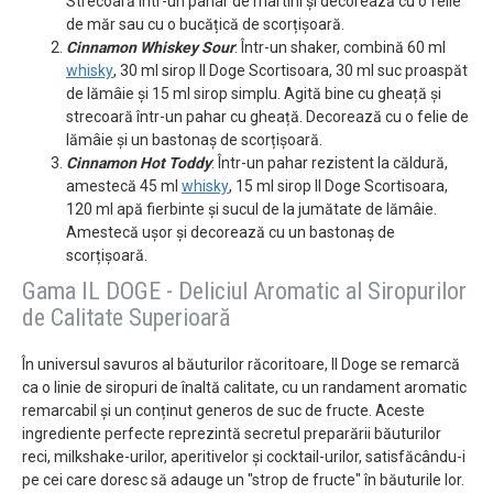
Strecoară într-un pahar de martini și decorează cu o felie
de măr sau cu o bucățică de scorțișoară.
Cinnamon Whiskey Sour
: Într-un shaker, combină 60 ml
whisky
, 30 ml sirop Il Doge Scortisoara, 30 ml suc proaspăt
de lămâie și 15 ml sirop simplu. Agită bine cu gheață și
strecoară într-un pahar cu gheață. Decorează cu o felie de
lămâie și un bastonaș de scorțișoară.
Cinnamon Hot Toddy
: Într-un pahar rezistent la căldură,
amestecă 45 ml
whisky
, 15 ml sirop Il Doge Scortisoara,
120 ml apă fierbinte și sucul de la jumătate de lămâie.
Amestecă ușor și decorează cu un bastonaș de
scorțișoară.
Gama IL DOGE - Deliciul Aromatic al Siropurilor
de Calitate Superioară
În universul savuros al băuturilor răcoritoare, Il Doge se remarcă
ca o linie de siropuri de înaltă calitate, cu un randament aromatic
remarcabil și un conținut generos de suc de fructe. Aceste
ingrediente perfecte reprezintă secretul preparării băuturilor
reci, milkshake-urilor, aperitivelor și cocktail-urilor, satisfăcându-i
pe cei care doresc să adauge un "strop de fructe" în băuturile lor.