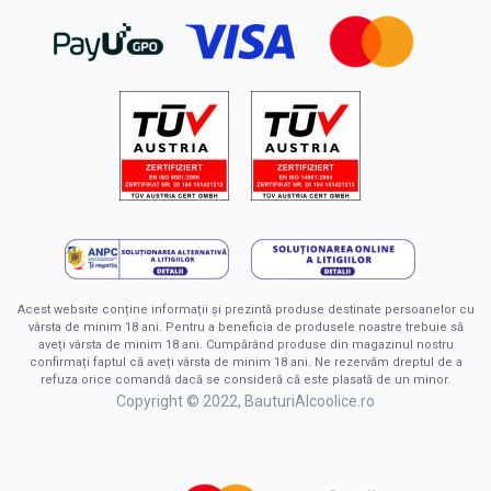
Acest website conține informații și prezintă produse destinate persoanelor cu
vârsta de minim 18 ani. Pentru a beneficia de produsele noastre trebuie să
aveți vârsta de minim 18 ani. Cumpărând produse din magazinul nostru
confirmați faptul că aveți vârsta de minim 18 ani. Ne rezervăm dreptul de a
refuza orice comandă dacă se consideră că este plasată de un minor.
Copyright © 2022, BauturiAlcoolice.ro