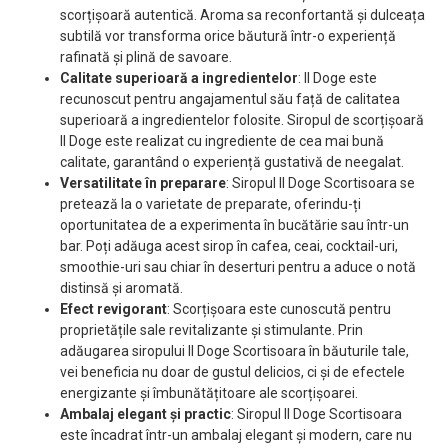
scorțișoară autentică. Aroma sa reconfortantă și dulceața
subtilă vor transforma orice băutură într-o experiență
rafinată și plină de savoare.
Calitate superioară a ingredientelor
: Il Doge este
recunoscut pentru angajamentul său față de calitatea
superioară a ingredientelor folosite. Siropul de scorțișoară
Il Doge este realizat cu ingrediente de cea mai bună
calitate, garantând o experiență gustativă de neegalat.
Versatilitate în preparare
: Siropul Il Doge Scortisoara se
pretează la o varietate de preparate, oferindu-ți
oportunitatea de a experimenta în bucătărie sau într-un
bar. Poți adăuga acest sirop în cafea, ceai, cocktail-uri,
smoothie-uri sau chiar în deserturi pentru a aduce o notă
distinsă și aromată.
Efect revigorant
: Scorțișoara este cunoscută pentru
proprietățile sale revitalizante și stimulante. Prin
adăugarea siropului Il Doge Scortisoara în băuturile tale,
vei beneficia nu doar de gustul delicios, ci și de efectele
energizante și îmbunătățitoare ale scorțișoarei.
Ambalaj elegant și practic
: Siropul Il Doge Scortisoara
este încadrat într-un ambalaj elegant și modern, care nu