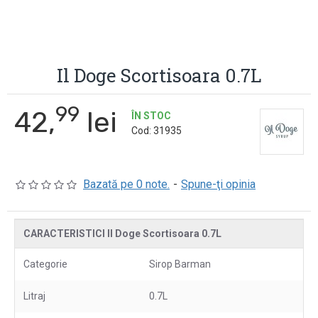
Il Doge Scortisoara 0.7L
99
42,
lei
ÎN STOC
Cod:
31935
Bazată pe 0 note.
-
Spune-ţi opinia
CARACTERISTICI Il Doge Scortisoara 0.7L
Categorie
Sirop Barman
Litraj
0.7L