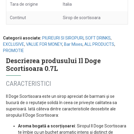
Tara de origine
Italia
Continut
Sirop de scortisoara
Categorii asociate:
PIUREURI SI SIROPURI
,
SOFT DRINKS
,
EXCLUSIVE
,
VALUE FOR MONEY
,
Bar Mixes
,
ALL PRODUCTS
,
PROMOTIE
Descrierea produsului Il Doge
Scortisoara 0.7L
CARACTERISTICI
Il Doge Scortisoara este un sirop apreciat de barmani și se
bucură de o reputație solidă în ceea ce privește calitatea sa
superioară. Iată câteva dintre caracteristicile deosebite ale
siropului Il Doge Scortisoara:
Aroma bogată a scorțișoarei
: Siropul Il Doge Scortisoara
te îmbie cu un buchet aromatic intens și distinct de