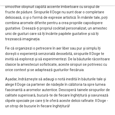
limonadă devine o explozie de aromă cu siropul de lămâie, iar un
smoothie obișnuit capătă accente îmbietoare cu siropul de
fructe de pădure. Siropurile Il Doge nu sunt doar o completare
delicioasă, ci și o formă de expresie artistică. În mâinile tale, poți
combina aromele diferite pentru a crea propriile capodopere
gustative. Creează-ți propriul cocktail personalizat, un amestec
unic de gusturi care să îți încânte papilele gustative și să îți
trezească imaginația.
Fie că organizezi o petrecere în aer liber sau pur și simplu îți
dorești o experiență senzorială deosebită, siropurile Il Doge te
invită să explorezi și să experimentezi. De la băuturile răcoritoare
clasice la amestecuri sofisticate, aceste siropuri se potrivesc cu
orice context și se adaptează gusturilor fiecăruia.
Așadar, îndrăznește să adaugi o notă inedită în băuturile tale și
alege Il Doge ca partener de nădejde în călătoria ta spre lumea
fascinantă a aromelor autentice. Descoperă tainele siropurilor de
calitate superioară, bucură-te de fiecare înghițitură și savurează
clipele speciale pe care ți le oferă aceste delicii rafinate. Il Doge -
un strop de bucurie în fiecare înghițitură!