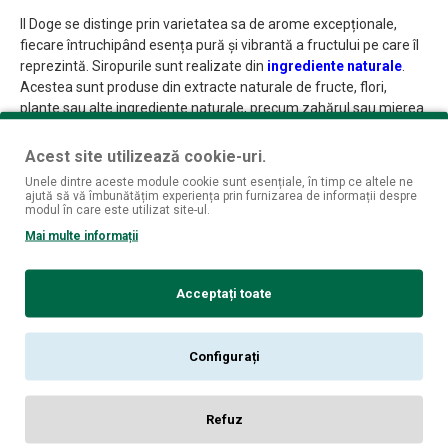
Il Doge se distinge prin varietatea sa de arome excepționale,
fiecare întruchipând esența pură și vibrantă a fructului pe care îl
reprezintă. Siropurile sunt realizate din
ingrediente naturale
.
Acestea sunt produse din extracte naturale de fructe, flori,
plante sau alte ingrediente naturale, precum zahărul sau mierea.
De la clasicul sirop de zmeură, plin de prospețime și dulceață,
până la intensitatea siropului de lămâie sau delicatețea siropului
Acest site utilizează cookie-uri.
de căpșuni, fiecare opțiune este o incursiune senzorială în lumea
Unele dintre aceste module cookie sunt esențiale, în timp ce altele ne
fascinantă a gusturilor autentice.
ajută să vă îmbunătățim experiența prin furnizarea de informații despre
modul în care este utilizat site-ul.
Cu Il Doge, se deschide în fața noastră o paletă de culori și
Mai multe informații
arome, o oază de plăcere și răsfăț pentru simțurile noastre. Fie
că visezi la o împrospătare revigorantă într-o zi fierbinte de vară
sau la o experiență relaxantă în timpul serii, aceste siropuri sunt
Acceptați toate
partenerii perfecți în căutarea unor momente de neuitat.
Atunci când simțurile tale cer ceva mai mult decât o băutură
Configurați
obișnuită, pregătește-te să fii răsfățat de aromele intense și
autentice ale Il Doge. Îmbogățind cu delicatețe băuturile tale
preferate, aceste siropuri transformă orice înghițitură într-un
Refuz
dans al gusturilor, cu note de prospețime și savoare. O simplă