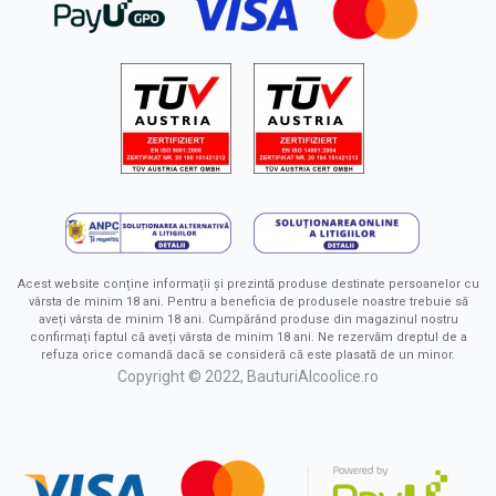
Acest website conține informații și prezintă produse destinate persoanelor cu
vârsta de minim 18 ani. Pentru a beneficia de produsele noastre trebuie să
aveți vârsta de minim 18 ani. Cumpărând produse din magazinul nostru
confirmați faptul că aveți vârsta de minim 18 ani. Ne rezervăm dreptul de a
refuza orice comandă dacă se consideră că este plasată de un minor.
Copyright © 2022, BauturiAlcoolice.ro