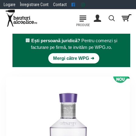
Logare
Înregistrare Cont
Contact
🏢
Ești persoană juridică?
Pentru comenzi și
facturare pe firmă, te invităm pe WPG.ro.
×
Mergi către WPG ➜