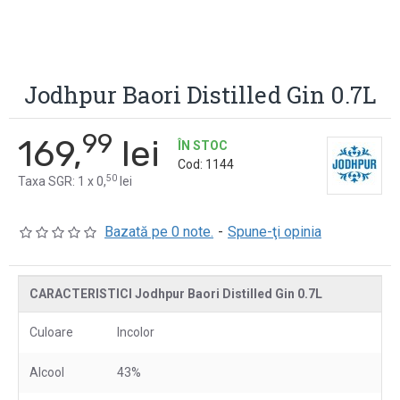
Jodhpur Baori Distilled Gin 0.7L
99
169,
lei
ÎN STOC
Cod:
1144
50
Taxa SGR: 1 x 0,
lei
Bazată pe 0 note.
-
Spune-ţi opinia
CARACTERISTICI Jodhpur Baori Distilled Gin 0.7L
Culoare
Incolor
Alcool
43%