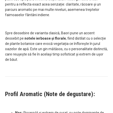
pentru a reflecta exact acea senzație: claritate, răcoare și un
parcurs aromatic pe mai multe niveluri, asemenea treptelor
faimoaselor fântâni indiene.
Spre deosebire de varianta clasică, Baori pune un accent
deosebit pe
notele ierboase și florale
, fiind distilat cu o selecție
de plante botanice care evocă vegetația ce înflorește în jurul
oazelor de apă. Este un gin mătăsos, cu o personalitate distinctă,
care reușește să fie în același timp sofisticat și extrem de ușor
de băut.
Profil Aromatic (Note de degustare):
Nas:
Proaspăt și extrem de curat, cu note dominante de