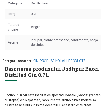
Categorie
Distilled Gin
Litraj
0.7L
Tara de
Anglia
origine
Ienupar, plante aromatice, condimente, coaja
Arome
de citrice.
Categorii asociate:
GIN
,
PRODUSE NOI
,
ALL PRODUCTS
Descrierea produsului Jodhpur Baori
Distilled Gin 0.7L
Jodhpur Baori
este inspirat de spectaculoasele „Baoris” (fântâni
cu trepte) din Rajasthan, monumente arhitecturale menite să
păstreze apa pură în inima deșertului. Acest gin este creat