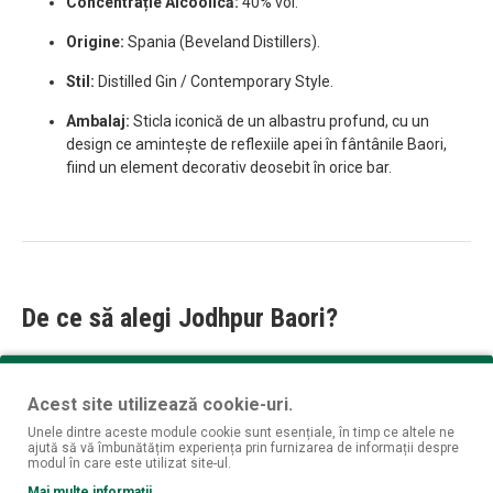
Concentrație Alcoolică:
40% vol.
Origine:
Spania (Beveland Distillers).
Stil:
Distilled Gin / Contemporary Style.
Ambalaj:
Sticla iconică de un albastru profund, cu un
design ce amintește de reflexiile apei în fântânile Baori,
fiind un element decorativ deosebit în orice bar.
De ce să alegi Jodhpur Baori?
Profil Echilibrat:
Nu este nici prea picant, nici prea citric,
Acest site utilizează cookie-uri.
fiind „calea de mijloc” perfectă pentru iubitorii de gin fin.
Unele dintre aceste module cookie sunt esențiale, în timp ce altele ne
ajută să vă îmbunătățim experiența prin furnizarea de informații despre
Poveste și Design:
Conceptul inspirat de arhitectura
modul în care este utilizat site-ul.
indiană face din acest gin un cadou excelent pentru cei
Mai multe informații