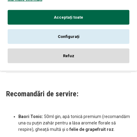
pasionați de istorie și cultură.
Puritate Senzorială:
Este unul dintre cele mai „curate”
Acceptați toate
ginuri din punct de vedere al gustului, fără arome care să
se bată cap în cap.
Configurați
Ideal pentru Mixologie:
Datorită notei sale minerale, se
comportă excelent în cocktailuri care necesită claritate și
precizie.
Refuz
Recomandări de servire:
Baori Tonic:
50ml gin, apă tonică premium (recomandăm
una cu puțin zahăr pentru a lăsa aromele florale să
respire), gheață multă și o
felie de grapefruit roz
.