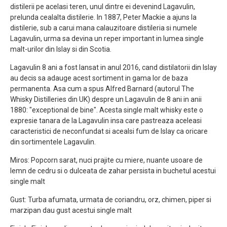
distilerii pe acelasi teren, unul dintre ei devenind Lagavulin,
prelunda cealalta distilerie. In 1887, Peter Mackie a ajuns la
distilerie, sub a carui mana calauzitoare distileria si numele
Lagavulin, urma sa devina un reper important in lumea single
malt-urilor din Islay si din Scotia.
Lagavulin 8 ani a fost lansat in anul 2016, cand distilatorii din Islay
au decis sa adauge acest sortiment in gama lor de baza
permanenta. Asa cum a spus Alfred Barnard (autorul The
Whisky Distilleries din UK) despre un Lagavulin de 8 ani in anii
1880: "exceptional de bine". Acesta single malt whisky este o
expresie tanara de la Lagavulin insa care pastreaza aceleasi
caracteristici de neconfundat si acealsi fum de Islay ca oricare
din sortimentele Lagavulin.
Miros: Popcorn sarat, nuci prajite cu miere, nuante usoare de
lemn de cedru si o dulceata de zahar persista in buchetul acestui
single malt
Gust: Turba afumata, urmata de coriandru, orz, chimen, piper si
marzipan dau gust acestui single malt