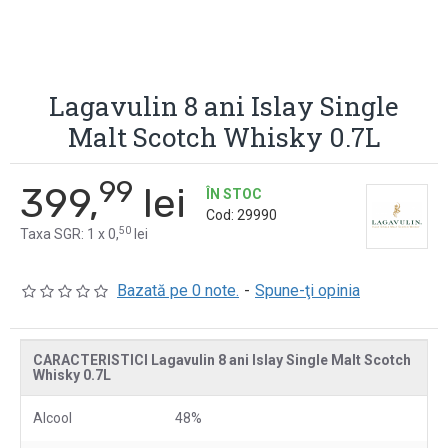
Lagavulin 8 ani Islay Single
Malt Scotch Whisky 0.7L
99
399,
lei
ÎN STOC
Cod:
29990
50
Taxa SGR: 1 x 0,
lei
Bazată pe 0 note.
-
Spune-ţi opinia
CARACTERISTICI Lagavulin 8 ani Islay Single Malt Scotch
Whisky 0.7L
Alcool
48%