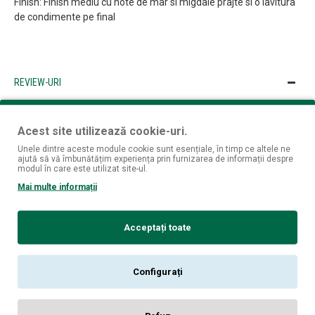
Finish: Finish mediu cu note de mar si migdale prajte si o lavitura
de condimente pe final
REVIEW-URI
Nu sunt opinii despre acest produs.
SPUNE-ŢI OPINIA
Acest site utilizează cookie-uri.
Unele dintre aceste module cookie sunt esențiale, în timp ce altele ne
Numele tău:
ajută să vă îmbunătățim experiența prin furnizarea de informații despre
modul în care este utilizat site-ul.
Opinia ta:
Mai multe informații
Acceptați toate
Notă:
Codul HTML este citit ca şi text!
Rău
Bun
Configurați
Nota:
CONTINUĂ