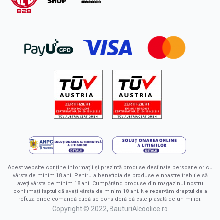
Acest website conține informații și prezintă produse destinate persoanelor cu
vârsta de minim 18 ani. Pentru a beneficia de produsele noastre trebuie să
aveți vârsta de minim 18 ani. Cumpărând produse din magazinul nostru
confirmați faptul că aveți vârsta de minim 18 ani. Ne rezervăm dreptul de a
refuza orice comandă dacă se consideră că este plasată de un minor.
Copyright © 2022, BauturiAlcoolice.ro