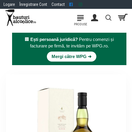
Logare
Înregistrare Cont
Contact
🏢
Ești persoană juridică?
Pentru comenzi și
facturare pe firmă, te invităm pe WPG.ro.
×
Mergi către WPG ➜