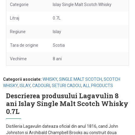
Categorie
Islay Single Malt Scotch Whisky
Litraj
0.7L
Regiune
Islay
Tara de origine
Scotia
Vechime
8 ani
Categorii asociate:
WHISKY
,
SINGLE MALT SCOTCH
,
SCOTCH
WHISKY
,
ISLAY
,
CADOURI
,
SETURI CADOU
,
ALL PRODUCTS
Descrierea produsului Lagavulin 8
ani Islay Single Malt Scotch Whisky
0.7L
Distileria Lagavulin dateaza oficial din anul 1816, cand John
Johnston si Archibald Champbell Brooks au construit doua