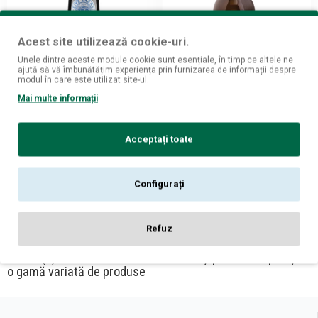
Acest site utilizează cookie-uri.
Unele dintre aceste module cookie sunt esențiale, în timp ce altele ne
ajută să vă îmbunătățim experiența prin furnizarea de informații despre
Five Farms
Distillati Group
modul în care este utilizat site-ul.
Five Farms Single Batch Irish
Sherwood Whisky Cream 0.7L
Mai multe informații
Cream Whiskey Cream 0.7L
99
59,
lei
99
159,
lei
Acceptați toate
ADAUGĂ ÎN COŞ
ADAUGĂ ÎN COŞ
Configurați
Ați ajuns la sfârșitul listei de produse.
Refuz
WHISK(E)Y CREAM - BauturiAlcoolice îți pune la dispoziție
o gamă variată de produse