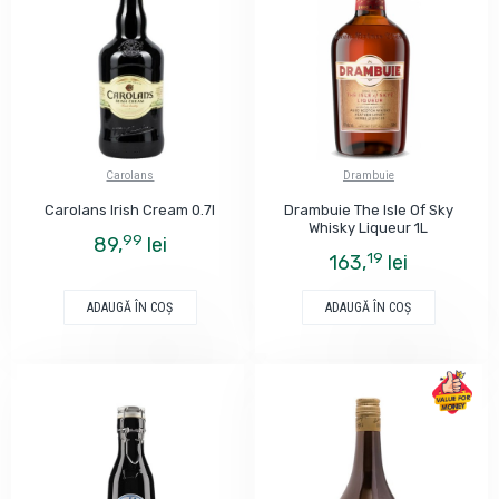
Carolans
Drambuie
Carolans Irish Cream 0.7l
Drambuie The Isle Of Sky
Whisky Liqueur 1L
99
89,
lei
19
163,
lei
ADAUGĂ ÎN COŞ
ADAUGĂ ÎN COŞ