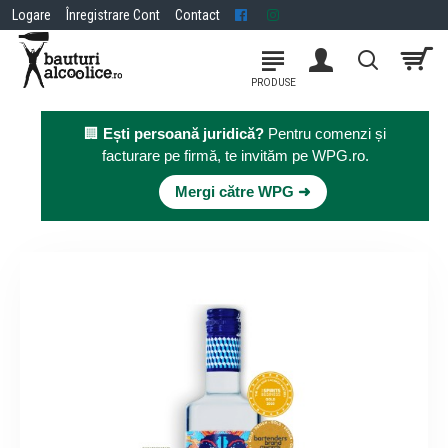
Logare
Înregistrare Cont
Contact
🏢
Ești persoană juridică?
Pentru comenzi și
facturare pe firmă, te invităm pe WPG.ro.
×
Mergi către WPG ➜