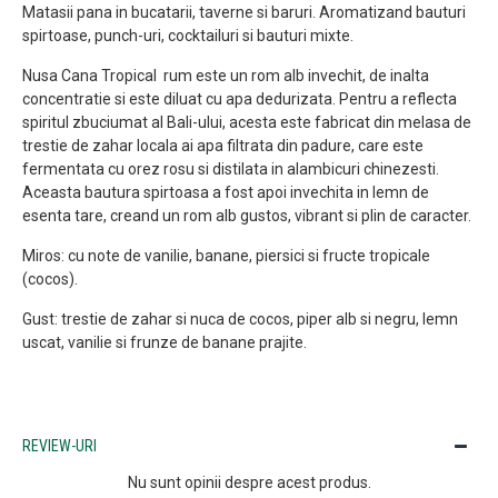
Matasii pana in bucatarii, taverne si baruri. Aromatizand bauturi
spirtoase, punch-uri, cocktailuri si bauturi mixte.
Nusa Cana Tropical rum este un rom alb invechit, de inalta
concentratie si este diluat cu apa dedurizata. Pentru a reflecta
spiritul zbuciumat al Bali-ului, acesta este fabricat din melasa de
trestie de zahar locala ai apa filtrata din padure, care este
fermentata cu orez rosu si distilata in alambicuri chinezesti.
Aceasta bautura spirtoasa a fost apoi invechita in lemn de
esenta tare, creand un rom alb gustos, vibrant si plin de caracter.
Miros: cu note de vanilie, banane, piersici si fructe tropicale
(cocos).
Gust: trestie de zahar si nuca de cocos, piper alb si negru, lemn
uscat, vanilie si frunze de banane prajite.
REVIEW-URI
Nu sunt opinii despre acest produs.