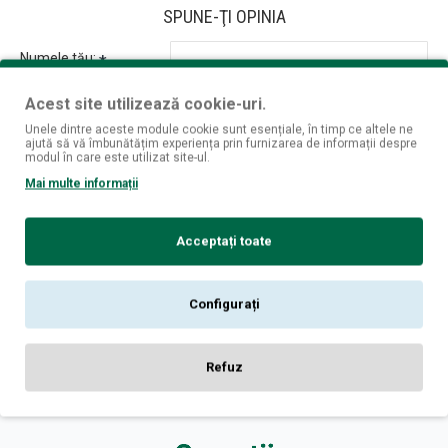
SPUNE-ŢI OPINIA
Numele tău:
Opinia ta:
Acest site utilizează cookie-uri.
Unele dintre aceste module cookie sunt esențiale, în timp ce altele ne
ajută să vă îmbunătățim experiența prin furnizarea de informații despre
modul în care este utilizat site-ul.
Mai multe informații
Notă:
Codul HTML este citit ca şi text!
Rău
Bun
Nota:
Acceptați toate
CONTINUĂ
Configurați
Refuz