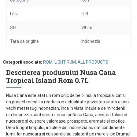
Categorie
Rom
Litraj
0.7L
Stil
White
Tara de origine
Indonezia
Categorii asociate:
ROM
,
LIGHT RUM
,
ALL PRODUCTS
Descrierea produsului Nusa Cana
Tropical Island Rom 0.7L
Nusa Cana este atat un rom unic de pe o insula tropicala, cat si
un proiect menit sa readuca in actualitate povestea uitata a unui
vechi mestesug indonezian, inca in viata. Insulele de mirodenii
din Indonezia sunt sursa romurilor Nusa Cana, acestea folosind
nucsoare si cuisoare valoroase, proaspete, aromate si exotice.
De-a lungul timpului, insulele din Indonezia au dat condimente
lumii. Iar nucsoara si cuisoarele au calatorit pe mare si pe Drumul