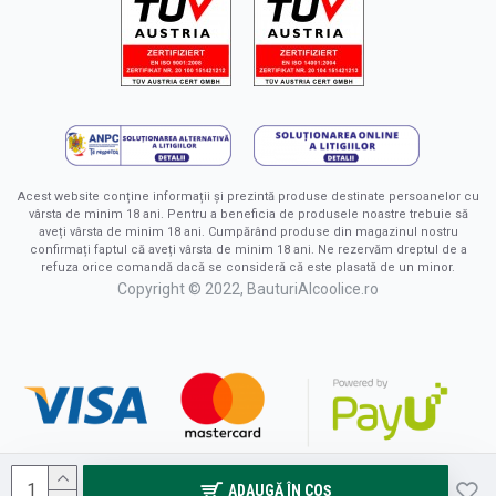
Acest website conține informații și prezintă produse destinate persoanelor cu
vârsta de minim 18 ani. Pentru a beneficia de produsele noastre trebuie să
aveți vârsta de minim 18 ani. Cumpărând produse din magazinul nostru
confirmați faptul că aveți vârsta de minim 18 ani. Ne rezervăm dreptul de a
refuza orice comandă dacă se consideră că este plasată de un minor.
Copyright © 2022, BauturiAlcoolice.ro
ADAUGĂ ÎN COŞ