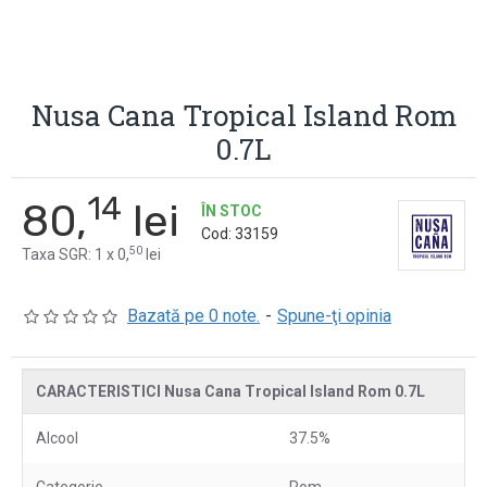
Nusa Cana Tropical Island Rom
0.7L
14
80,
lei
ÎN STOC
Cod:
33159
50
Taxa SGR: 1 x 0,
lei
Bazată pe 0 note.
-
Spune-ţi opinia
CARACTERISTICI Nusa Cana Tropical Island Rom 0.7L
Alcool
37.5%